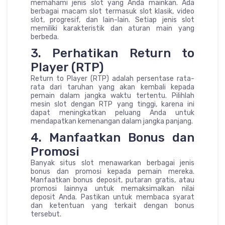
memahami jenis slot yang Anda mainkan. Ada
berbagai macam slot termasuk slot klasik, video
slot, progresif, dan lain-lain. Setiap jenis slot
memiliki karakteristik dan aturan main yang
berbeda.
3. Perhatikan Return to
Player (RTP)
Return to Player (RTP) adalah persentase rata-
rata dari taruhan yang akan kembali kepada
pemain dalam jangka waktu tertentu. Pilihlah
mesin slot dengan RTP yang tinggi, karena ini
dapat meningkatkan peluang Anda untuk
mendapatkan kemenangan dalam jangka panjang.
4. Manfaatkan Bonus dan
Promosi
Banyak situs slot menawarkan berbagai jenis
bonus dan promosi kepada pemain mereka.
Manfaatkan bonus deposit, putaran gratis, atau
promosi lainnya untuk memaksimalkan nilai
deposit Anda. Pastikan untuk membaca syarat
dan ketentuan yang terkait dengan bonus
tersebut.