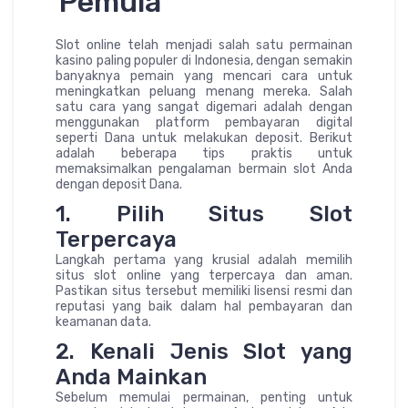
Pemula
Slot online telah menjadi salah satu permainan
kasino paling populer di Indonesia, dengan semakin
banyaknya pemain yang mencari cara untuk
meningkatkan peluang menang mereka. Salah
satu cara yang sangat digemari adalah dengan
menggunakan platform pembayaran digital
seperti Dana untuk melakukan deposit. Berikut
adalah beberapa tips praktis untuk
memaksimalkan pengalaman bermain slot Anda
dengan deposit Dana.
1. Pilih Situs Slot
Terpercaya
Langkah pertama yang krusial adalah memilih
situs slot online yang terpercaya dan aman.
Pastikan situs tersebut memiliki lisensi resmi dan
reputasi yang baik dalam hal pembayaran dan
keamanan data.
2. Kenali Jenis Slot yang
Anda Mainkan
Sebelum memulai permainan, penting untuk