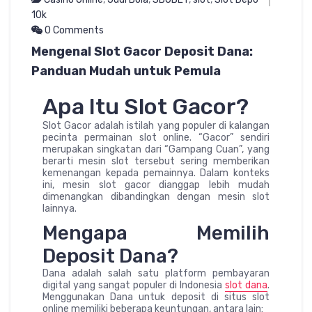
10k
0 Comments
Mengenal Slot Gacor Deposit Dana:
Panduan Mudah untuk Pemula
Apa Itu Slot Gacor?
Slot Gacor adalah istilah yang populer di kalangan
pecinta permainan slot online. “Gacor” sendiri
merupakan singkatan dari “Gampang Cuan”, yang
berarti mesin slot tersebut sering memberikan
kemenangan kepada pemainnya. Dalam konteks
ini, mesin slot gacor dianggap lebih mudah
dimenangkan dibandingkan dengan mesin slot
lainnya.
Mengapa Memilih
Deposit Dana?
Dana adalah salah satu platform pembayaran
digital yang sangat populer di Indonesia
slot dana
.
Menggunakan Dana untuk deposit di situs slot
online memiliki beberapa keuntungan, antara lain: