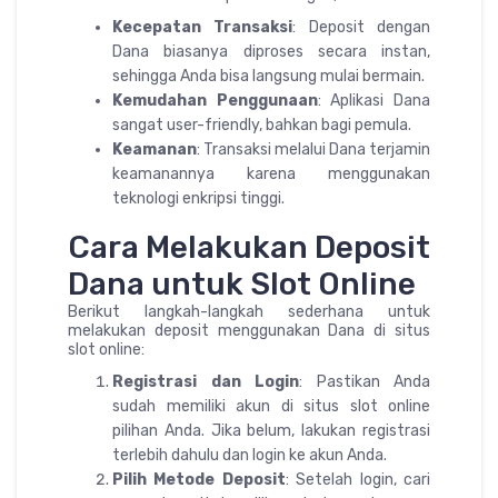
Kecepatan Transaksi
: Deposit dengan
Dana biasanya diproses secara instan,
sehingga Anda bisa langsung mulai bermain.
Kemudahan Penggunaan
: Aplikasi Dana
sangat user-friendly, bahkan bagi pemula.
Keamanan
: Transaksi melalui Dana terjamin
keamanannya karena menggunakan
teknologi enkripsi tinggi.
Cara Melakukan Deposit
Dana untuk Slot Online
Berikut langkah-langkah sederhana untuk
melakukan deposit menggunakan Dana di situs
slot online:
Registrasi dan Login
: Pastikan Anda
sudah memiliki akun di situs slot online
pilihan Anda. Jika belum, lakukan registrasi
terlebih dahulu dan login ke akun Anda.
Pilih Metode Deposit
: Setelah login, cari