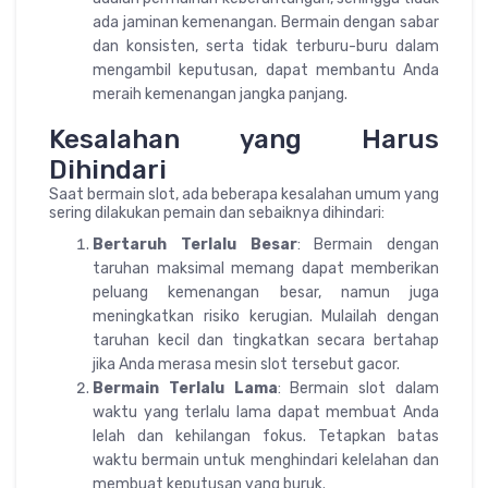
ada jaminan kemenangan. Bermain dengan sabar
dan konsisten, serta tidak terburu-buru dalam
mengambil keputusan, dapat membantu Anda
meraih kemenangan jangka panjang.
Kesalahan yang Harus
Dihindari
Saat bermain slot, ada beberapa kesalahan umum yang
sering dilakukan pemain dan sebaiknya dihindari:
Bertaruh Terlalu Besar
: Bermain dengan
taruhan maksimal memang dapat memberikan
peluang kemenangan besar, namun juga
meningkatkan risiko kerugian. Mulailah dengan
taruhan kecil dan tingkatkan secara bertahap
jika Anda merasa mesin slot tersebut gacor.
Bermain Terlalu Lama
: Bermain slot dalam
waktu yang terlalu lama dapat membuat Anda
lelah dan kehilangan fokus. Tetapkan batas
waktu bermain untuk menghindari kelelahan dan
membuat keputusan yang buruk.