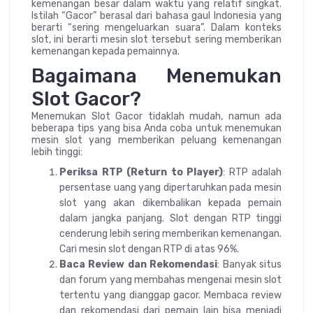
kemenangan besar dalam waktu yang relatif singkat.
Istilah “Gacor” berasal dari bahasa gaul Indonesia yang
berarti “sering mengeluarkan suara”. Dalam konteks
slot, ini berarti mesin slot tersebut sering memberikan
kemenangan kepada pemainnya.
Bagaimana Menemukan
Slot Gacor?
Menemukan Slot Gacor tidaklah mudah, namun ada
beberapa tips yang bisa Anda coba untuk menemukan
mesin slot yang memberikan peluang kemenangan
lebih tinggi:
Periksa RTP (Return to Player)
: RTP adalah
persentase uang yang dipertaruhkan pada mesin
slot yang akan dikembalikan kepada pemain
dalam jangka panjang. Slot dengan RTP tinggi
cenderung lebih sering memberikan kemenangan.
Cari mesin slot dengan RTP di atas 96%.
Baca Review dan Rekomendasi
: Banyak situs
dan forum yang membahas mengenai mesin slot
tertentu yang dianggap gacor. Membaca review
dan rekomendasi dari pemain lain bisa menjadi