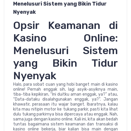
Menelusuri Sistem yang Bikin Tidur
Nyenyak
Opsir Keamanan di
Kasino Online:
Menelusuri Sistem
yang Bikin Tidur
Nyenyak
Halo, para sobat cuan yang hobi banget main di kasino
online! Pernah enggak sih, lagi asyik-asyiknya main,
tiba-tiba kepikiran, “Ini duitku aman enggak, ya?” atau,
“Data-dataku disalahgunakan enggak, ya?”. Jangan
khawatir, perasaan itu wajar banget. Ibaratnya, kalau
kita mau nitipin motor ke tukang parkir, pasti kita lihat
dulu tukang parkirnya bisa dipercaya atau enggak. Nah,
sama juga dengan kasino online. Kali ini, kita akan bedah
tuntas bagaimana sistem keamanan dan transaksi di
kasino online bekerja, biar kalian bisa main dengan