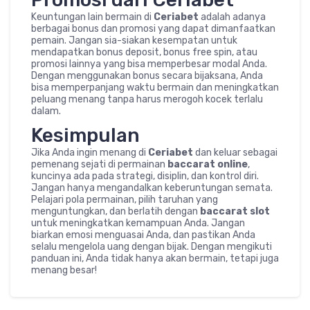
Keuntungan lain bermain di
Ceriabet
adalah adanya
berbagai bonus dan promosi yang dapat dimanfaatkan
pemain. Jangan sia-siakan kesempatan untuk
mendapatkan bonus deposit, bonus free spin, atau
promosi lainnya yang bisa memperbesar modal Anda.
Dengan menggunakan bonus secara bijaksana, Anda
bisa memperpanjang waktu bermain dan meningkatkan
peluang menang tanpa harus merogoh kocek terlalu
dalam.
Kesimpulan
Jika Anda ingin menang di
Ceriabet
dan keluar sebagai
pemenang sejati di permainan
baccarat online
,
kuncinya ada pada strategi, disiplin, dan kontrol diri.
Jangan hanya mengandalkan keberuntungan semata.
Pelajari pola permainan, pilih taruhan yang
menguntungkan, dan berlatih dengan
baccarat slot
untuk meningkatkan kemampuan Anda. Jangan
biarkan emosi menguasai Anda, dan pastikan Anda
selalu mengelola uang dengan bijak. Dengan mengikuti
panduan ini, Anda tidak hanya akan bermain, tetapi juga
menang besar!