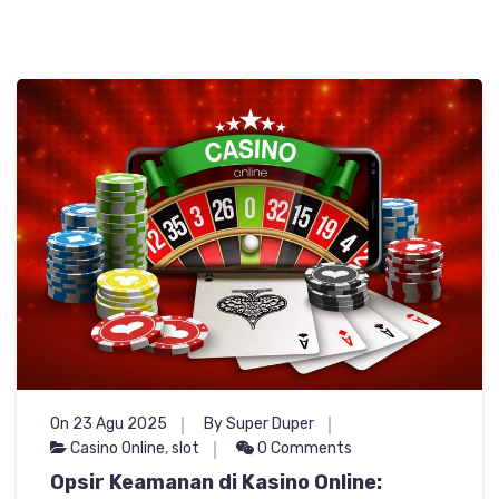
On 23 Agu 2025
By Super Duper
Casino Online
,
slot
0 Comments
Opsir Keamanan di Kasino Online: