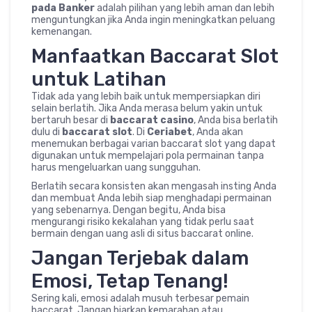
pada Banker
adalah pilihan yang lebih aman dan lebih
menguntungkan jika Anda ingin meningkatkan peluang
kemenangan.
Manfaatkan Baccarat Slot
untuk Latihan
Tidak ada yang lebih baik untuk mempersiapkan diri
selain berlatih. Jika Anda merasa belum yakin untuk
bertaruh besar di
baccarat casino
, Anda bisa berlatih
dulu di
baccarat slot
. Di
Ceriabet
, Anda akan
menemukan berbagai varian baccarat slot yang dapat
digunakan untuk mempelajari pola permainan tanpa
harus mengeluarkan uang sungguhan.
Berlatih secara konsisten akan mengasah insting Anda
dan membuat Anda lebih siap menghadapi permainan
yang sebenarnya. Dengan begitu, Anda bisa
mengurangi risiko kekalahan yang tidak perlu saat
bermain dengan uang asli di situs baccarat online.
Jangan Terjebak dalam
Emosi, Tetap Tenang!
Sering kali, emosi adalah musuh terbesar pemain
baccarat. Jangan biarkan kemarahan atau