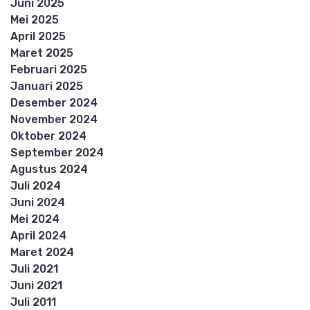
Juni 2025
Mei 2025
April 2025
Maret 2025
Februari 2025
Januari 2025
Desember 2024
November 2024
Oktober 2024
September 2024
Agustus 2024
Juli 2024
Juni 2024
Mei 2024
April 2024
Maret 2024
Juli 2021
Juni 2021
Juli 2011