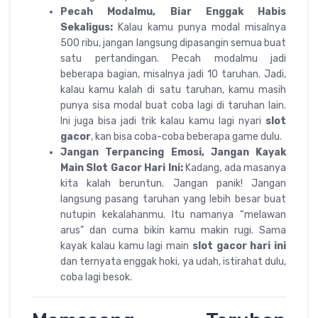
Pecah Modalmu, Biar Enggak Habis
Sekaligus:
Kalau kamu punya modal misalnya
500 ribu, jangan langsung dipasangin semua buat
satu pertandingan. Pecah modalmu jadi
beberapa bagian, misalnya jadi 10 taruhan. Jadi,
kalau kamu kalah di satu taruhan, kamu masih
punya sisa modal buat coba lagi di taruhan lain.
Ini juga bisa jadi trik kalau kamu lagi nyari
slot
gacor
, kan bisa coba-coba beberapa game dulu.
Jangan Terpancing Emosi, Jangan Kayak
Main Slot Gacor Hari Ini:
Kadang, ada masanya
kita kalah beruntun. Jangan panik! Jangan
langsung pasang taruhan yang lebih besar buat
nutupin kekalahanmu. Itu namanya “melawan
arus” dan cuma bikin kamu makin rugi. Sama
kayak kalau kamu lagi main
slot gacor hari ini
dan ternyata enggak hoki, ya udah, istirahat dulu,
coba lagi besok.