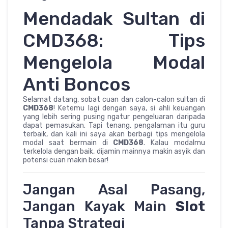
Mendadak Sultan di
CMD368: Tips
Mengelola Modal
Anti Boncos
Selamat datang, sobat cuan dan calon-calon sultan di
CMD368
! Ketemu lagi dengan saya, si ahli keuangan
yang lebih sering pusing ngatur pengeluaran daripada
dapat pemasukan. Tapi tenang, pengalaman itu guru
terbaik, dan kali ini saya akan berbagi tips mengelola
modal saat bermain di
CMD368
. Kalau modalmu
terkelola dengan baik, dijamin mainnya makin asyik dan
potensi cuan makin besar!
Jangan Asal Pasang,
Jangan Kayak Main
Slot
Tanpa Strategi