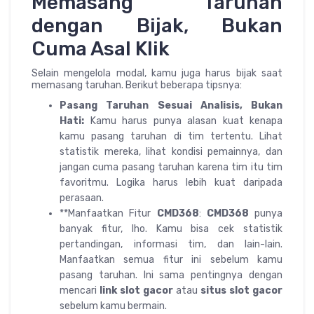
Memasang Taruhan
dengan Bijak, Bukan
Cuma Asal Klik
Selain mengelola modal, kamu juga harus bijak saat
memasang taruhan. Berikut beberapa tipsnya:
Pasang Taruhan Sesuai Analisis, Bukan
Hati:
Kamu harus punya alasan kuat kenapa
kamu pasang taruhan di tim tertentu. Lihat
statistik mereka, lihat kondisi pemainnya, dan
jangan cuma pasang taruhan karena tim itu tim
favoritmu. Logika harus lebih kuat daripada
perasaan.
**Manfaatkan Fitur
CMD368
:
CMD368
punya
banyak fitur, lho. Kamu bisa cek statistik
pertandingan, informasi tim, dan lain-lain.
Manfaatkan semua fitur ini sebelum kamu
pasang taruhan. Ini sama pentingnya dengan
mencari
link slot gacor
atau
situs slot gacor
sebelum kamu bermain.