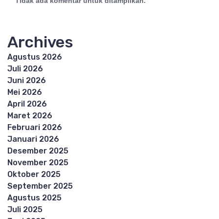
Tidak ada komentar untuk ditampilkan.
Archives
Agustus 2026
Juli 2026
Juni 2026
Mei 2026
April 2026
Maret 2026
Februari 2026
Januari 2026
Desember 2025
November 2025
Oktober 2025
September 2025
Agustus 2025
Juli 2025