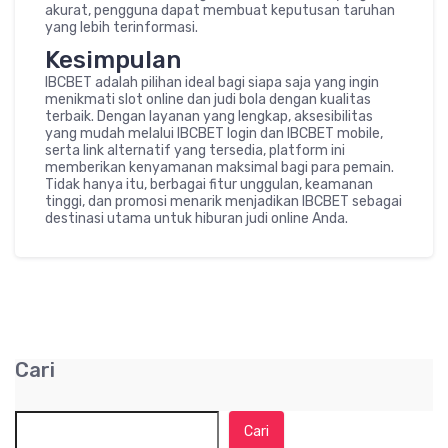
akurat, pengguna dapat membuat keputusan taruhan
yang lebih terinformasi.
Kesimpulan
IBCBET adalah pilihan ideal bagi siapa saja yang ingin
menikmati slot online dan judi bola dengan kualitas
terbaik. Dengan layanan yang lengkap, aksesibilitas
yang mudah melalui IBCBET login dan IBCBET mobile,
serta link alternatif yang tersedia, platform ini
memberikan kenyamanan maksimal bagi para pemain.
Tidak hanya itu, berbagai fitur unggulan, keamanan
tinggi, dan promosi menarik menjadikan IBCBET sebagai
destinasi utama untuk hiburan judi online Anda.
Cari
Cari