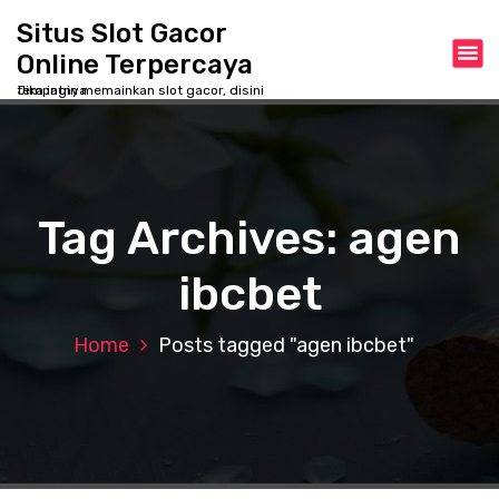
S
Situs Slot Gacor
k
Online Terpercaya
i
p
Jika ingin memainkan slot gacor, disini tempatnya
t
o
c
o
n
Tag Archives: agen
t
e
ibcbet
n
t
Home
Posts tagged "agen ibcbet"