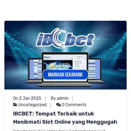
On 2 Jan 2025
By admin
Uncategorized
0 Comments
IBCBET: Tempat Terbaik untuk
Menikmati Slot Online yang Menggugah