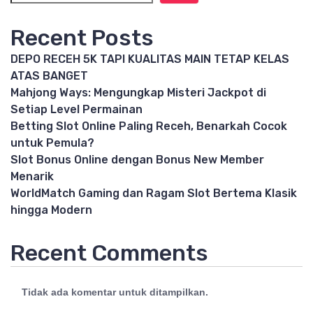
Recent Posts
DEPO RECEH 5K TAPI KUALITAS MAIN TETAP KELAS
ATAS BANGET
Mahjong Ways: Mengungkap Misteri Jackpot di
Setiap Level Permainan
Betting Slot Online Paling Receh, Benarkah Cocok
untuk Pemula?
Slot Bonus Online dengan Bonus New Member
Menarik
WorldMatch Gaming dan Ragam Slot Bertema Klasik
hingga Modern
Recent Comments
Tidak ada komentar untuk ditampilkan.