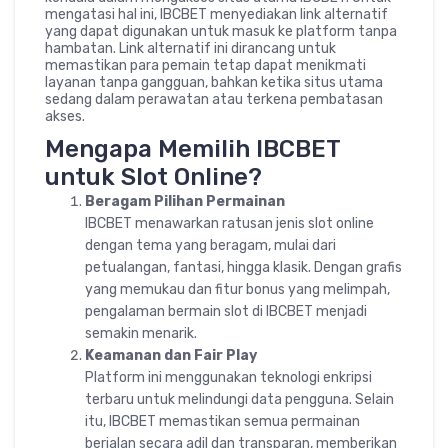
mengatasi hal ini, IBCBET menyediakan link alternatif
yang dapat digunakan untuk masuk ke platform tanpa
hambatan. Link alternatif ini dirancang untuk
memastikan para pemain tetap dapat menikmati
layanan tanpa gangguan, bahkan ketika situs utama
sedang dalam perawatan atau terkena pembatasan
akses.
Mengapa Memilih IBCBET
untuk Slot Online?
Beragam Pilihan Permainan
IBCBET menawarkan ratusan jenis slot online
dengan tema yang beragam, mulai dari
petualangan, fantasi, hingga klasik. Dengan grafis
yang memukau dan fitur bonus yang melimpah,
pengalaman bermain slot di IBCBET menjadi
semakin menarik.
Keamanan dan Fair Play
Platform ini menggunakan teknologi enkripsi
terbaru untuk melindungi data pengguna. Selain
itu, IBCBET memastikan semua permainan
berjalan secara adil dan transparan, memberikan