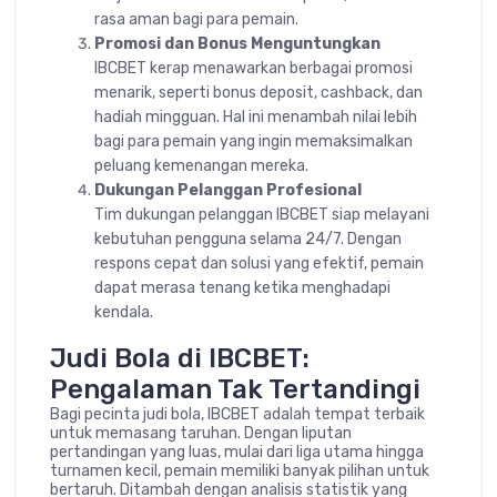
rasa aman bagi para pemain.
Promosi dan Bonus Menguntungkan
IBCBET kerap menawarkan berbagai promosi
menarik, seperti bonus deposit, cashback, dan
hadiah mingguan. Hal ini menambah nilai lebih
bagi para pemain yang ingin memaksimalkan
peluang kemenangan mereka.
Dukungan Pelanggan Profesional
Tim dukungan pelanggan IBCBET siap melayani
kebutuhan pengguna selama 24/7. Dengan
respons cepat dan solusi yang efektif, pemain
dapat merasa tenang ketika menghadapi
kendala.
Judi Bola di IBCBET:
Pengalaman Tak Tertandingi
Bagi pecinta judi bola, IBCBET adalah tempat terbaik
untuk memasang taruhan. Dengan liputan
pertandingan yang luas, mulai dari liga utama hingga
turnamen kecil, pemain memiliki banyak pilihan untuk
bertaruh. Ditambah dengan analisis statistik yang