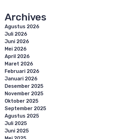
Archives
Agustus 2026
Juli 2026
Juni 2026
Mei 2026
April 2026
Maret 2026
Februari 2026
Januari 2026
Desember 2025
November 2025
Oktober 2025
September 2025
Agustus 2025
Juli 2025
Juni 2025
Mei 2025