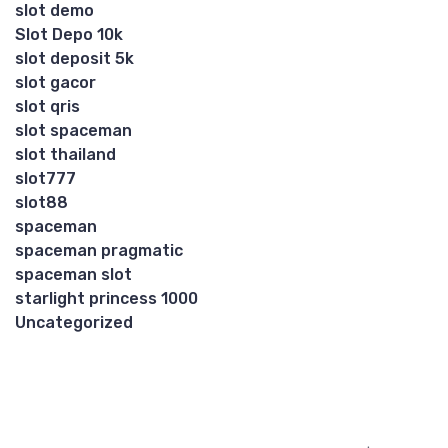
slot demo
Slot Depo 10k
slot deposit 5k
slot gacor
slot qris
slot spaceman
slot thailand
slot777
slot88
spaceman
spaceman pragmatic
spaceman slot
starlight princess 1000
Uncategorized