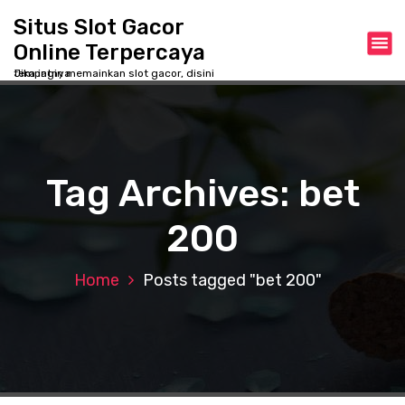
S
Situs Slot Gacor
k
Online Terpercaya
i
p
Jika ingin memainkan slot gacor, disini tempatnya
t
o
c
o
n
Tag Archives: bet
t
e
200
n
t
Home
Posts tagged "bet 200"