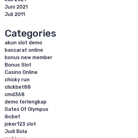
Juni 2021
Juli 2011
Categories
akun slot demo
baccarat online
bonus new member
Bonus Slot
Casino Online
chicky run
clickbet88
cmd368
demo terlengkap
Gates Of Olympus
ibcbet
joker123 slot
Judi Bola