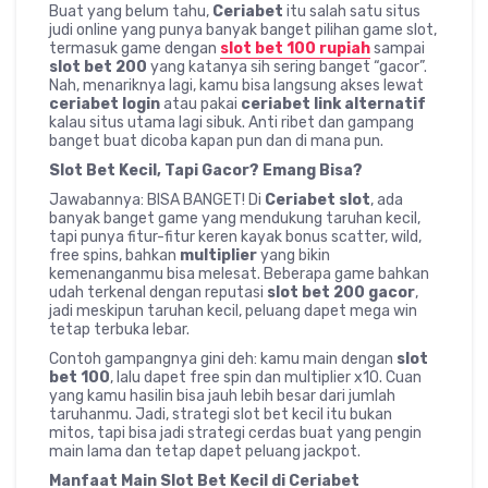
Buat yang belum tahu,
Ceriabet
itu salah satu situs
judi online yang punya banyak banget pilihan game slot,
termasuk game dengan
slot bet 100 rupiah
sampai
slot bet 200
yang katanya sih sering banget “gacor”.
Nah, menariknya lagi, kamu bisa langsung akses lewat
ceriabet login
atau pakai
ceriabet link alternatif
kalau situs utama lagi sibuk. Anti ribet dan gampang
banget buat dicoba kapan pun dan di mana pun.
Slot Bet Kecil, Tapi Gacor? Emang Bisa?
Jawabannya: BISA BANGET! Di
Ceriabet slot
, ada
banyak banget game yang mendukung taruhan kecil,
tapi punya fitur-fitur keren kayak bonus scatter, wild,
free spins, bahkan
multiplier
yang bikin
kemenanganmu bisa melesat. Beberapa game bahkan
udah terkenal dengan reputasi
slot bet 200 gacor
,
jadi meskipun taruhan kecil, peluang dapet mega win
tetap terbuka lebar.
Contoh gampangnya gini deh: kamu main dengan
slot
bet 100
, lalu dapet free spin dan multiplier x10. Cuan
yang kamu hasilin bisa jauh lebih besar dari jumlah
taruhanmu. Jadi, strategi slot bet kecil itu bukan
mitos, tapi bisa jadi strategi cerdas buat yang pengin
main lama dan tetap dapet peluang jackpot.
Manfaat Main Slot Bet Kecil di Ceriabet