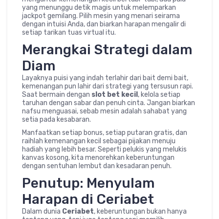
yang menunggu detik magis untuk melemparkan
jackpot gemilang. Pilih mesin yang menari seirama
dengan intuisi Anda, dan biarkan harapan mengalir di
setiap tarikan tuas virtual itu.
Merangkai Strategi dalam
Diam
Layaknya puisi yang indah terlahir dari bait demi bait,
kemenangan pun lahir dari strategi yang tersusun rapi.
Saat bermain dengan
slot bet kecil
, kelola setiap
taruhan dengan sabar dan penuh cinta. Jangan biarkan
nafsu menguasai, sebab mesin adalah sahabat yang
setia pada kesabaran.
Manfaatkan setiap bonus, setiap putaran gratis, dan
raihlah kemenangan kecil sebagai pijakan menuju
hadiah yang lebih besar. Seperti pelukis yang melukis
kanvas kosong, kita menorehkan keberuntungan
dengan sentuhan lembut dan kesadaran penuh.
Penutup: Menyulam
Harapan di Ceriabet
Dalam dunia
Ceriabet
, keberuntungan bukan hanya