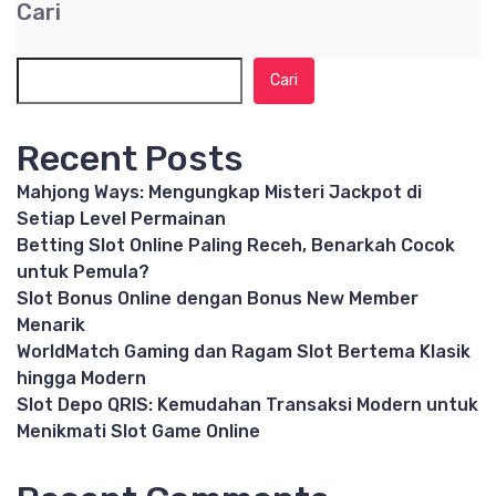
Cari
Cari
Recent Posts
Mahjong Ways: Mengungkap Misteri Jackpot di
Setiap Level Permainan
Betting Slot Online Paling Receh, Benarkah Cocok
untuk Pemula?
Slot Bonus Online dengan Bonus New Member
Menarik
WorldMatch Gaming dan Ragam Slot Bertema Klasik
hingga Modern
Slot Depo QRIS: Kemudahan Transaksi Modern untuk
Menikmati Slot Game Online