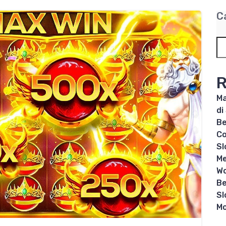
C
R
Ma
di
Be
Co
Sl
Me
Wo
Be
Sl
Mo