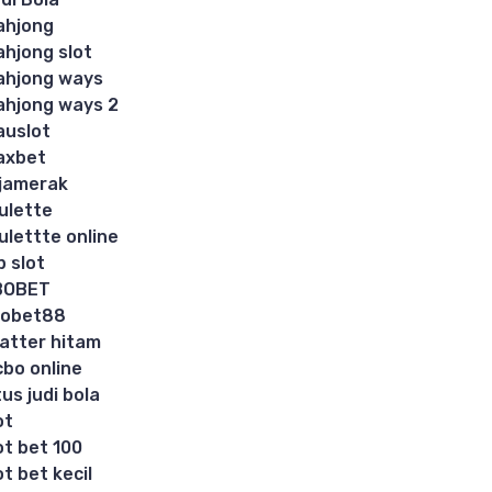
ahjong
hjong slot
hjong ways
hjong ways 2
uslot
axbet
jamerak
ulette
ulettte online
p slot
BOBET
bobet88
atter hitam
cbo online
tus judi bola
ot
ot bet 100
ot bet kecil