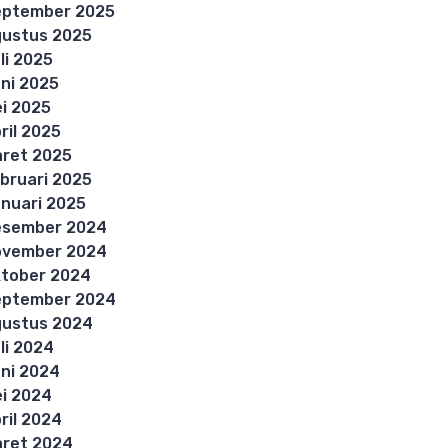
eptember 2025
ustus 2025
li 2025
ni 2025
i 2025
ril 2025
ret 2025
bruari 2025
nuari 2025
esember 2024
ovember 2024
tober 2024
eptember 2024
ustus 2024
li 2024
ni 2024
i 2024
ril 2024
ret 2024