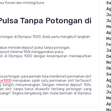
S
wa Yunani dan mitologi kuno
Ag
Ju
Pulsa Tanpa Potongan di
Ju
Me
Ap
potongan di Olympus 1000, Anda perlu mengikuti langkah-
Ma
Fe
ediakan metode deposit pulsa tanpa potongan.
Ja
deposit minimal 10rb menggunakan pulsa.
main di Olympus 1000 dengan kesempatan mendapatkan
D
N
Ok
S
pa potongan, para pemain bisa menikmati permainan slot
Ag
us1000
merupakan salah satu permainan slot terfavorit
 sangat menyenangkan. Dengan minimal deposit 10rb,
Ju
in slot tanpa harus khawatir tentang potongan yang
Ju
palagi? Segera bergabung dan mulai bermain di Olympus
Me
Ap
Ma