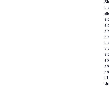
Sl
sl
Sl
sl
sl
sl
sl
sl
sl
sl
s
sp
sp
st
Un