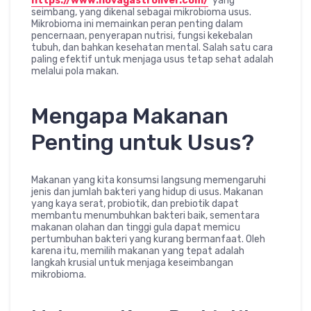
https://www.novagastroliver.com/
yang
seimbang, yang dikenal sebagai mikrobioma usus.
Mikrobioma ini memainkan peran penting dalam
pencernaan, penyerapan nutrisi, fungsi kekebalan
tubuh, dan bahkan kesehatan mental. Salah satu cara
paling efektif untuk menjaga usus tetap sehat adalah
melalui pola makan.
Mengapa Makanan
Penting untuk Usus?
Makanan yang kita konsumsi langsung memengaruhi
jenis dan jumlah bakteri yang hidup di usus. Makanan
yang kaya serat, probiotik, dan prebiotik dapat
membantu menumbuhkan bakteri baik, sementara
makanan olahan dan tinggi gula dapat memicu
pertumbuhan bakteri yang kurang bermanfaat. Oleh
karena itu, memilih makanan yang tepat adalah
langkah krusial untuk menjaga keseimbangan
mikrobioma.