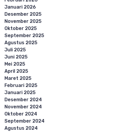
Januari 2026
Desember 2025
November 2025
Oktober 2025
September 2025
Agustus 2025
Juli 2025
Juni 2025
Mei 2025
April 2025
Maret 2025
Februari 2025
Januari 2025
Desember 2024
November 2024
Oktober 2024
September 2024
Agustus 2024