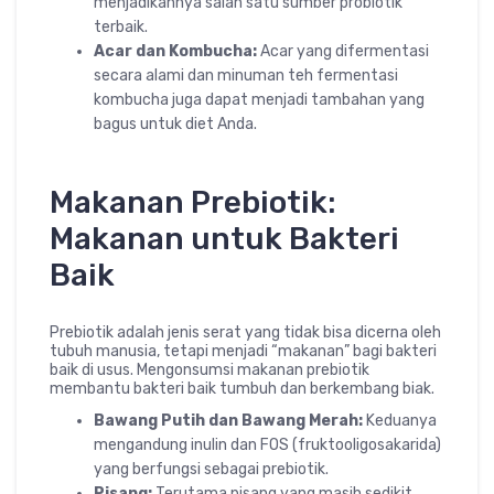
menjadikannya salah satu sumber probiotik
terbaik.
Acar dan Kombucha:
Acar yang difermentasi
secara alami dan minuman teh fermentasi
kombucha juga dapat menjadi tambahan yang
bagus untuk diet Anda.
Makanan Prebiotik:
Makanan untuk Bakteri
Baik
Prebiotik adalah jenis serat yang tidak bisa dicerna oleh
tubuh manusia, tetapi menjadi “makanan” bagi bakteri
baik di usus. Mengonsumsi makanan prebiotik
membantu bakteri baik tumbuh dan berkembang biak.
Bawang Putih dan Bawang Merah:
Keduanya
mengandung inulin dan FOS (fruktooligosakarida)
yang berfungsi sebagai prebiotik.
Pisang:
Terutama pisang yang masih sedikit