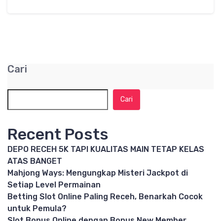
Cari
Cari
Recent Posts
DEPO RECEH 5K TAPI KUALITAS MAIN TETAP KELAS
ATAS BANGET
Mahjong Ways: Mengungkap Misteri Jackpot di
Setiap Level Permainan
Betting Slot Online Paling Receh, Benarkah Cocok
untuk Pemula?
Slot Bonus Online dengan Bonus New Member