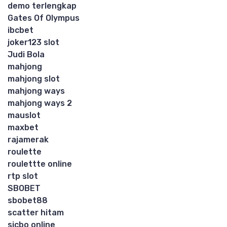
demo terlengkap
Gates Of Olympus
ibcbet
joker123 slot
Judi Bola
mahjong
mahjong slot
mahjong ways
mahjong ways 2
mauslot
maxbet
rajamerak
roulette
roulettte online
rtp slot
SBOBET
sbobet88
scatter hitam
sicbo online