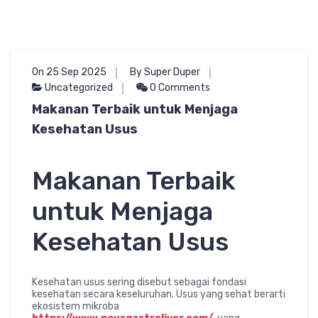
On 25 Sep 2025
By Super Duper
Uncategorized
0 Comments
Makanan Terbaik untuk Menjaga
Kesehatan Usus
Makanan Terbaik
untuk Menjaga
Kesehatan Usus
Kesehatan usus sering disebut sebagai fondasi
kesehatan secara keseluruhan. Usus yang sehat berarti
ekosistem mikroba