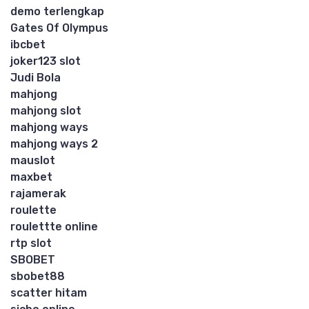
demo terlengkap
Gates Of Olympus
ibcbet
joker123 slot
Judi Bola
mahjong
mahjong slot
mahjong ways
mahjong ways 2
mauslot
maxbet
rajamerak
roulette
roulettte online
rtp slot
SBOBET
sbobet88
scatter hitam