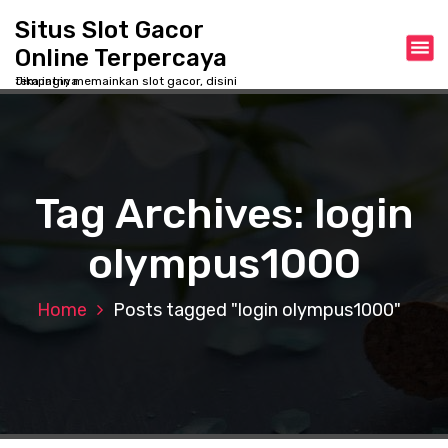
S
Situs Slot Gacor
k
Online Terpercaya
i
p
Jika ingin memainkan slot gacor, disini tempatnya
t
o
c
o
n
Tag Archives: login
t
e
olympus1000
n
t
Home
Posts tagged "login olympus1000"