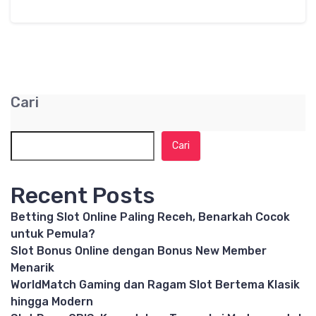
Cari
Cari
Recent Posts
Betting Slot Online Paling Receh, Benarkah Cocok
untuk Pemula?
Slot Bonus Online dengan Bonus New Member
Menarik
WorldMatch Gaming dan Ragam Slot Bertema Klasik
hingga Modern