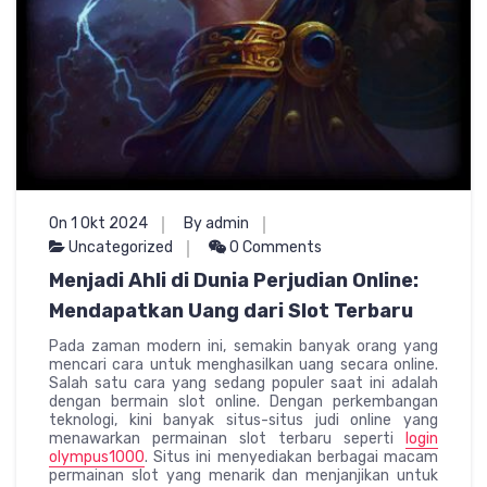
On 1 Okt 2024
By admin
Uncategorized
0 Comments
Menjadi Ahli di Dunia Perjudian Online:
Mendapatkan Uang dari Slot Terbaru
Pada zaman modern ini, semakin banyak orang yang
mencari cara untuk menghasilkan uang secara online.
Salah satu cara yang sedang populer saat ini adalah
dengan bermain slot online. Dengan perkembangan
teknologi, kini banyak situs-situs judi online yang
menawarkan permainan slot terbaru seperti
login
olympus1000
. Situs ini menyediakan berbagai macam
permainan slot yang menarik dan menjanjikan untuk