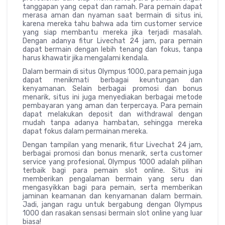
tanggapan yang cepat dan ramah. Para pemain dapat
merasa aman dan nyaman saat bermain di situs ini,
karena mereka tahu bahwa ada tim customer service
yang siap membantu mereka jika terjadi masalah.
Dengan adanya fitur Livechat 24 jam, para pemain
dapat bermain dengan lebih tenang dan fokus, tanpa
harus khawatir jika mengalami kendala.
Dalam bermain di situs Olympus 1000, para pemain juga
dapat menikmati berbagai keuntungan dan
kenyamanan. Selain berbagai promosi dan bonus
menarik, situs ini juga menyediakan berbagai metode
pembayaran yang aman dan terpercaya. Para pemain
dapat melakukan deposit dan withdrawal dengan
mudah tanpa adanya hambatan, sehingga mereka
dapat fokus dalam permainan mereka.
Dengan tampilan yang menarik, fitur Livechat 24 jam,
berbagai promosi dan bonus menarik, serta customer
service yang profesional, Olympus 1000 adalah pilihan
terbaik bagi para pemain slot online. Situs ini
memberikan pengalaman bermain yang seru dan
mengasyikkan bagi para pemain, serta memberikan
jaminan keamanan dan kenyamanan dalam bermain.
Jadi, jangan ragu untuk bergabung dengan Olympus
1000 dan rasakan sensasi bermain slot online yang luar
biasa!