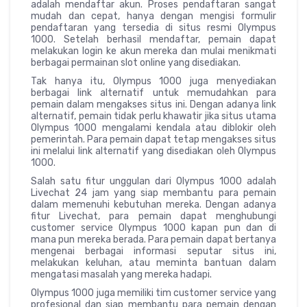
adalah mendaftar akun. Proses pendaftaran sangat
mudah dan cepat, hanya dengan mengisi formulir
pendaftaran yang tersedia di situs resmi Olympus
1000. Setelah berhasil mendaftar, pemain dapat
melakukan login ke akun mereka dan mulai menikmati
berbagai permainan slot online yang disediakan.
Tak hanya itu, Olympus 1000 juga menyediakan
berbagai link alternatif untuk memudahkan para
pemain dalam mengakses situs ini. Dengan adanya link
alternatif, pemain tidak perlu khawatir jika situs utama
Olympus 1000 mengalami kendala atau diblokir oleh
pemerintah. Para pemain dapat tetap mengakses situs
ini melalui link alternatif yang disediakan oleh Olympus
1000.
Salah satu fitur unggulan dari Olympus 1000 adalah
Livechat 24 jam yang siap membantu para pemain
dalam memenuhi kebutuhan mereka. Dengan adanya
fitur Livechat, para pemain dapat menghubungi
customer service Olympus 1000 kapan pun dan di
mana pun mereka berada. Para pemain dapat bertanya
mengenai berbagai informasi seputar situs ini,
melakukan keluhan, atau meminta bantuan dalam
mengatasi masalah yang mereka hadapi.
Olympus 1000 juga memiliki tim customer service yang
profesional dan siap membantu para pemain dengan