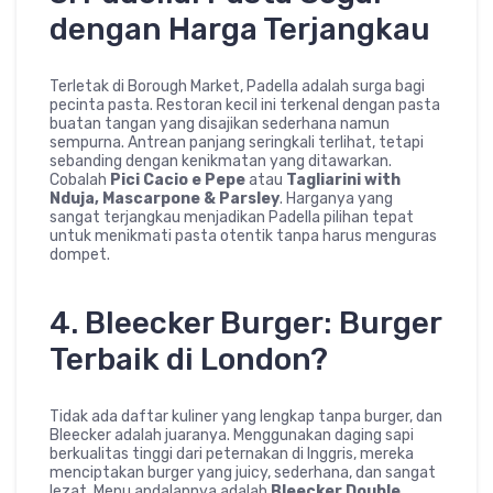
dengan Harga Terjangkau
Terletak di Borough Market, Padella adalah surga bagi
pecinta pasta. Restoran kecil ini terkenal dengan pasta
buatan tangan yang disajikan sederhana namun
sempurna. Antrean panjang seringkali terlihat, tetapi
sebanding dengan kenikmatan yang ditawarkan.
Cobalah
Pici Cacio e Pepe
atau
Tagliarini with
Nduja, Mascarpone & Parsley
. Harganya yang
sangat terjangkau menjadikan Padella pilihan tepat
untuk menikmati pasta otentik tanpa harus menguras
dompet.
4. Bleecker Burger: Burger
Terbaik di London?
Tidak ada daftar kuliner yang lengkap tanpa burger, dan
Bleecker adalah juaranya. Menggunakan daging sapi
berkualitas tinggi dari peternakan di Inggris, mereka
menciptakan burger yang juicy, sederhana, dan sangat
lezat. Menu andalannya adalah
Bleecker Double