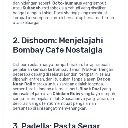
dan hidangan seperti
Octo-hummus
yang lembut
atau
Kubaneh
, roti sobek ala Yahudi yang disajikan
hangat dengan tahini. Porsi sharing piring membuat
tempat ini sempurna untuk bersantap bersama teman
atau keluarga.
2. Dishoom: Menjelajahi
Bombay Cafe Nostalgia
Dishoom bukan hanya tempat makan, tetapi sebuah
perjalanan kembali ke Bombay tahun 1960-an. Dengan
beberapa cabang di seluruh London, tempat ini selalu
dipenuhi antrean, dan itu bukan tanpa alasan.
Bacon
Naan Roll
mereka untuk sarapan adalah legenda,
sementara hidangan utama seperti
Black Daal
yang
dimasak 24 jam atau
Chicken Ruby
yang kaya rempah
sangat memanjakan lidah. Suasananya yang ramai dan
dekorasi yang otentik membuat pengalaman
bersantap di sini sangat menyenangkan.
3. Padella: Pasta Segar