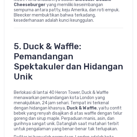
Cheeseburger
yang memiliki keseimbangan
sempurna antara patty, keju Amerika, dan roti empuk.
Bleecker membuktikan bahwa terkadang,
kesederhanaan adalah kunci keunggulan.
5. Duck & Waffle:
Pemandangan
Spektakuler dan Hidangan
Unik
Berlokasi di lantai 40 Heron Tower, Duck & Waffle
menawarkan pemandangan kota London yang
menakjubkan, 24 jam sehari. Tempat ini terkenal
dengan hidangan khasnya,
Duck & Waffle
, yaitu confit
bebek yang renyah disajikan di atas waffle dengan telur
goreng dan sirup maple. Perpaduan manis, asin, dan
gurihnya sangat unik. Datanglah saat matahari terbit
untuk pengalaman yang benar-benar tak terlupakan.