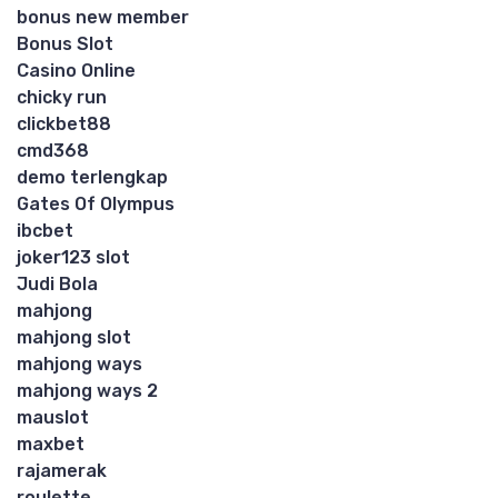
bonus new member
Bonus Slot
Casino Online
chicky run
clickbet88
cmd368
demo terlengkap
Gates Of Olympus
ibcbet
joker123 slot
Judi Bola
mahjong
mahjong slot
mahjong ways
mahjong ways 2
mauslot
maxbet
rajamerak
roulette