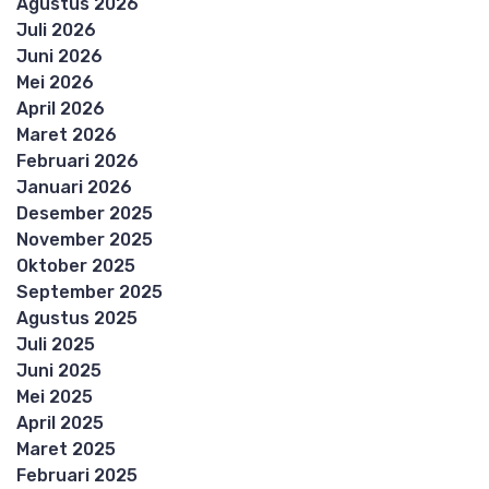
Agustus 2026
Juli 2026
Juni 2026
Mei 2026
April 2026
Maret 2026
Februari 2026
Januari 2026
Desember 2025
November 2025
Oktober 2025
September 2025
Agustus 2025
Juli 2025
Juni 2025
Mei 2025
April 2025
Maret 2025
Februari 2025