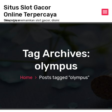
S
Situs Slot Gacor
k
Online Terpercaya
i
p
Jika ingin memainkan slot gacor, disini tempatnya
t
o
c
o
n
Tag Archives:
t
e
olympus
n
t
Home
Posts tagged "olympus"