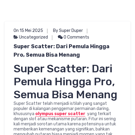
On 15 Mei 2025
By Super Duper
Uncategorized
0 Comments
Super Scatter: Dari Pemula Hingga
Pro, Semua Bisa Menang
Super Scatter: Dari
Pemula Hingga Pro,
Semua Bisa Menang
Super Scatter telah menjadi istilah yang sangat
populer di kalangan penggemar permainan daring,
khususnya
olympus super scatter
yang terkait
dengan slot atau mekanisme putaran. Fitur ini sering
kali menjadi sorotan utama karena potensinya untuk
memberikan kemenangan yang signifikan, bahkan
mengubah putaran biasa menjadi momen yang tak