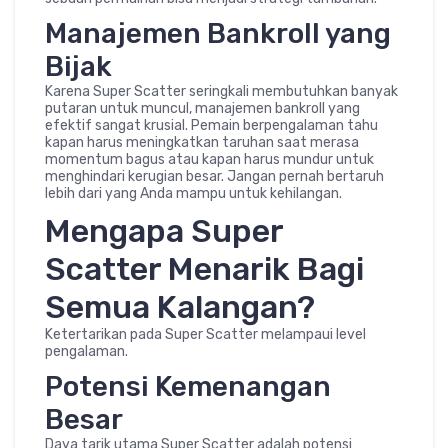
Manajemen Bankroll yang
Bijak
Karena Super Scatter seringkali membutuhkan banyak
putaran untuk muncul, manajemen bankroll yang
efektif sangat krusial. Pemain berpengalaman tahu
kapan harus meningkatkan taruhan saat merasa
momentum bagus atau kapan harus mundur untuk
menghindari kerugian besar. Jangan pernah bertaruh
lebih dari yang Anda mampu untuk kehilangan.
Mengapa Super
Scatter Menarik Bagi
Semua Kalangan?
Ketertarikan pada Super Scatter melampaui level
pengalaman.
Potensi Kemenangan
Besar
Daya tarik utama Super Scatter adalah potensi