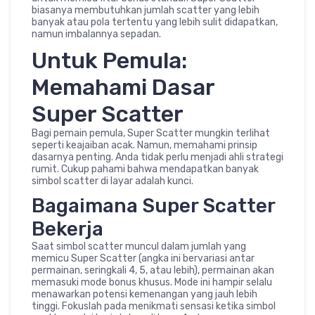
biasanya membutuhkan jumlah scatter yang lebih
banyak atau pola tertentu yang lebih sulit didapatkan,
namun imbalannya sepadan.
Untuk Pemula:
Memahami Dasar
Super Scatter
Bagi pemain pemula, Super Scatter mungkin terlihat
seperti keajaiban acak. Namun, memahami prinsip
dasarnya penting. Anda tidak perlu menjadi ahli strategi
rumit. Cukup pahami bahwa mendapatkan banyak
simbol scatter di layar adalah kunci.
Bagaimana Super Scatter
Bekerja
Saat simbol scatter muncul dalam jumlah yang
memicu Super Scatter (angka ini bervariasi antar
permainan, seringkali 4, 5, atau lebih), permainan akan
memasuki mode bonus khusus. Mode ini hampir selalu
menawarkan potensi kemenangan yang jauh lebih
tinggi. Fokuslah pada menikmati sensasi ketika simbol