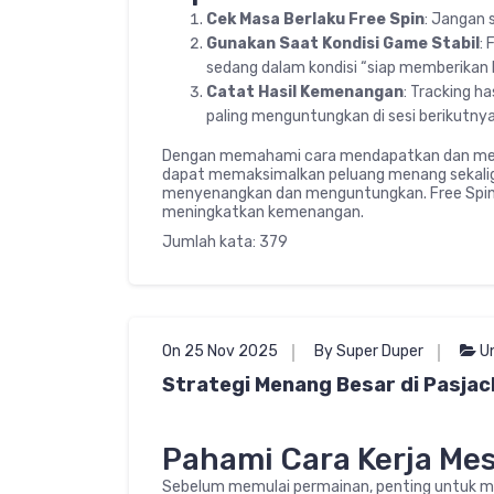
Cek Masa Berlaku Free Spin
: Jangan 
Gunakan Saat Kondisi Game Stabil
: 
sedang dalam kondisi “siap memberikan 
Catat Hasil Kemenangan
: Tracking h
paling menguntungkan di sesi berikutnya
Dengan memahami cara mendapatkan dan meng
dapat memaksimalkan peluang menang sekalig
menyenangkan dan menguntungkan. Free Spin b
meningkatkan kemenangan.
Jumlah kata: 379
On 25 Nov 2025
By Super Duper
U
Strategi Menang Besar di Pasjac
Pahami Cara Kerja Mes
Sebelum memulai permainan, penting untuk 