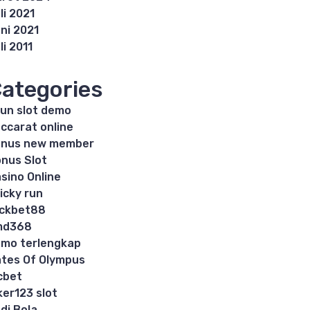
li 2021
ni 2021
li 2011
ategories
un slot demo
ccarat online
onus new member
nus Slot
sino Online
icky run
ickbet88
md368
mo terlengkap
tes Of Olympus
cbet
ker123 slot
di Bola