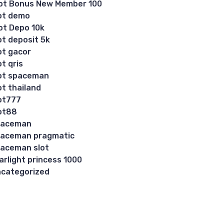
ot Bonus New Member 100
ot demo
ot Depo 10k
ot deposit 5k
ot gacor
ot qris
ot spaceman
ot thailand
ot777
ot88
paceman
aceman pragmatic
aceman slot
arlight princess 1000
categorized