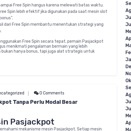
S
sampai Free Spin hangus karena melewati batas waktu.
Ag
Free Spin lebih efektif jika digunakan pada saat mesin slot
Ju
bonus”.
Ju
asil dari Free Spin membantu menentukan strategi yang
.
Me
Ap
gunakan Free Spin secara tepat, pemain Pasjackpot
Ma
us menikmati pengalaman bermain yang lebih
ukan hanya bonus, tapi juga alat strategis untuk
Fe
Ja
D
N
Ok
S
ncategorized
0 Comments
Ag
kpot Tanpa Perlu Modal Besar
Ju
Ju
Me
in Pasjackpot
Ap
memahami mekanisme mesin Pasjackpot. Setiap mesin
Ma