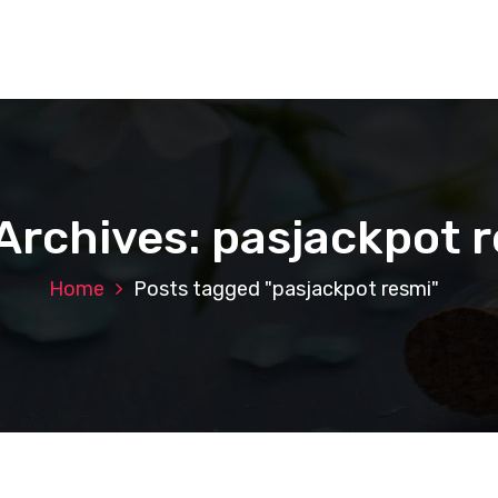
Archives: pasjackpot 
Home
Posts tagged "pasjackpot resmi"