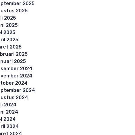
eptember 2025
ustus 2025
li 2025
ni 2025
i 2025
ril 2025
ret 2025
bruari 2025
nuari 2025
esember 2024
ovember 2024
tober 2024
eptember 2024
ustus 2024
li 2024
ni 2024
i 2024
ril 2024
ret 2024