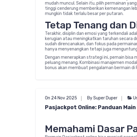
mudah muncul. Selain itu, pilih permainan yang
tinggi cenderung memberikan kemenangan lebi
mungkin tidak terlalu besar per putaran.
Tetap Tenang dan Di
Terakhir, disiplin dan emosi yang terkendali a
kerugian atau meningkatkan taruhan secara dra
sudah direncanakan, dan fokus pada permainan
hanya menyenangkan tetapi juga menguntung
Dengan menerapkan strategi ini, pemain bis
peluang menang. Kombinasi manajemen modal,
bonus akan membuat pengalaman bermain di 
On 24 Nov 2025
By Super Duper
U
Pasjackpot Online: Panduan Main
Memahami Dasar Pa