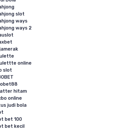
ahjong
hjong slot
hjong ways
hjong ways 2
uslot
axbet
jamerak
ulette
ulettte online
p slot
BOBET
bobet88
atter hitam
cbo online
tus judi bola
ot
ot bet 100
ot bet kecil