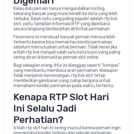
Digemari
Kalau dulu pemain hanya mengandalkan insting,
sekarang banyak yang mulai beralih ke data yang lebih
terbuka. Salah satu yang paling populer adalah rtp live
slot, yaitu tampilan informasi RTP yang diperbarui
secara langsung berdasarkan aktivitas permainan.
Fenomena ini membuat banyak pemain merasa lebih
terbantu karena bisa memantau kondisi permainan
sebelum memutuskan untuk bermain. Tidak heran jika
istilah rtp live menjadi salah satu kata kunci yang paling
sering dicari di komunitas pemain slot online.
Bagi sebagian orang, fitur ini dianggap seperti “kompas”
yang membantu membaca arah permainan. Walaupun
tidak menjamin kemenangan, rtp live slot tetap
memberikan gambaran yang cukup berguna untuk
memahami kondisi permainan pada waktu tertentu.
Kenapa RTP Slot Hari
Ini Selalu Jadi
Perhatian?
Istilah rtp slot hari ini sering muncul karena pemain ingin
mengetahui kondisi terbaru dari sebuah permainan.