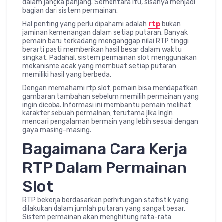
dalam jangka panjang. Sementara itu, sisanya menjadi
bagian dari sistem permainan.
Hal penting yang perlu dipahami adalah
rtp
bukan
jaminan kemenangan dalam setiap putaran. Banyak
pemain baru terkadang menganggap nilai RTP tinggi
berarti pasti memberikan hasil besar dalam waktu
singkat. Padahal, sistem permainan slot menggunakan
mekanisme acak yang membuat setiap putaran
memiliki hasil yang berbeda.
Dengan memahami rtp slot, pemain bisa mendapatkan
gambaran tambahan sebelum memilih permainan yang
ingin dicoba. Informasi ini membantu pemain melihat
karakter sebuah permainan, terutama jika ingin
mencari pengalaman bermain yang lebih sesuai dengan
gaya masing-masing.
Bagaimana Cara Kerja
RTP Dalam Permainan
Slot
RTP bekerja berdasarkan perhitungan statistik yang
dilakukan dalam jumlah putaran yang sangat besar.
Sistem permainan akan menghitung rata-rata