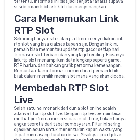
tertentu. Informasi ini bisa jadi senjata rahasia supaya
sesi bermain lebih efektif dan menyenangkan.
Cara Menemukan Link
RTP Slot
Sekarang banyak situs dan platform menyediakan link
rtp slot yang bisa diakses kapan saja. Dengan link ini,
pemain bisa memantau update rtp gacor setiap hari,
termasuk slot terbaru dan yang lagi trending. Biasanya
link rtp slot menampilkan data lengkap seperti game,
RTP harian, dan bahkan grafik performa kemenangan.
Memanfaatkan informasi ini membuat pemain lebih
bijak dalam memilih mesin slot mana yang akan dicoba.
Membedah RTP Slot
Live
Salah satu hal menarik dari dunia slot online adalah
adanya fitur rtp slot live. Dengan rtp live, pemain bisa
melihat performa mesin secara real-time, bukan hanya
angka teoretis dari tabel pembayaran. Fitur ini sering
dijadikan acuan untuk menentukan kapan waktu yang
tepat memasang taruhan besar. Misalnya, jika rtp live