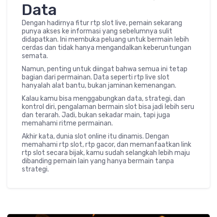
Data
Dengan hadirnya fitur rtp slot live, pemain sekarang
punya akses ke informasi yang sebelumnya sulit
didapatkan. Ini membuka peluang untuk bermain lebih
cerdas dan tidak hanya mengandalkan keberuntungan
semata.
Namun, penting untuk diingat bahwa semua ini tetap
bagian dari permainan. Data seperti rtp live slot
hanyalah alat bantu, bukan jaminan kemenangan.
Kalau kamu bisa menggabungkan data, strategi, dan
kontrol diri, pengalaman bermain slot bisa jadi lebih seru
dan terarah. Jadi, bukan sekadar main, tapi juga
memahami ritme permainan.
Akhir kata, dunia slot online itu dinamis. Dengan
memahami rtp slot, rtp gacor, dan memanfaatkan link
rtp slot secara bijak, kamu sudah selangkah lebih maju
dibanding pemain lain yang hanya bermain tanpa
strategi.