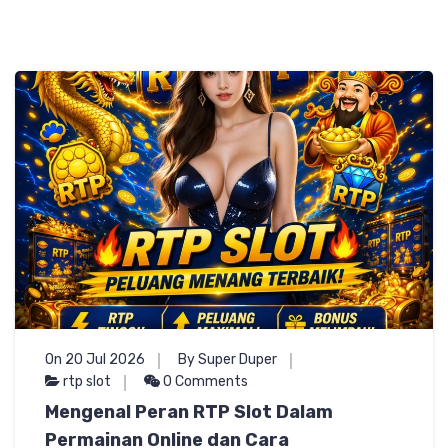
On 20 Jul 2026
By Super Duper
rtp slot
0 Comments
Mengenal Peran RTP Slot Dalam
Permainan Online dan Cara