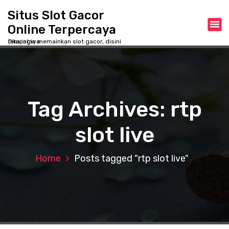
S
Situs Slot Gacor
k
Online Terpercaya
i
p
Jika ingin memainkan slot gacor, disini tempatnya
t
o
c
o
n
Tag Archives: rtp
t
e
slot live
n
t
Home
Posts tagged "rtp slot live"