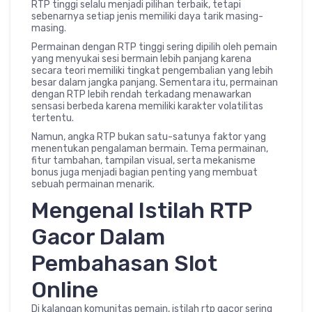
RTP tinggi selalu menjadi pilihan terbaik, tetapi
sebenarnya setiap jenis memiliki daya tarik masing-
masing.
Permainan dengan RTP tinggi sering dipilih oleh pemain
yang menyukai sesi bermain lebih panjang karena
secara teori memiliki tingkat pengembalian yang lebih
besar dalam jangka panjang. Sementara itu, permainan
dengan RTP lebih rendah terkadang menawarkan
sensasi berbeda karena memiliki karakter volatilitas
tertentu.
Namun, angka RTP bukan satu-satunya faktor yang
menentukan pengalaman bermain. Tema permainan,
fitur tambahan, tampilan visual, serta mekanisme
bonus juga menjadi bagian penting yang membuat
sebuah permainan menarik.
Mengenal Istilah RTP
Gacor Dalam
Pembahasan Slot
Online
Di kalangan komunitas pemain, istilah rtp gacor sering