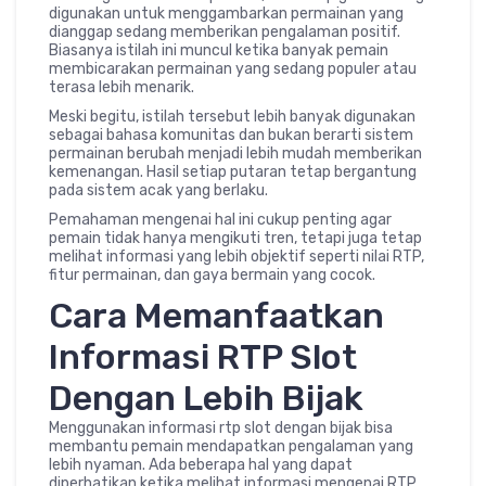
digunakan untuk menggambarkan permainan yang
dianggap sedang memberikan pengalaman positif.
Biasanya istilah ini muncul ketika banyak pemain
membicarakan permainan yang sedang populer atau
terasa lebih menarik.
Meski begitu, istilah tersebut lebih banyak digunakan
sebagai bahasa komunitas dan bukan berarti sistem
permainan berubah menjadi lebih mudah memberikan
kemenangan. Hasil setiap putaran tetap bergantung
pada sistem acak yang berlaku.
Pemahaman mengenai hal ini cukup penting agar
pemain tidak hanya mengikuti tren, tetapi juga tetap
melihat informasi yang lebih objektif seperti nilai RTP,
fitur permainan, dan gaya bermain yang cocok.
Cara Memanfaatkan
Informasi RTP Slot
Dengan Lebih Bijak
Menggunakan informasi rtp slot dengan bijak bisa
membantu pemain mendapatkan pengalaman yang
lebih nyaman. Ada beberapa hal yang dapat
diperhatikan ketika melihat informasi mengenai RTP