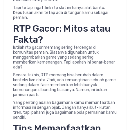
Tapi tetap ingat, link rtp slot ini hanya alat bantu.
Keputusan akhir tetap ada di tangan kamu sebagai
pemain.
RTP Gacor: Mitos atau
Fakta?
Istilah rtp gacor memang sering terdengar di
komunitas pemain. Biasanya digunakan untuk
menggambarkan game yang sedang sering
memberikan kemenangan. Tapi apakah ini benar-benar
ada?
Secara teknis, RTP memang bisa berubah dalam
konteks live data. Jadi, ada kemungkinan sebuah game
sedang dalam fase memberikan lebih banyak
kemenangan dibanding biasanya. Namun, ini bukan
jaminan pasti.
Yang penting adalah bagaimana kamu memanfaatkan
informasi ini dengan bijak. Jangan hanya ikut-ikutan
tren, tapi pahami juga bagaimana pola permainan kamu
sendiri.
Tips Memanfaatkan