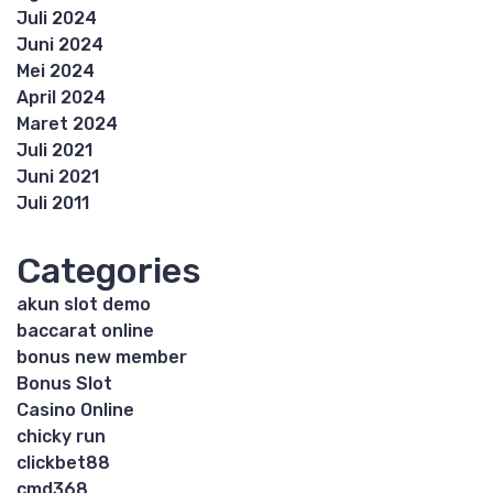
Juli 2024
Juni 2024
Mei 2024
April 2024
Maret 2024
Juli 2021
Juni 2021
Juli 2011
Categories
akun slot demo
baccarat online
bonus new member
Bonus Slot
Casino Online
chicky run
clickbet88
cmd368