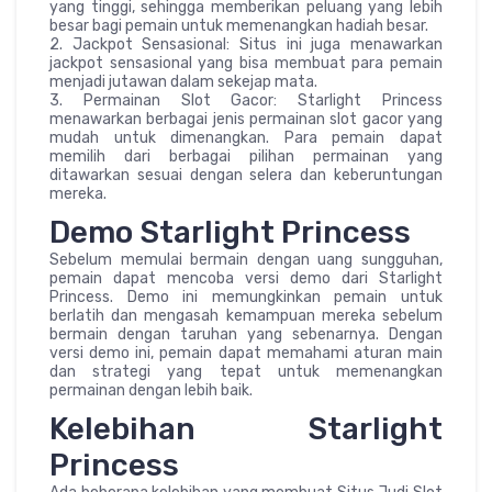
yang tinggi, sehingga memberikan peluang yang lebih
besar bagi pemain untuk memenangkan hadiah besar.
2. Jackpot Sensasional: Situs ini juga menawarkan
jackpot sensasional yang bisa membuat para pemain
menjadi jutawan dalam sekejap mata.
3. Permainan Slot Gacor: Starlight Princess
menawarkan berbagai jenis permainan slot gacor yang
mudah untuk dimenangkan. Para pemain dapat
memilih dari berbagai pilihan permainan yang
ditawarkan sesuai dengan selera dan keberuntungan
mereka.
Demo Starlight Princess
Sebelum memulai bermain dengan uang sungguhan,
pemain dapat mencoba versi demo dari Starlight
Princess. Demo ini memungkinkan pemain untuk
berlatih dan mengasah kemampuan mereka sebelum
bermain dengan taruhan yang sebenarnya. Dengan
versi demo ini, pemain dapat memahami aturan main
dan strategi yang tepat untuk memenangkan
permainan dengan lebih baik.
Kelebihan Starlight
Princess