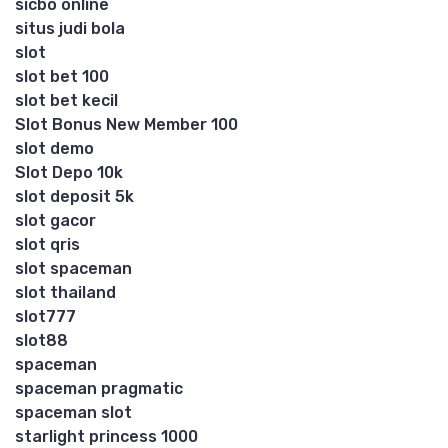
sicbo online
situs judi bola
slot
slot bet 100
slot bet kecil
Slot Bonus New Member 100
slot demo
Slot Depo 10k
slot deposit 5k
slot gacor
slot qris
slot spaceman
slot thailand
slot777
slot88
spaceman
spaceman pragmatic
spaceman slot
starlight princess 1000