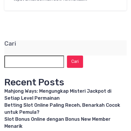
Cari
Cari
Recent Posts
Mahjong Ways: Mengungkap Misteri Jackpot di
Setiap Level Permainan
Betting Slot Online Paling Receh, Benarkah Cocok
untuk Pemula?
Slot Bonus Online dengan Bonus New Member
Menarik