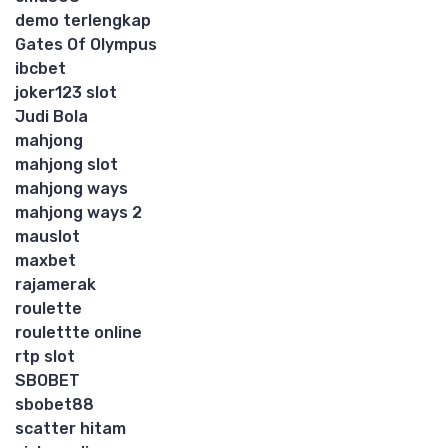
demo terlengkap
Gates Of Olympus
ibcbet
joker123 slot
Judi Bola
mahjong
mahjong slot
mahjong ways
mahjong ways 2
mauslot
maxbet
rajamerak
roulette
roulettte online
rtp slot
SBOBET
sbobet88
scatter hitam