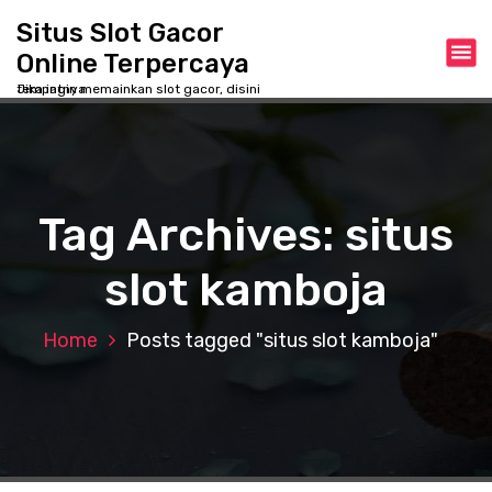
S
Situs Slot Gacor
k
Online Terpercaya
i
p
Jika ingin memainkan slot gacor, disini tempatnya
t
o
c
o
n
Tag Archives: situs
t
e
slot kamboja
n
t
Home
Posts tagged "situs slot kamboja"