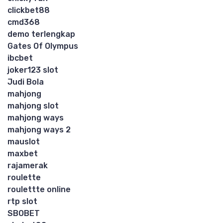
clickbet88
cmd368
demo terlengkap
Gates Of Olympus
ibcbet
joker123 slot
Judi Bola
mahjong
mahjong slot
mahjong ways
mahjong ways 2
mauslot
maxbet
rajamerak
roulette
roulettte online
rtp slot
SBOBET