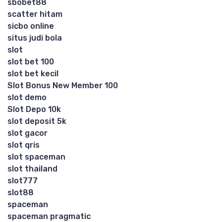
sbobet88
scatter hitam
sicbo online
situs judi bola
slot
slot bet 100
slot bet kecil
Slot Bonus New Member 100
slot demo
Slot Depo 10k
slot deposit 5k
slot gacor
slot qris
slot spaceman
slot thailand
slot777
slot88
spaceman
spaceman pragmatic