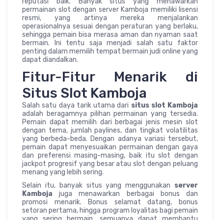
reputasi baik. Banyak situs yang menawarkan
permainan slot dengan server Kamboja memiliki lisensi
resmi, yang artinya mereka menjalankan
operasionalnya sesuai dengan peraturan yang berlaku,
sehingga pemain bisa merasa aman dan nyaman saat
bermain. Ini tentu saja menjadi salah satu faktor
penting dalam memilih tempat bermain judi online yang
dapat diandalkan.
Fitur-Fitur Menarik di
Situs Slot Kamboja
Salah satu daya tarik utama dari
situs slot Kamboja
adalah beragamnya pilihan permainan yang tersedia.
Pemain dapat memilih dari berbagai jenis mesin slot
dengan tema, jumlah paylines, dan tingkat volatilitas
yang berbeda-beda. Dengan adanya variasi tersebut,
pemain dapat menyesuaikan permainan dengan gaya
dan preferensi masing-masing, baik itu slot dengan
jackpot progresif yang besar atau slot dengan peluang
menang yang lebih sering.
Selain itu, banyak situs yang menggunakan
server
Kamboja
juga menawarkan berbagai bonus dan
promosi menarik. Bonus selamat datang, bonus
setoran pertama, hingga program loyalitas bagi pemain
yang sering bermain, semuanya dapat membantu