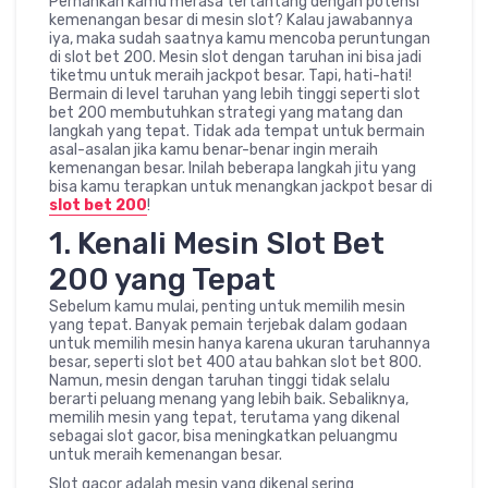
Pernahkah kamu merasa tertantang dengan potensi
kemenangan besar di mesin slot? Kalau jawabannya
iya, maka sudah saatnya kamu mencoba peruntungan
di slot bet 200. Mesin slot dengan taruhan ini bisa jadi
tiketmu untuk meraih jackpot besar. Tapi, hati-hati!
Bermain di level taruhan yang lebih tinggi seperti slot
bet 200 membutuhkan strategi yang matang dan
langkah yang tepat. Tidak ada tempat untuk bermain
asal-asalan jika kamu benar-benar ingin meraih
kemenangan besar. Inilah beberapa langkah jitu yang
bisa kamu terapkan untuk menangkan jackpot besar di
slot bet 200
!
1. Kenali Mesin Slot Bet
200 yang Tepat
Sebelum kamu mulai, penting untuk memilih mesin
yang tepat. Banyak pemain terjebak dalam godaan
untuk memilih mesin hanya karena ukuran taruhannya
besar, seperti slot bet 400 atau bahkan slot bet 800.
Namun, mesin dengan taruhan tinggi tidak selalu
berarti peluang menang yang lebih baik. Sebaliknya,
memilih mesin yang tepat, terutama yang dikenal
sebagai slot gacor, bisa meningkatkan peluangmu
untuk meraih kemenangan besar.
Slot gacor adalah mesin yang dikenal sering