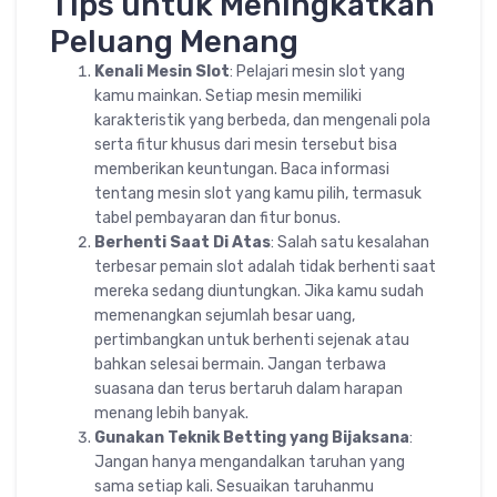
Tips untuk Meningkatkan
Peluang Menang
Kenali Mesin Slot
: Pelajari mesin slot yang
kamu mainkan. Setiap mesin memiliki
karakteristik yang berbeda, dan mengenali pola
serta fitur khusus dari mesin tersebut bisa
memberikan keuntungan. Baca informasi
tentang mesin slot yang kamu pilih, termasuk
tabel pembayaran dan fitur bonus.
Berhenti Saat Di Atas
: Salah satu kesalahan
terbesar pemain slot adalah tidak berhenti saat
mereka sedang diuntungkan. Jika kamu sudah
memenangkan sejumlah besar uang,
pertimbangkan untuk berhenti sejenak atau
bahkan selesai bermain. Jangan terbawa
suasana dan terus bertaruh dalam harapan
menang lebih banyak.
Gunakan Teknik Betting yang Bijaksana
:
Jangan hanya mengandalkan taruhan yang
sama setiap kali. Sesuaikan taruhanmu