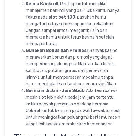
Kelola Bankroll
: Penting untuk memiliki
manajemen bankroll yang baik. Jika kamu hanya
fokus pada
slot bet 100
, pastikan kamu
mengatur batas kemenangan dan kekalahan.
Jangan sampai emosi mengambil alih dan
memaksa kamu untuk terus bermain setelah
mencapai batas.
Gunakan Bonus dan Promosi
: Banyak kasino
menawarkan bonus dan promosi yang dapat
memperbesar peluangmu. Manfaatkan bonus
sambutan, putaran gratis, dan penawaran
lainnya untuk memperbesar modalmu tanpa
harus meningkatkan taruhan secara signifikan.
Bermain di Jam-Jam Sibuk
: Ada teori bahwa
mesin slot lebih aktif pada jam-jam tertentu,
ketika banyak pemain lain sedang bermain.
Cobalah untuk bermain pada waktu-waktu sibuk
untuk meningkatkan peluangmu bertemu mesin
yang lebih banyak memberikan kemenangan.