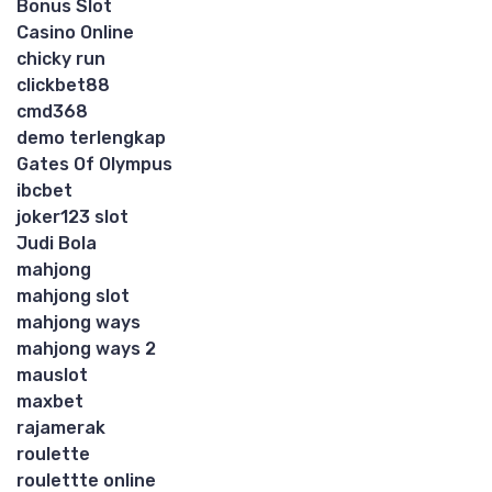
Bonus Slot
Casino Online
chicky run
clickbet88
cmd368
demo terlengkap
Gates Of Olympus
ibcbet
joker123 slot
Judi Bola
mahjong
mahjong slot
mahjong ways
mahjong ways 2
mauslot
maxbet
rajamerak
roulette
roulettte online