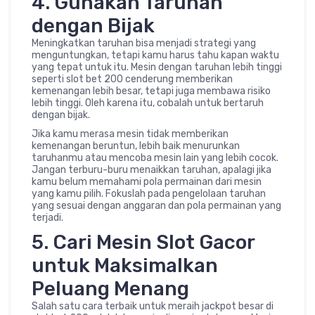
4. Gunakan Taruhan
dengan Bijak
Meningkatkan taruhan bisa menjadi strategi yang
menguntungkan, tetapi kamu harus tahu kapan waktu
yang tepat untuk itu. Mesin dengan taruhan lebih tinggi
seperti slot bet 200 cenderung memberikan
kemenangan lebih besar, tetapi juga membawa risiko
lebih tinggi. Oleh karena itu, cobalah untuk bertaruh
dengan bijak.
Jika kamu merasa mesin tidak memberikan
kemenangan beruntun, lebih baik menurunkan
taruhanmu atau mencoba mesin lain yang lebih cocok.
Jangan terburu-buru menaikkan taruhan, apalagi jika
kamu belum memahami pola permainan dari mesin
yang kamu pilih. Fokuslah pada pengelolaan taruhan
yang sesuai dengan anggaran dan pola permainan yang
terjadi.
5. Cari Mesin Slot Gacor
untuk Maksimalkan
Peluang Menang
Salah satu cara terbaik untuk meraih jackpot besar di