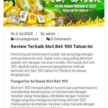
On 6 Jul 2024
By admin
Uncategorized
0 Comments
Review Terbaik Slot Bet 100 Tahun Ini
Pencinta judi online pasti sudah tak asing lagi dengan
sensasi bermain slot. Salah satu yang paling diminati
adalah slot dengan taruhan rendah, termasuk slot bet
100. Apakah kamu mencari pengalaman terbaik
bermain slot bet 100 tahun ini? Berikut ini ulasan
lengkapnya!
Pengantar ke Dunia Slot Bet 100
Slot bet 100 menjadi pilihan favorit para pemain karena
memberikan kesempatan untuk bermain dengan
taruhan yang terjangkau. Berbeda dengan taruhan
tinggi yang bisa menguras kantong, slot bet 100
menawarkan kombinasi taruhan yang menarik dengan