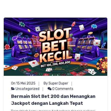
On 15 Mei 2025
By Super Duper
Uncategorized
0 Comments
Bermain Slot Bet 200 dan Menangkan
Jackpot dengan Langkah Tepat