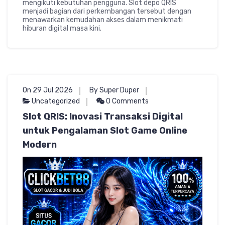
mengikuti kebutuhan pengguna. Slot depo QRIS
menjadi bagian dari perkembangan tersebut dengan
menawarkan kemudahan akses dalam menikmati
hiburan digital masa kini.
On 29 Jul 2026
By Super Duper
Uncategorized
0 Comments
Slot QRIS: Inovasi Transaksi Digital
untuk Pengalaman Slot Game Online
Modern