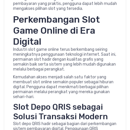
pembayaran yang praktis, pengguna dapat lebih mudah
mengakses pilihan slot yang tersedia.
Perkembangan Slot
Game Online di Era
Digital
Industri slot game online terus berkembang seiring
meningkatnya penggunaan teknologi internet. Saat ini,
permainan slot hadir dengan kualitas grafis yang
semakin baik serta sistem yang lebih mudah digunakan
melalui berbagai perangkat.
Kemudahan akses menjadi salah satu faktor yang
membuat slot online semakin populer sebagai hiburan
digital. Pengguna dapat menikmati berbagai pilihan
permainan melalui perangkat yang mereka gunakan
sehari-hari.
Slot Depo QRIS sebagai
Solusi Transaksi Modern
Slot depo QRIS hadir sebagai bagian dari perkembangan
sistem pembayaran digital. Penggunaan QRIS