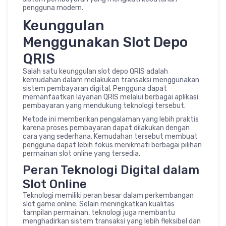
pengguna modern.
Keunggulan
Menggunakan Slot Depo
QRIS
Salah satu keunggulan slot depo QRIS adalah
kemudahan dalam melakukan transaksi menggunakan
sistem pembayaran digital. Pengguna dapat
memanfaatkan layanan QRIS melalui berbagai aplikasi
pembayaran yang mendukung teknologi tersebut.
Metode ini memberikan pengalaman yang lebih praktis
karena proses pembayaran dapat dilakukan dengan
cara yang sederhana. Kemudahan tersebut membuat
pengguna dapat lebih fokus menikmati berbagai pilihan
permainan slot online yang tersedia.
Peran Teknologi Digital dalam
Slot Online
Teknologi memiliki peran besar dalam perkembangan
slot game online. Selain meningkatkan kualitas
tampilan permainan, teknologi juga membantu
menghadirkan sistem transaksi yang lebih fleksibel dan