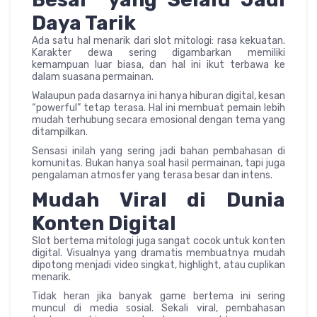
Daya Tarik
Ada satu hal menarik dari slot mitologi: rasa kekuatan.
Karakter dewa sering digambarkan memiliki
kemampuan luar biasa, dan hal ini ikut terbawa ke
dalam suasana permainan.
Walaupun pada dasarnya ini hanya hiburan digital, kesan
“powerful” tetap terasa. Hal ini membuat pemain lebih
mudah terhubung secara emosional dengan tema yang
ditampilkan.
Sensasi inilah yang sering jadi bahan pembahasan di
komunitas. Bukan hanya soal hasil permainan, tapi juga
pengalaman atmosfer yang terasa besar dan intens.
Mudah Viral di Dunia
Konten Digital
Slot bertema mitologi juga sangat cocok untuk konten
digital. Visualnya yang dramatis membuatnya mudah
dipotong menjadi video singkat, highlight, atau cuplikan
menarik.
Tidak heran jika banyak game bertema ini sering
muncul di media sosial. Sekali viral, pembahasan