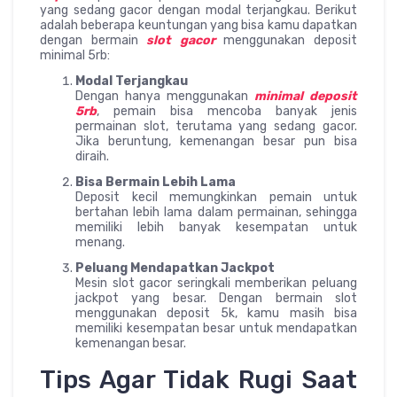
yang sedang gacor dengan modal terjangkau. Berikut
adalah beberapa keuntungan yang bisa kamu dapatkan
dengan bermain
slot gacor
menggunakan deposit
minimal 5rb:
Modal Terjangkau
Dengan hanya menggunakan
minimal deposit
5rb
, pemain bisa mencoba banyak jenis
permainan slot, terutama yang sedang gacor.
Jika beruntung, kemenangan besar pun bisa
diraih.
Bisa Bermain Lebih Lama
Deposit kecil memungkinkan pemain untuk
bertahan lebih lama dalam permainan, sehingga
memiliki lebih banyak kesempatan untuk
menang.
Peluang Mendapatkan Jackpot
Mesin slot gacor seringkali memberikan peluang
jackpot yang besar. Dengan bermain slot
menggunakan deposit 5k, kamu masih bisa
memiliki kesempatan besar untuk mendapatkan
kemenangan besar.
Tips Agar Tidak Rugi Saat