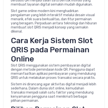
berbasis QR menjadi salah satu bentuk inovasi yang
membuat layanan digital semakin mudah digunakan.
Slot game online modern kini menghadirkan
pengalaman yang lebih interaktif melalui desain visual
menarik, efek suara berkualitas, dan fitur permainan
yang beragam. Perpaduan antara teknologi dan hiburan
membuat slot QRIS menjadi konsep yang semakin
dikenal.
Cara Kerja Sistem Slot
QRIS pada Permainan
Online
Slot QRIS menggunakan sistem pembayaran digital
dengan metode pemindaian kode QR. Pengguna dapat
memanfaatkan aplikasi pembayaran yang mendukung
QRIS untuk melakukan proses transaksi secara praktis.
Sistem ini dirancang agar aktivitas digital menjadi lebih
sederhana. Dalam dunia slot online, kemudahan
transaksi menjadi salah satu faktor yang mendukung
kenyamanan pengguna saat menikmati berbagai
pilihan permainan.