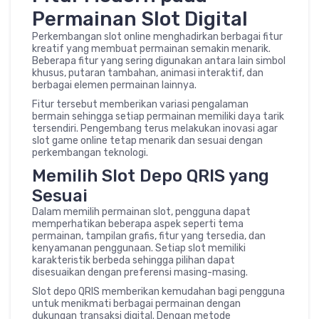
Permainan Slot Digital
Perkembangan slot online menghadirkan berbagai fitur
kreatif yang membuat permainan semakin menarik.
Beberapa fitur yang sering digunakan antara lain simbol
khusus, putaran tambahan, animasi interaktif, dan
berbagai elemen permainan lainnya.
Fitur tersebut memberikan variasi pengalaman
bermain sehingga setiap permainan memiliki daya tarik
tersendiri. Pengembang terus melakukan inovasi agar
slot game online tetap menarik dan sesuai dengan
perkembangan teknologi.
Memilih Slot Depo QRIS yang
Sesuai
Dalam memilih permainan slot, pengguna dapat
memperhatikan beberapa aspek seperti tema
permainan, tampilan grafis, fitur yang tersedia, dan
kenyamanan penggunaan. Setiap slot memiliki
karakteristik berbeda sehingga pilihan dapat
disesuaikan dengan preferensi masing-masing.
Slot depo QRIS memberikan kemudahan bagi pengguna
untuk menikmati berbagai permainan dengan
dukungan transaksi digital. Dengan metode