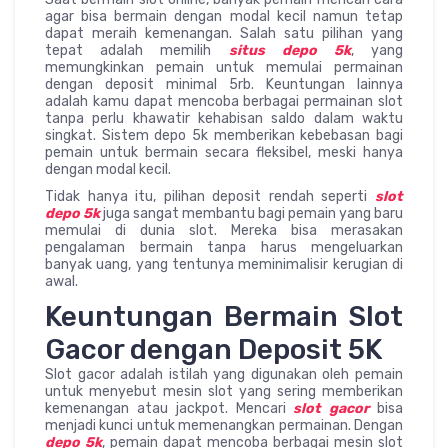
agar bisa bermain dengan modal kecil namun tetap
dapat meraih kemenangan. Salah satu pilihan yang
tepat adalah memilih
situs depo 5k
, yang
memungkinkan pemain untuk memulai permainan
dengan deposit minimal 5rb. Keuntungan lainnya
adalah kamu dapat mencoba berbagai permainan slot
tanpa perlu khawatir kehabisan saldo dalam waktu
singkat. Sistem depo 5k memberikan kebebasan bagi
pemain untuk bermain secara fleksibel, meski hanya
dengan modal kecil.
Tidak hanya itu, pilihan deposit rendah seperti
slot
depo 5k
juga sangat membantu bagi pemain yang baru
memulai di dunia slot. Mereka bisa merasakan
pengalaman bermain tanpa harus mengeluarkan
banyak uang, yang tentunya meminimalisir kerugian di
awal.
Keuntungan Bermain Slot
Gacor dengan Deposit 5K
Slot gacor adalah istilah yang digunakan oleh pemain
untuk menyebut mesin slot yang sering memberikan
kemenangan atau jackpot. Mencari
slot gacor
bisa
menjadi kunci untuk memenangkan permainan. Dengan
depo 5k
, pemain dapat mencoba berbagai mesin slot