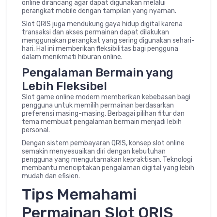
online dirancang agar dapat digunakan melalui
perangkat mobile dengan tampilan yang nyaman.
Slot QRIS juga mendukung gaya hidup digital karena
transaksi dan akses permainan dapat dilakukan
menggunakan perangkat yang sering digunakan sehari-
hari. Hal ini memberikan fleksibilitas bagi pengguna
dalam menikmati hiburan online.
Pengalaman Bermain yang
Lebih Fleksibel
Slot game online modern memberikan kebebasan bagi
pengguna untuk memilih permainan berdasarkan
preferensi masing-masing. Berbagai pilihan fitur dan
tema membuat pengalaman bermain menjadi lebih
personal.
Dengan sistem pembayaran QRIS, konsep slot online
semakin menyesuaikan diri dengan kebutuhan
pengguna yang mengutamakan kepraktisan. Teknologi
membantu menciptakan pengalaman digital yang lebih
mudah dan efisien.
Tips Memahami
Permainan Slot QRIS