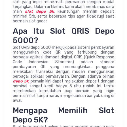
slot yang ingin menikmati permainan dengan modal
terjangkau. Dalam artikel ini, kami akan membahas cara
main
slot depo 5k
, keuntungan memilih deposit
minimal 5rb, serta beberapa tips agar tidak rugi saat
bermain slot gacor.
Apa Itu Slot QRIS Depo
5000?
Slot QRIS depo 5000 merujuk pada sistem pembayaran
menggunakan kode QR yang terhubung dengan
berbagai aplikasi dompet digital. QRIS (Quick Response
Code Indonesian Standard) adalah standar
pembayaran QR yang memungkinkan pengguna
melakukan transaksi dengan mudah menggunakan
berbagai aplikasi pembayaran. Dengan adanya pilihan
depo 5k
, pemain kini dapat melakukan deposit dengan
nominal sangat kecil, hanya 5 ribu rupiah. Ini tentu
memberikan kemudahan bagi pemain yang ingin
bermain slot tanpa harus mengeluarkan banyak uang di
awal.
Mengapa Memilih Slot
Depo 5K?
Saat bermain slot online, banyak pemain mencari cara