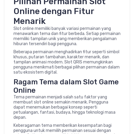
Pilihan Permainan Slot
Online dengan Fitur
Menarik
Slot online memiliki banyak variasi permainan yang
menawarkan tema dan fitur berbeda. Setiap permainan
memiliki tampilan unik yang memberikan pengalaman
hiburan tersendiri bagi pengguna.
Beberapa permainan menghadirkan fitur seperti simbol
khusus, putaran tambahan, karakter menarik, dan
tampilan animasi modern. Slot QRIS memungkinkan
pengguna menikmati berbagai pilihan permainan dalam
satu ekosistem digital.
Ragam Tema dalam Slot Game
Online
Tema permainan menjadi salah satu faktor yang
membuat slot online semakin menarik. Pengguna
dapat menemukan berbagai konsep seperti
petualangan, fantasi, budaya, hingga teknologi masa
depan.
Keberagaman tema memberikan kesempatan bagi
pengguna untuk memilih permainan sesuai dengan