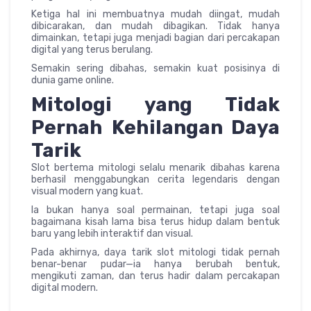
Ketiga hal ini membuatnya mudah diingat, mudah
dibicarakan, dan mudah dibagikan. Tidak hanya
dimainkan, tetapi juga menjadi bagian dari percakapan
digital yang terus berulang.
Semakin sering dibahas, semakin kuat posisinya di
dunia game online.
Mitologi yang Tidak
Pernah Kehilangan Daya
Tarik
Slot bertema mitologi selalu menarik dibahas karena
berhasil menggabungkan cerita legendaris dengan
visual modern yang kuat.
Ia bukan hanya soal permainan, tetapi juga soal
bagaimana kisah lama bisa terus hidup dalam bentuk
baru yang lebih interaktif dan visual.
Pada akhirnya, daya tarik slot mitologi tidak pernah
benar-benar pudar—ia hanya berubah bentuk,
mengikuti zaman, dan terus hadir dalam percakapan
digital modern.