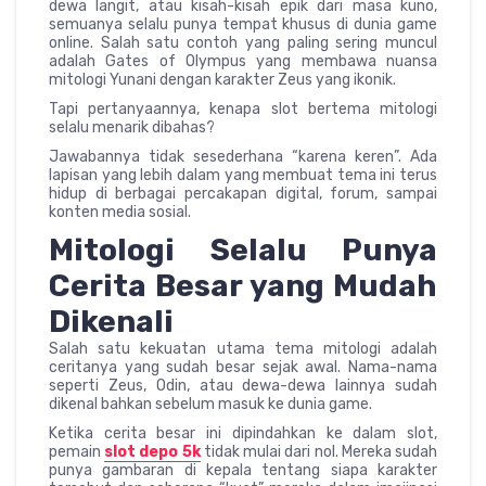
dewa langit, atau kisah-kisah epik dari masa kuno,
semuanya selalu punya tempat khusus di dunia game
online. Salah satu contoh yang paling sering muncul
adalah
Gates of Olympus
yang membawa nuansa
mitologi Yunani dengan karakter Zeus yang ikonik.
Tapi pertanyaannya, kenapa slot bertema mitologi
selalu menarik dibahas?
Jawabannya tidak sesederhana “karena keren”. Ada
lapisan yang lebih dalam yang membuat tema ini terus
hidup di berbagai percakapan digital, forum, sampai
konten media sosial.
Mitologi Selalu Punya
Cerita Besar yang Mudah
Dikenali
Salah satu kekuatan utama tema mitologi adalah
ceritanya yang sudah besar sejak awal. Nama-nama
seperti Zeus, Odin, atau dewa-dewa lainnya sudah
dikenal bahkan sebelum masuk ke dunia game.
Ketika cerita besar ini dipindahkan ke dalam slot,
pemain
slot depo 5k
tidak mulai dari nol. Mereka sudah
punya gambaran di kepala tentang siapa karakter