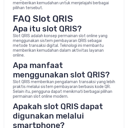
memberikan kemudahan untuk menjelajahi berbagai
pilihan tersebut.
FAQ Slot QRIS
Apa itu slot QRIS?
Slot QRIS adalah konsep permainan slot online yang
menggunakan sistem pembayaran QRIS sebagai
metode transaksi digital. Teknologi ini membantu
memberikan kemudahan dalam aktivitas layanan
online.
Apa manfaat
menggunakan slot QRIS?
Slot QRIS memberikan pengalaman transaksi yang lebih
praktis melalui sistem pembayaran berbasis kode QR.
Selain itu, pengguna dapat menikmati berbagai pilihan
permainan slot online modern.
Apakah slot QRIS dapat
digunakan melalui
smartphone?