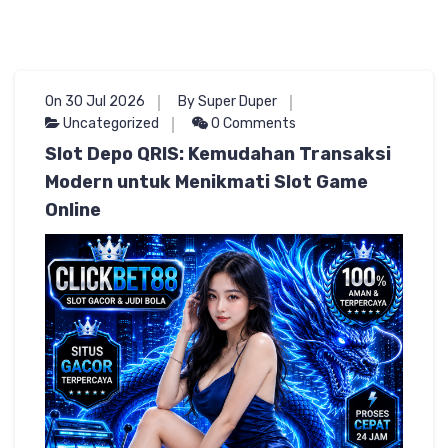
On 30 Jul 2026
By Super Duper
Uncategorized
0 Comments
Slot Depo QRIS: Kemudahan Transaksi
Modern untuk Menikmati Slot Game
Online