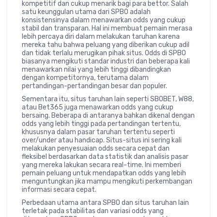
kompetitif dan cukup menarik bagi para bettor. Salah
satu keunggulan utama dari SPBO adalah
konsistensinya dalam menawarkan odds yang cukup
stabil dan transparan. Hal ini membuat pemain merasa
lebih percaya diri dalam melakukan taruhan karena
mereka tahu bahwa peluang yang diberikan cukup adil
dan tidak terlalu merugikan pihak situs. Odds di SPBO
biasanya mengikuti standar industri dan beberapa kali
menawarkan nilai yang lebih tinggi dibandingkan
dengan kompetitornya, terutama dalam
pertandingan-pertandingan besar dan populer.
Sementara itu, situs taruhan lain seperti SBOBET, W88,
atau Bet365 juga menawarkan odds yang cukup
bersaing. Beberapa di antaranya bahkan dikenal dengan
odds yang lebih tinggi pada pertandingan tertentu,
khususnya dalam pasar taruhan tertentu seperti
over/under atau handicap. Situs-situs ini sering kali
melakukan penyesuaian odds secara cepat dan
fleksibel berdasarkan data statistik dan analisis pasar
yang mereka lakukan secara real-time. Ini memberi
pemain peluang untuk mendapatkan odds yang lebih
menguntungkan jika mampu mengikuti perkembangan
informasi secara cepat.
Perbedaan utama antara SPBO dan situs taruhan lain
terletak pada stabilitas dan variasi odds yang