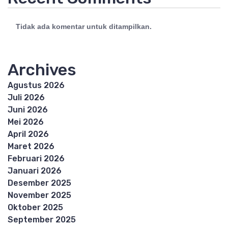
Tidak ada komentar untuk ditampilkan.
Archives
Agustus 2026
Juli 2026
Juni 2026
Mei 2026
April 2026
Maret 2026
Februari 2026
Januari 2026
Desember 2025
November 2025
Oktober 2025
September 2025