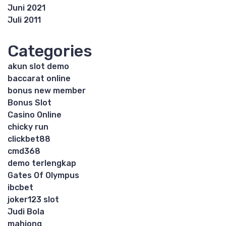
Juni 2021
Juli 2011
Categories
akun slot demo
baccarat online
bonus new member
Bonus Slot
Casino Online
chicky run
clickbet88
cmd368
demo terlengkap
Gates Of Olympus
ibcbet
joker123 slot
Judi Bola
mahjong