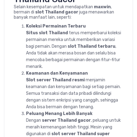
Selain kesempatan untuk mendapatkan
maxwin
,
bermain di
slot Thailand gacor
juga menawarkan
banyak manfaat lain, seperti:
Koleksi Permainan Terbaru
Situs slot Thailand
terus memperbarui koleksi
permainan mereka untuk memberikan variasi
bagi pemain. Dengan
slot Thailand terbaru
,
Anda tidak akan merasa bosan dan selalu bisa
mencoba berbagai permainan dengan fitur-fitur
menarik.
Keamanan dan Kenyamanan
Slot server Thailand resmi
menjamin
keamanan dan kenyamanan bagi setiap pemain.
Semua transaksi dan data pribadi dilindungi
dengan sistem enkripsi yang canggih, sehingga
Anda bisa bermain dengan tenang.
Peluang Menang Lebih Banyak
Dengan
server Thailand gacor
, peluang untuk
meraih kemenangan lebih tinggi. Mesin yang
digunakan di
slot server Thailand super