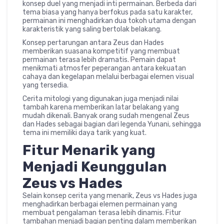
konsep duel yang menjadi inti permainan. Berbeda dari
tema biasa yang hanya berfokus pada satu karakter,
permainan ini menghadirkan dua tokoh utama dengan
karakteristik yang saling bertolak belakang.
Konsep pertarungan antara Zeus dan Hades
memberikan suasana kompetitif yang membuat
permainan terasa lebih dramatis. Pemain dapat
menikmati atmosfer peperangan antara kekuatan
cahaya dan kegelapan melalui berbagai elemen visual
yang tersedia.
Cerita mitologi yang digunakan juga menjadi nilai
tambah karena memberikan latar belakang yang
mudah dikenali. Banyak orang sudah mengenal Zeus
dan Hades sebagai bagian dari legenda Yunani, sehingga
tema ini memiliki daya tarik yang kuat.
Fitur Menarik yang
Menjadi Keunggulan
Zeus vs Hades
Selain konsep cerita yang menarik, Zeus vs Hades juga
menghadirkan berbagai elemen permainan yang
membuat pengalaman terasa lebih dinamis. Fitur
tambahan menjadi bagian penting dalam memberikan