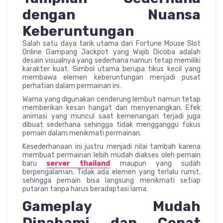
dengan Nuansa
Keberuntungan
Salah satu daya tarik utama dari Fortune Mouse Slot
Online Gampang Jackpot yang Wajib Dicoba adalah
desain visualnya yang sederhana namun tetap memiliki
karakter kuat. Simbol utama berupa tikus kecil yang
membawa elemen keberuntungan menjadi pusat
perhatian dalam permainan ini.
Warna yang digunakan cenderung lembut namun tetap
memberikan kesan hangat dan menyenangkan. Efek
animasi yang muncul saat kemenangan terjadi juga
dibuat sederhana sehingga tidak mengganggu fokus
pemain dalam menikmati permainan.
Kesederhanaan ini justru menjadi nilai tambah karena
membuat permainan lebih mudah diakses oleh pemain
baru
server thailand
maupun yang sudah
berpengalaman. Tidak ada elemen yang terlalu rumit,
sehingga pemain bisa langsung menikmati setiap
putaran tanpa harus beradaptasi lama.
Gameplay Mudah
Dipahami dan Cepat