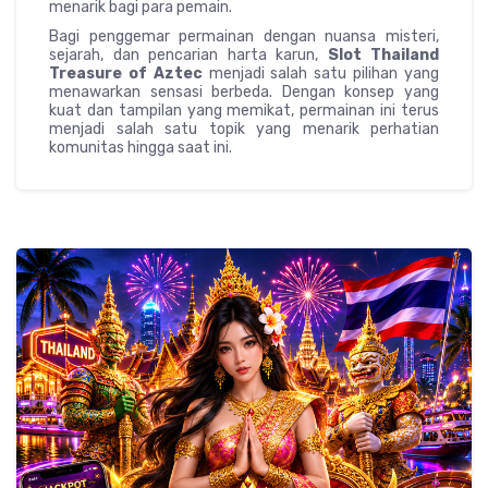
menarik bagi para pemain.
Bagi penggemar permainan dengan nuansa misteri,
sejarah, dan pencarian harta karun,
Slot Thailand
Treasure of Aztec
menjadi salah satu pilihan yang
menawarkan sensasi berbeda. Dengan konsep yang
kuat dan tampilan yang memikat, permainan ini terus
menjadi salah satu topik yang menarik perhatian
komunitas hingga saat ini.