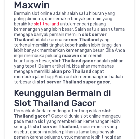
Maxwin
Bermain slot online adalah salah satu hiburan yang
paling diminati, dan semakin banyak pemain yang
beralih ke
slot thailand
untuk mencari peluang
kemenangan yang lebih besar. Salah satu alasan utama
mengapa banyak pemain memilih
slot server
Thailand
adalah karena
server Thailand
yang
terkenal memiliki tingkat keberhasilan lebih tinggi dan
lebih banyak memberikan kemenangan besar. Jika Anda
ingin membuka peluang
maxwin
dan meraih
keuntungan besar,
slot Thailand gacor
adalah pilihan
yang tepat. Dalam artikel ini, kita akan membahas
mengapa memiliki
akun pro Thailand
dapat
membuka jalan bagi Anda untuk memenangkan hadiah
terbesar di
slot server Thailand super gacor
.
Keunggulan Bermain di
Slot Thailand Gacor
Pernahkah Anda mendengar tentang istilah
slot
Thailand gacor
? Gacor di dunia slot online mengacu
pada mesin slot yang memberikan kemenangan lebih
sering. Di
slot server Thailand
, mesin-mesin yang
disebut gacor ini adalah pilihan utama bagi banyak
pemain karena peluang untuk menang lebih tinggi dan