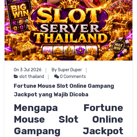
On 3 Jul 2026
By Super Duper
slot thailand
0 Comments
Fortune Mouse Slot Online Gampang
Jackpot yang Wajib Dicoba
Mengapa Fortune
Mouse Slot Online
Gampang Jackpot