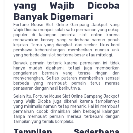
yang Wajib Dicoba
Banyak Digemari
Fortune Mouse Slot Online Gampang Jackpot yang
Wajib Dicoba menjadi salah satu permainan yang cukup
populer di kalangan pecinta slot online karena
menawarkan konsep yang sederhana namun penuh
kejutan. Tema yang diangkat dari seekor tikus kecil
pembawa keberuntungan memberikan nuansa unik
yang berbeda dari slot bertema besar atau mitologi.
Banyak pemain tertarik karena permainan ini tidak
hanya mudah dipahami, tetapi juga memberikan
pengalaman bermain yang terasa ringan dan
menyenangkan. Setiap putaran memberikan sensasi
berbeda yang membuat pemain terus merasa
penasaran dengan hasil berikutnya.
Selain itu, Fortune Mouse Slot Online Gampang Jackpot
yang Wajib Dicoba juga dikenal karena tampilannya
yang minimalis namun tetap menarik. Hal ini membuat
permainan cocok dimainkan oleh berbagai kalangan
tanpa membuat pemain merasa terbebani dengan
tampilan yang terlalu kompleks.
Tampilan Sederhana