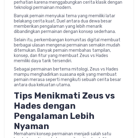
perhatian karena menggabungkan cerita klasik dengan
teknologi permainan modern.
Banyak pemain menyukai tema yang memiliki latar
belakang cerita kuat. Duel antara dua dewa besar
memberikan pengalaman yang lebih menarik
dibandingkan permainan dengan konsep sederhana.
Selain itu, perkembangan komunitas digital membuat
berbagai ulasan mengenai permainan semakin mudah
ditemukan. Banyak pemain membahas tampilan,
konsep, dan fitur yang membuat Zeus vs Hades
memiliki daya tarik tersendiri.
Sebagai permainan bertema mitologi, Zeus vs Hades
mampu menghadirkan suasana epik yang membuat
pemain merasa seperti mengikuti sebuah cerita besar
antara dua kekuatan utama.
Tips Menikmati Zeus vs
Hades dengan
Pengalaman Lebih
Nyaman
Memahami konsep permainan menjadi salah satu