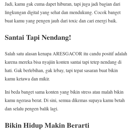
Jadi, kamu gak cuma dapet hiburan, tapi juga jadi bagian dari
lingkungan digital yang sehat dan mendukung. Cocok banget
buat kamu yang pengen jauh dari toxic dan cari energi baik.
Santai Tapi Nendang!
Salah satu alasan kenapa ARESGACOR itu candu positif adalah
karena mereka bisa nyajiin konten santai tapi tetep nendang di
hati. Gak berlebihan, gak lebay, tapi tepat sasaran buat bikin
kamu ketawa dan mikir.
Ini beda banget sama konten yang bikin stress atau malah bikin
kamu ngerasa berat. Di sini, semua dikemas supaya kamu betah
dan selalu pengen balik lagi.
Bikin Hidup Makin Berarti