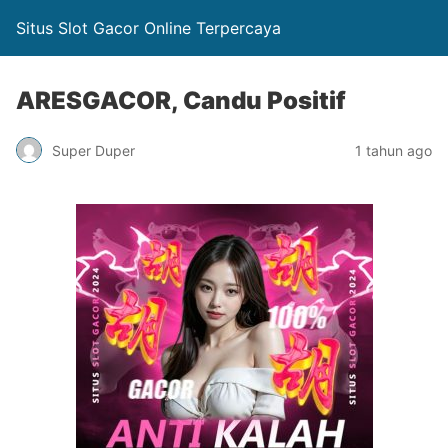
Situs Slot Gacor Online Terpercaya
ARESGACOR, Candu Positif
Super Duper
1 tahun ago