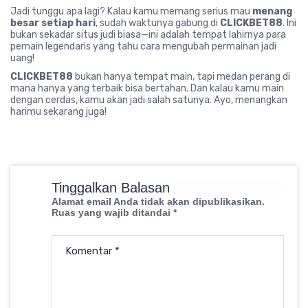
Jadi tunggu apa lagi? Kalau kamu memang serius mau
menang
besar setiap hari
, sudah waktunya gabung di
CLICKBET88
. Ini
bukan sekadar situs judi biasa—ini adalah tempat lahirnya para
pemain legendaris yang tahu cara mengubah permainan jadi
uang!
CLICKBET88
bukan hanya tempat main, tapi medan perang di
mana hanya yang terbaik bisa bertahan. Dan kalau kamu main
dengan cerdas, kamu akan jadi salah satunya. Ayo, menangkan
harimu sekarang juga!
Tinggalkan Balasan
Alamat email Anda tidak akan dipublikasikan.
Ruas yang wajib ditandai
*
Komentar
*