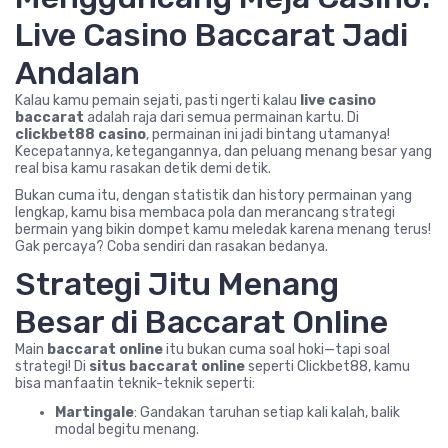
Live Casino Baccarat Jadi
Andalan
Kalau kamu pemain sejati, pasti ngerti kalau
live casino
baccarat
adalah raja dari semua permainan kartu. Di
clickbet88 casino
, permainan ini jadi bintang utamanya!
Kecepatannya, ketegangannya, dan peluang menang besar yang
real bisa kamu rasakan detik demi detik.
Bukan cuma itu, dengan statistik dan history permainan yang
lengkap, kamu bisa membaca pola dan merancang strategi
bermain yang bikin dompet kamu meledak karena menang terus!
Gak percaya? Coba sendiri dan rasakan bedanya.
Strategi Jitu Menang
Besar di Baccarat Online
Main
baccarat online
itu bukan cuma soal hoki—tapi soal
strategi! Di
situs baccarat online
seperti Clickbet88, kamu
bisa manfaatin teknik-teknik seperti:
Martingale
: Gandakan taruhan setiap kali kalah, balik
modal begitu menang.