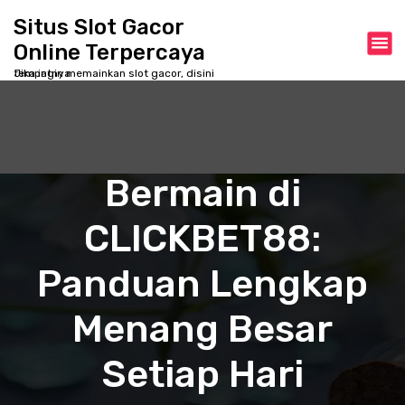
S
Situs Slot Gacor
k
Online Terpercaya
i
p
Jika ingin memainkan slot gacor, disini tempatnya
t
o
c
o
n
Bermain di
t
e
CLICKBET88:
n
t
Panduan Lengkap
Menang Besar
Setiap Hari