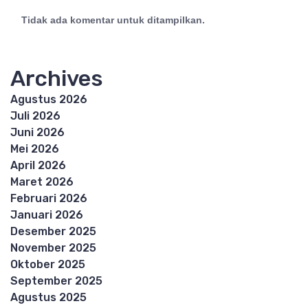
Tidak ada komentar untuk ditampilkan.
Archives
Agustus 2026
Juli 2026
Juni 2026
Mei 2026
April 2026
Maret 2026
Februari 2026
Januari 2026
Desember 2025
November 2025
Oktober 2025
September 2025
Agustus 2025