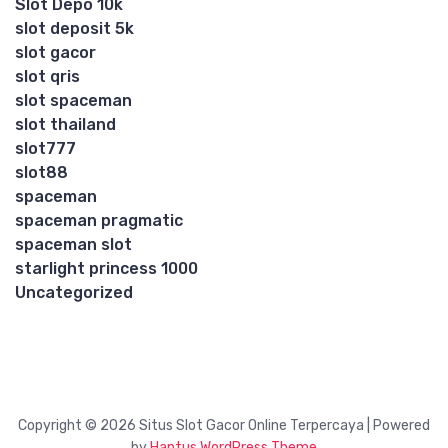
Slot Depo 10k
slot deposit 5k
slot gacor
slot qris
slot spaceman
slot thailand
slot777
slot88
spaceman
spaceman pragmatic
spaceman slot
starlight princess 1000
Uncategorized
Copyright © 2026 Situs Slot Gacor Online Terpercaya | Powered
by
Hantus WordPress Theme