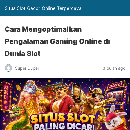
Situs Slot Gacor Online Terpercaya
Cara Mengoptimalkan
Pengalaman Gaming Online di
Dunia Slot
Super Duper
3 bulan ago