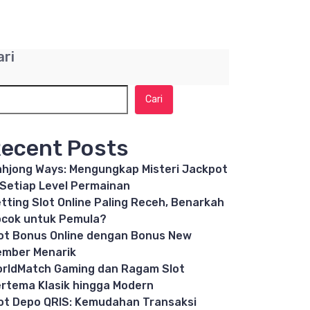
ari
Cari
ecent Posts
hjong Ways: Mengungkap Misteri Jackpot
 Setiap Level Permainan
tting Slot Online Paling Receh, Benarkah
cok untuk Pemula?
ot Bonus Online dengan Bonus New
mber Menarik
rldMatch Gaming dan Ragam Slot
rtema Klasik hingga Modern
ot Depo QRIS: Kemudahan Transaksi