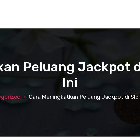
an Peluang Jackpot di
Ini
gorized
Cara Meningkatkan Peluang Jackpot di Slot 