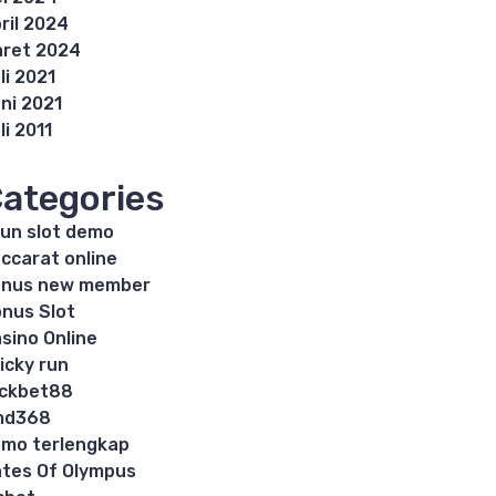
ril 2024
ret 2024
li 2021
ni 2021
li 2011
ategories
un slot demo
ccarat online
onus new member
nus Slot
sino Online
icky run
ickbet88
md368
mo terlengkap
tes Of Olympus