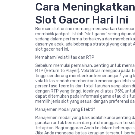
Cara Meningkatkan
Slot Gacor Hari Ini
Bermain slot online memang menawarkan keseruan
membidik jackpot. Istilah “slot gacor” sering digun
sedang dalam performa terbaiknya dan memberikan 
dasarnya acak, ada beberapa strategi yang dapat 
slot gacor hari ini.
Memahami Volatilitas dan RTP
Sebelum memulai permainan, penting untuk memaham
RTP (Return to Player).
Volatilitas mengacu pada ti
1
tinggi cenderung memberikan kemenangan
yang le
volatilitas rendah memberikan kemenangan lebih seri
persentase teoretis dari total taruhan yang akan d
dengan RTP yang tinggi, idealnya di atas 95%, untuk
dapat ditemukan pada informasi game atau di situ
memilih jenis slot yang sesuai dengan preferensi d
Manajemen Modal yang Efektif
Manajemen modal yang baik adalah kunci penting d
gunakan untuk bermain dan patuhi anggaran terseb
tetapkan. Bagi anggaran Anda ke dalam beberapa se
Jika Anda mencapai batas kerugian tersebut, berhent