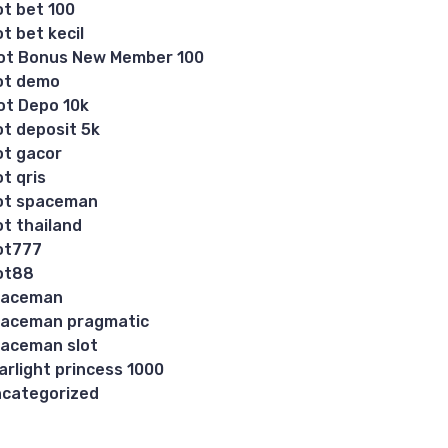
ot bet 100
ot bet kecil
ot Bonus New Member 100
ot demo
ot Depo 10k
ot deposit 5k
ot gacor
ot qris
ot spaceman
ot thailand
ot777
ot88
paceman
aceman pragmatic
aceman slot
arlight princess 1000
categorized