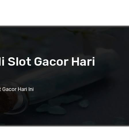
 Slot Gacor Hari
Gacor Hari Ini