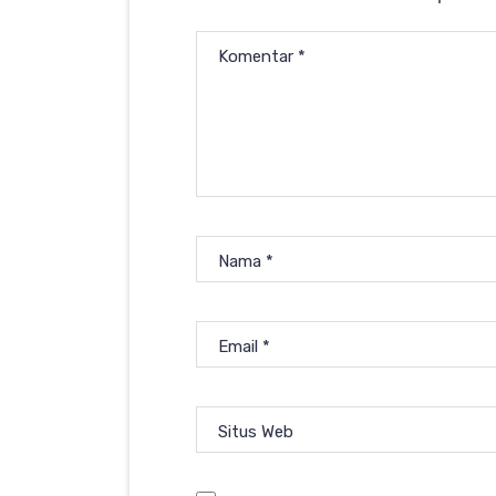
Komentar
*
Nama
*
Email
*
Situs Web