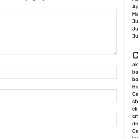
Ap
Ma
Ju
Ju
Ju
C
ak
ba
b
Bo
Ca
ch
cl
c
de
Ga