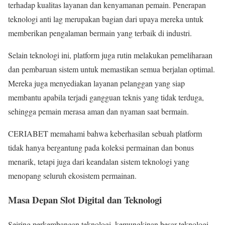
terhadap kualitas layanan dan kenyamanan pemain. Penerapan
teknologi anti lag merupakan bagian dari upaya mereka untuk
memberikan pengalaman bermain yang terbaik di industri.
Selain teknologi ini, platform juga rutin melakukan pemeliharaan
dan pembaruan sistem untuk memastikan semua berjalan optimal.
Mereka juga menyediakan layanan pelanggan yang siap
membantu apabila terjadi gangguan teknis yang tidak terduga,
sehingga pemain merasa aman dan nyaman saat bermain.
CERIABET memahami bahwa keberhasilan sebuah platform
tidak hanya bergantung pada koleksi permainan dan bonus
menarik, tetapi juga dari keandalan sistem teknologi yang
menopang seluruh ekosistem permainan.
Masa Depan Slot Digital dan Teknologi
Seiring perkembangan teknologi, kemungkinan besar teknologi