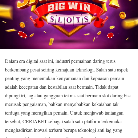
Dalam era digital saat ini, industri permainan daring terus
berkembang pesat seiring kemajuan teknologi. Salah satu aspek
penting yang menentukan kenyamanan dan kepuasan pemain
adalah kecepatan dan kestabilan saat bermain. Tidak dapat
dipungkiri, lag atau gangguan teknis saat bermain slot daring bisa
merusak pengalaman, bahkan menyebabkan kekalahan tak
terduga yang merugikan pemain. Untuk menjawab tantangan
tersebut, CERIABET sebagai salah satu platform terkemuka
menghadirkan inovasi terbaru berupa teknologi anti lag yang