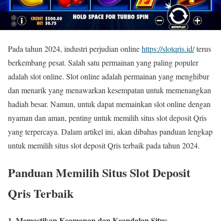
Pada tahun 2024, industri perjudian online
https://slotqris.id/
terus
berkembang pesat. Salah satu permainan yang paling populer
adalah slot online. Slot online adalah permainan yang menghibur
dan menarik yang menawarkan kesempatan untuk memenangkan
hadiah besar. Namun, untuk dapat memainkan slot online dengan
nyaman dan aman, penting untuk memilih situs slot deposit Qris
yang terpercaya. Dalam artikel ini, akan dibahas panduan lengkap
untuk memilih situs slot deposit Qris terbaik pada tahun 2024.
Panduan Memilih Situs Slot Deposit
Qris Terbaik
1. Memastikan Keamanan dan Keandalan Situs