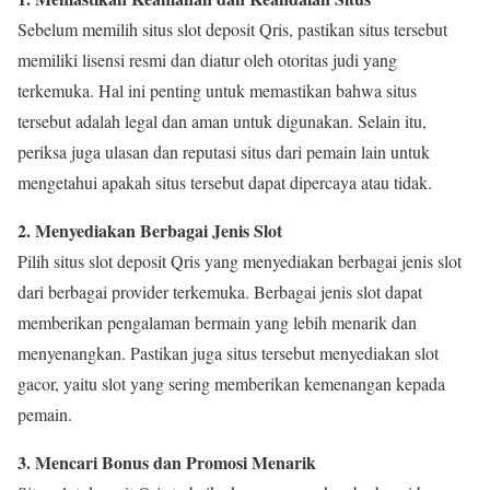
Sebelum memilih situs slot deposit Qris, pastikan situs tersebut
memiliki lisensi resmi dan diatur oleh otoritas judi yang
terkemuka. Hal ini penting untuk memastikan bahwa situs
tersebut adalah legal dan aman untuk digunakan. Selain itu,
periksa juga ulasan dan reputasi situs dari pemain lain untuk
mengetahui apakah situs tersebut dapat dipercaya atau tidak.
2. Menyediakan Berbagai Jenis Slot
Pilih situs slot deposit Qris yang menyediakan berbagai jenis slot
dari berbagai provider terkemuka. Berbagai jenis slot dapat
memberikan pengalaman bermain yang lebih menarik dan
menyenangkan. Pastikan juga situs tersebut menyediakan slot
gacor, yaitu slot yang sering memberikan kemenangan kepada
pemain.
3. Mencari Bonus dan Promosi Menarik