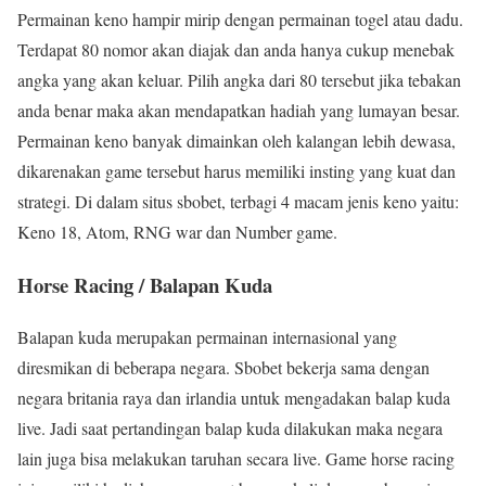
Permainan keno hampir mirip dengan permainan togel atau dadu.
Terdapat 80 nomor akan diajak dan anda hanya cukup menebak
angka yang akan keluar. Pilih angka dari 80 tersebut jika tebakan
anda benar maka akan mendapatkan hadiah yang lumayan besar.
Permainan keno banyak dimainkan oleh kalangan lebih dewasa,
dikarenakan game tersebut harus memiliki insting yang kuat dan
strategi. Di dalam situs sbobet, terbagi 4 macam jenis keno yaitu:
Keno 18, Atom, RNG war dan Number game.
Horse Racing / Balapan Kuda
Balapan kuda merupakan permainan internasional yang
diresmikan di beberapa negara. Sbobet bekerja sama dengan
negara britania raya dan irlandia untuk mengadakan balap kuda
live. Jadi saat pertandingan balap kuda dilakukan maka negara
lain juga bisa melakukan taruhan secara live. Game horse racing