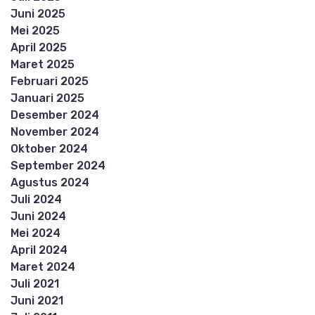
Juni 2025
Mei 2025
April 2025
Maret 2025
Februari 2025
Januari 2025
Desember 2024
November 2024
Oktober 2024
September 2024
Agustus 2024
Juli 2024
Juni 2024
Mei 2024
April 2024
Maret 2024
Juli 2021
Juni 2021