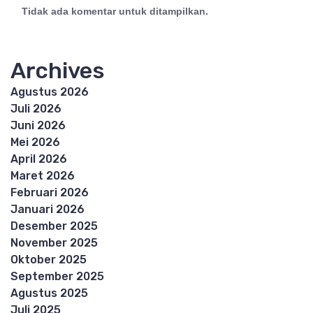
Tidak ada komentar untuk ditampilkan.
Archives
Agustus 2026
Juli 2026
Juni 2026
Mei 2026
April 2026
Maret 2026
Februari 2026
Januari 2026
Desember 2025
November 2025
Oktober 2025
September 2025
Agustus 2025
Juli 2025