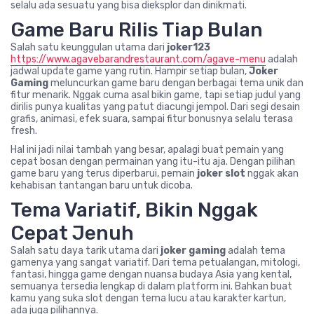
selalu ada sesuatu yang bisa dieksplor dan dinikmati.
Game Baru Rilis Tiap Bulan
Salah satu keunggulan utama dari
joker123
https://www.agavebarandrestaurant.com/agave-menu
adalah
jadwal update game yang rutin. Hampir setiap bulan,
Joker
Gaming
meluncurkan game baru dengan berbagai tema unik dan
fitur menarik. Nggak cuma asal bikin game, tapi setiap judul yang
dirilis punya kualitas yang patut diacungi jempol. Dari segi desain
grafis, animasi, efek suara, sampai fitur bonusnya selalu terasa
fresh.
Hal ini jadi nilai tambah yang besar, apalagi buat pemain yang
cepat bosan dengan permainan yang itu-itu aja. Dengan pilihan
game baru yang terus diperbarui, pemain
joker slot
nggak akan
kehabisan tantangan baru untuk dicoba.
Tema Variatif, Bikin Nggak
Cepat Jenuh
Salah satu daya tarik utama dari
joker gaming
adalah tema
gamenya yang sangat variatif. Dari tema petualangan, mitologi,
fantasi, hingga game dengan nuansa budaya Asia yang kental,
semuanya tersedia lengkap di dalam platform ini. Bahkan buat
kamu yang suka slot dengan tema lucu atau karakter kartun,
ada juga pilihannya.