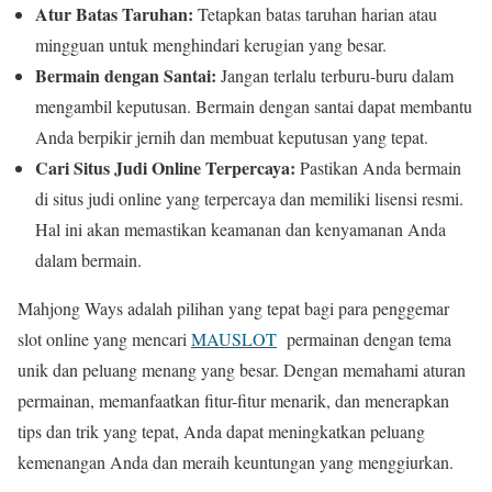
Atur Batas Taruhan:
Tetapkan batas taruhan harian atau
mingguan untuk menghindari kerugian yang besar.
Bermain dengan Santai:
Jangan terlalu terburu-buru dalam
mengambil keputusan. Bermain dengan santai dapat membantu
Anda berpikir jernih dan membuat keputusan yang tepat.
Cari Situs Judi Online Terpercaya:
Pastikan Anda bermain
di situs judi online yang terpercaya dan memiliki lisensi resmi.
Hal ini akan memastikan keamanan dan kenyamanan Anda
dalam bermain.
Mahjong Ways adalah pilihan yang tepat bagi para penggemar
slot online yang mencari
MAUSLOT
permainan dengan tema
unik dan peluang menang yang besar. Dengan memahami aturan
permainan, memanfaatkan fitur-fitur menarik, dan menerapkan
tips dan trik yang tepat, Anda dapat meningkatkan peluang
kemenangan Anda dan meraih keuntungan yang menggiurkan.