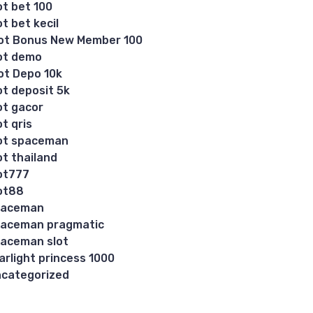
ot bet 100
ot bet kecil
ot Bonus New Member 100
ot demo
ot Depo 10k
ot deposit 5k
ot gacor
ot qris
ot spaceman
ot thailand
ot777
ot88
paceman
aceman pragmatic
aceman slot
arlight princess 1000
categorized