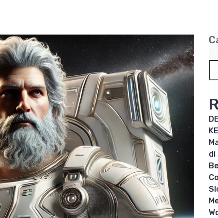
C
R
DE
K
Ma
di
Be
Co
Sl
Me
Wo