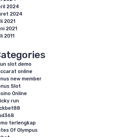
ril 2024
ret 2024
li 2021
ni 2021
li 2011
ategories
un slot demo
ccarat online
onus new member
nus Slot
sino Online
icky run
ickbet88
md368
mo terlengkap
tes Of Olympus