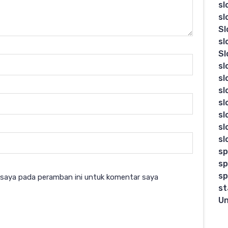
sl
sl
Sl
sl
Sl
sl
sl
sl
sl
sl
sl
sl
s
sp
sp
 saya pada peramban ini untuk komentar saya
st
Un