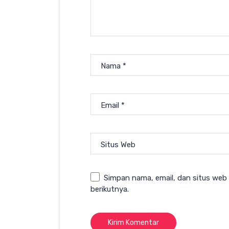
Nama
*
Email
*
Situs Web
Simpan nama, email, dan situs web
berikutnya.