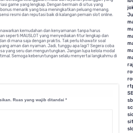
ib
riasi game yang lengkap. Dengan bermain di situs yang
jo
n bonus menarik yang bisa meningkatkan peluang menang.
Ju
isensi resmi dan reputasi baik di kalangan pemain slot online.
m
ma
menawarkan kemudahan dan kenyamanan tanpa harus
n seperti MAUSLOT yang menyediakan fitur lengkap dan
ma
an di mana saja dengan praktis. Tak perlu khawatir soal
ma
 yang aman dan nyaman. Jadi, tunggu apa lagi? Segera coba
ma
asa yang seru dan menguntungkan. Jangan lupa kelola modal
ptimal. Semoga keberuntungan selalu menyertai langkahmu di
m
ra
ro
ro
rt
S
sikan.
Ruas yang wajib ditandai
*
s
sc
si
si
sl