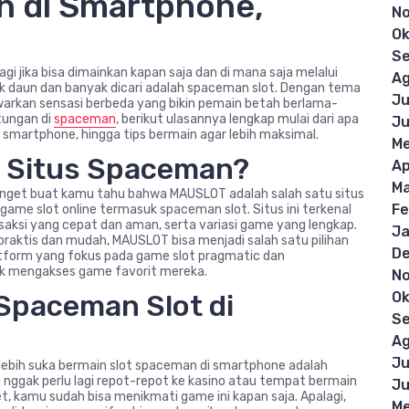
n di Smartphone,
N
Ok
S
gi jika bisa dimainkan kapan saja dan di mana saja melalui
Ag
k daun dan banyak dicari adalah spaceman slot. Dengan tema
Ju
warkan sensasi berbeda yang bikin pemain betah berlama-
tungan di
spaceman
, berikut ulasannya lengkap mulai dari apa
Ju
smartphone, hingga tips bermain agar lebih maksimal.
Me
 Situs Spaceman?
Ap
Ma
get buat kamu tahu bahwa MAUSLOT adalah salah satu situs
Fe
me slot online termasuk spaceman slot. Situs ini terkenal
aksi yang cepat dan aman, serta variasi game yang lengkap.
Ja
raktis dan mudah, MAUSLOT bisa menjadi salah satu pilihan
D
platform yang fokus pada game slot pragmatic dan
k mengakses game favorit mereka.
N
Spaceman Slot di
Ok
S
Ag
Ju
ebih suka bermain slot spaceman di smartphone adalah
 nggak perlu lagi repot-repot ke kasino atau tempat bermain
Ju
t, kamu sudah bisa menikmati game ini kapan saja. Apalagi,
Me