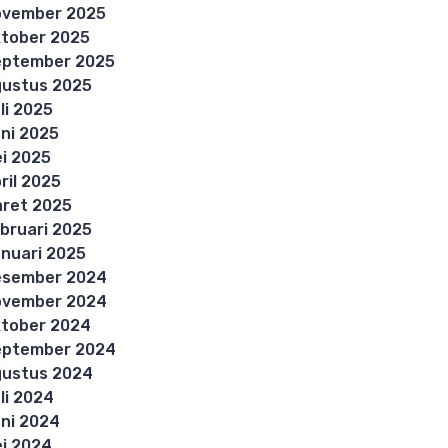
ovember 2025
tober 2025
eptember 2025
ustus 2025
li 2025
ni 2025
i 2025
ril 2025
ret 2025
bruari 2025
nuari 2025
esember 2024
ovember 2024
tober 2024
eptember 2024
ustus 2024
li 2024
ni 2024
i 2024