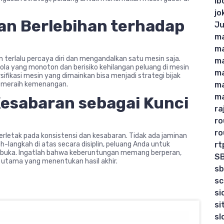
ib
jo
aan Berlebihan terhadap
Ju
m
ma
n terlalu percaya diri dan mengandalkan satu mesin saja.
ma
 pola yang monoton dan berisiko kehilangan peluang di mesin
ma
fikasi mesin yang dimainkan bisa menjadi strategi bijak
g meraih kemenangan.
ma
m
Kesabaran sebagai Kunci
ra
ro
ro
terletak pada konsistensi dan kesabaran. Tidak ada jaminan
langkah di atas secara disiplin, peluang Anda untuk
rt
buka. Ingatlah bahwa keberuntungan memang berperan,
S
 utama yang menentukan hasil akhir.
s
sc
si
si
sl