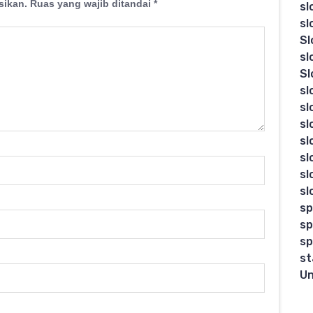
sikan.
Ruas yang wajib ditandai
*
sl
sl
Sl
sl
Sl
sl
sl
sl
sl
sl
sl
sl
s
sp
sp
st
Un