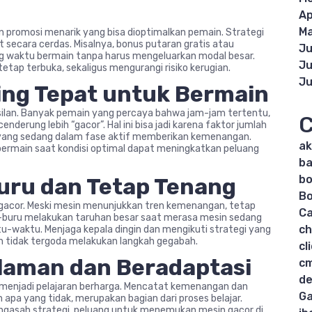
Ap
Ma
n promosi menarik yang bisa dioptimalkan pemain. Strategi
 secara cerdas. Misalnya, bonus putaran gratis atau
Ju
 waktu bermain tanpa harus mengeluarkan modal besar.
Ju
tap terbuka, sekaligus mengurangi risiko kerugian.
Ju
ling Tepat untuk Bermain
ilan. Banyak pemain yang percaya bahwa jam-jam tertentu,
C
enderung lebih “gacor”. Hal ini bisa jadi karena faktor jumlah
 yang sedang dalam fase aktif memberikan kemenangan.
ak
ermain saat kondisi optimal dapat meningkatkan peluang
ba
b
uru dan Tetap Tenang
Bo
 gacor. Meski mesin menunjukkan tren kemenangan, tetap
Ca
ru-buru melakukan taruhan besar saat merasa mesin sedang
ch
tu-waktu. Menjaga kepala dingin dan mengikuti strategi yang
 tidak tergoda melakukan langkah gegabah.
cl
alaman dan Beradaptasi
c
de
 menjadi pelajaran berharga. Mencatat kemenangan dan
Ga
 apa yang tidak, merupakan bagian dari proses belajar.
ngasah strategi, peluang untuk menemukan mesin gacor di