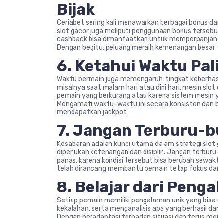
Bijak
Ceriabet sering kali menawarkan berbagai bonus da
slot gacor juga meliputi penggunaan bonus tersebut
cashback bisa dimanfaatkan untuk memperpanjang
Dengan begitu, peluang meraih kemenangan besar te
6. Ketahui Waktu Pa
Waktu bermain juga memengaruhi tingkat keberhas
misalnya saat malam hari atau dini hari, mesin slot c
pemain yang berkurang atau karena sistem mesin
Mengamati waktu-waktu ini secara konsisten dan b
mendapatkan jackpot.
7. Jangan Terburu-b
Kesabaran adalah kunci utama dalam strategi slot
diperlukan ketenangan dan disiplin. Jangan terbu
panas, karena kondisi tersebut bisa berubah sewak
telah dirancang membantu pemain tetap fokus dan
8. Belajar dari Peng
Setiap pemain memiliki pengalaman unik yang bisa
kekalahan, serta menganalisis apa yang berhasil dan
Dengan beradaptasi terhadap situasi dan terus me