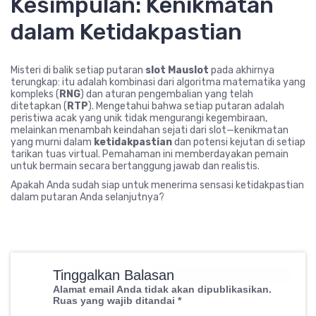
Kesimpulan: Kenikmatan
dalam Ketidakpastian
Misteri di balik setiap putaran
slot Mauslot
pada akhirnya
terungkap: itu adalah kombinasi dari algoritma matematika yang
kompleks (
RNG
) dan aturan pengembalian yang telah
ditetapkan (
RTP
). Mengetahui bahwa setiap putaran adalah
peristiwa acak yang unik tidak mengurangi kegembiraan,
melainkan menambah keindahan sejati dari slot—kenikmatan
yang murni dalam
ketidakpastian
dan potensi kejutan di setiap
tarikan tuas virtual. Pemahaman ini memberdayakan pemain
untuk bermain secara bertanggung jawab dan realistis.
Apakah Anda sudah siap untuk menerima sensasi ketidakpastian
dalam putaran Anda selanjutnya?
Tinggalkan Balasan
Alamat email Anda tidak akan dipublikasikan.
Ruas yang wajib ditandai
*