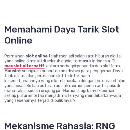
Memahami Daya Tarik Slot
Online
Permainan
slot online
telah menjadi salah satu hiburan digital
yang paling diminati di seluruh dunia, termasuk Indonesia. Di
mauslot alternatif
antara berbagai penyedia dan platform,
Mauslot
seringkali muncul dalam diskusi para penggemar. Daya
tarik utama dari permainan slot terletak pada
kesederhanaannya yang dikombinasikan dengan potensi imbalan
yang besar. Setiap putaran adalah momen penuh antisipasi, di
mana takdir seolah di ujung jari. Namun, bagi banyak pemain,
setiap putaran tetap menjadi misteri yang mendebarkan—apa
yang sebenarnya terjadi di balik layar?
Mekanisme Rahasia: RNG