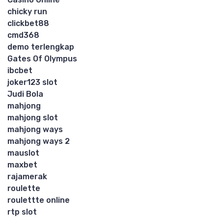
chicky run
clickbet88
cmd368
demo terlengkap
Gates Of Olympus
ibcbet
joker123 slot
Judi Bola
mahjong
mahjong slot
mahjong ways
mahjong ways 2
mauslot
maxbet
rajamerak
roulette
roulettte online
rtp slot