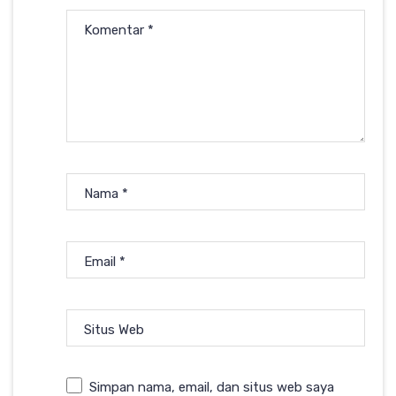
Komentar
*
Nama
*
Email
*
Situs Web
Simpan nama, email, dan situs web saya