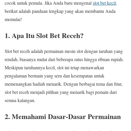
cocok untuk pemula. Jika Anda baru mengenal
slot bet kecil
,
berikut adalah panduan lengkap yang akan membantu Anda
memulai!
1.
Apa Itu Slot Bet Receh?
Slot bet receh adalah permainan mesin slot dengan taruhan yang
rendah, biasanya mulai dari beberapa ratus hingga ribuan rupiah.
Meskipun taruhannya kecil, slot ini tetap menawarkan
pengalaman bermain yang seru dan kesempatan untuk
memenangkan hadiah menarik. Dengan berbagai tema dan fitur,
slot bet receh menjadi pilihan yang menarik bagi pemain dari
semua kalangan.
2.
Memahami Dasar-Dasar Permainan