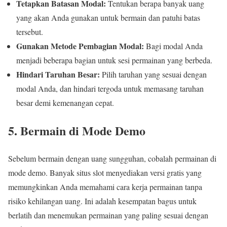
Tetapkan Batasan Modal:
Tentukan berapa banyak uang
yang akan Anda gunakan untuk bermain dan patuhi batas
tersebut.
Gunakan Metode Pembagian Modal:
Bagi modal Anda
menjadi beberapa bagian untuk sesi permainan yang berbeda.
Hindari Taruhan Besar:
Pilih taruhan yang sesuai dengan
modal Anda, dan hindari tergoda untuk memasang taruhan
besar demi kemenangan cepat.
5.
Bermain di Mode Demo
Sebelum bermain dengan uang sungguhan, cobalah permainan di
mode demo. Banyak situs slot menyediakan versi gratis yang
memungkinkan Anda memahami cara kerja permainan tanpa
risiko kehilangan uang. Ini adalah kesempatan bagus untuk
berlatih dan menemukan permainan yang paling sesuai dengan