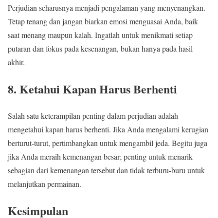
Perjudian seharusnya menjadi pengalaman yang menyenangkan.
Tetap tenang dan jangan biarkan emosi menguasai Anda, baik
saat menang maupun kalah. Ingatlah untuk menikmati setiap
putaran dan fokus pada kesenangan, bukan hanya pada hasil
akhir.
8.
Ketahui Kapan Harus Berhenti
Salah satu keterampilan penting dalam perjudian adalah
mengetahui kapan harus berhenti. Jika Anda mengalami kerugian
berturut-turut, pertimbangkan untuk mengambil jeda. Begitu juga
jika Anda meraih kemenangan besar; penting untuk menarik
sebagian dari kemenangan tersebut dan tidak terburu-buru untuk
melanjutkan permainan.
Kesimpulan