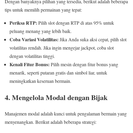
Dengan banyaknya pilihan yang tersedia, berikut adalah beberapa
tips untuk memilih permainan yang tepat:
Periksa RTP:
Pilih slot dengan RTP di atas 95% untuk
peluang menang yang lebih baik.
Coba Variasi Volatilitas:
Jika Anda suka aksi cepat, pilih slot
volatilitas rendah. Jika ingin mengejar jackpot, coba slot
dengan volatilitas tinggi.
Kenali Fitur Bonus:
Pilih mesin dengan fitur bonus yang
menarik, seperti putaran gratis dan simbol liar, untuk
meningkatkan keseruan bermain.
4.
Mengelola Modal dengan Bijak
Manajemen modal adalah kunci untuk pengalaman bermain yang
menyenangkan. Berikut adalah beberapa strategi: