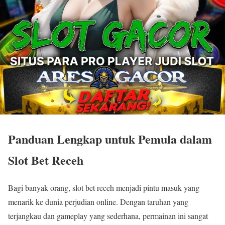
Panduan Lengkap untuk Pemula dalam
Slot Bet Receh
Bagi banyak orang, slot bet receh menjadi pintu masuk yang
menarik ke dunia perjudian online. Dengan taruhan yang
terjangkau dan gameplay yang sederhana, permainan ini sangat