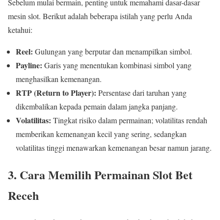
Sebelum mulai bermain, penting untuk memahami dasar-dasar
mesin slot. Berikut adalah beberapa istilah yang perlu Anda
ketahui:
Reel:
Gulungan yang berputar dan menampilkan simbol.
Payline:
Garis yang menentukan kombinasi simbol yang
menghasilkan kemenangan.
RTP (Return to Player):
Persentase dari taruhan yang
dikembalikan kepada pemain dalam jangka panjang.
Volatilitas:
Tingkat risiko dalam permainan; volatilitas rendah
memberikan kemenangan kecil yang sering, sedangkan
volatilitas tinggi menawarkan kemenangan besar namun jarang.
3.
Cara Memilih Permainan Slot Bet
Receh