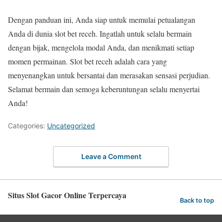
Dengan panduan ini, Anda siap untuk memulai petualangan
Anda di dunia slot bet receh. Ingatlah untuk selalu bermain
dengan bijak, mengelola modal Anda, dan menikmati setiap
momen permainan. Slot bet receh adalah cara yang
menyenangkan untuk bersantai dan merasakan sensasi perjudian.
Selamat bermain dan semoga keberuntungan selalu menyertai
Anda!
Categories:
Uncategorized
Leave a Comment
Situs Slot Gacor Online Terpercaya
Back to top