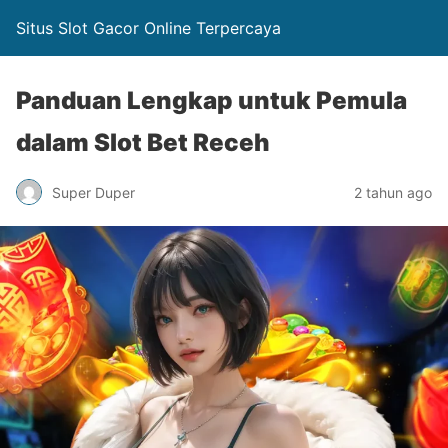
Situs Slot Gacor Online Terpercaya
Panduan Lengkap untuk Pemula
dalam Slot Bet Receh
Super Duper
2 tahun ago