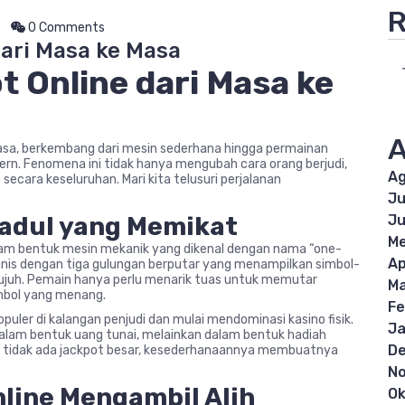
R
0 Comments
ari Masa ke Masa
 Online dari Masa ke
A
biasa, berkembang dari mesin sederhana hingga permainan
rn. Fenomena ini tidak hanya mengubah cara orang berjudi,
Ag
ecara keseluruhan. Mari kita telusuri perjalanan
Ju
Ju
Jadul yang Memikat
Me
alam bentuk mesin mekanik yang dikenal dengan nama “one-
Ap
nis dengan tiga gulungan berputar yang menampilkan simbol-
 tujuh. Pemain hanya perlu menarik tuas untuk memutar
Ma
mbol yang menang.
Fe
puler di kalangan penjudi dan mulai mendominasi kasino fisik.
Ja
alam bentuk uang tunai, melainkan dalam bentuk hadiah
D
un tidak ada jackpot besar, kesederhanaannya membuatnya
N
Online Mengambil Alih
Ok