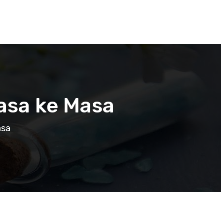
asa ke Masa
asa