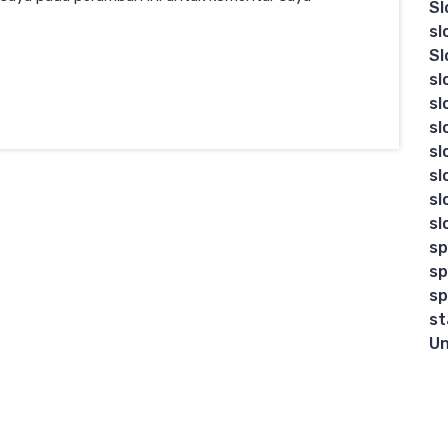
Sl
sl
Sl
sl
sl
sl
sl
sl
sl
sl
s
sp
sp
st
Un