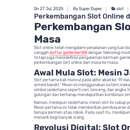
On 27 Jul, 2025
By Super Duper
slot
Perkembangan Slot Online d
Perkembangan Slot
Masa
Slot online telah mengalami perjalanan yang luar 
canggih
daftar goldenbet88
dengan teknologi mode
tetapi juga meredefinisi pengalaman bermain game s
perkembangan slot online dari masa ke masa.
Awal Mula Slot: Mesin 
Slot pertama kali muncul pada akhir abad ke-19 d
armed bandit.” Mesin ini menggunakan sistem meka
simbol sederhana seperti ceri, lonceng, dan angka
gulungan dan berharap mendapatkan kombinasi si
Namun, meskipun sederhana, mesin slot ini cukup po
Mesin pertama ini tidak memberikan pembayaran d
berupa permen atau rokok. Pada saat itu, meskip
menarik bagi banyak orang.
Revolusi Digital: Slot 