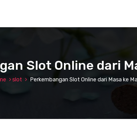
an Slot Online dari M
me
slot
Perkembangan Slot Online dari Masa ke M