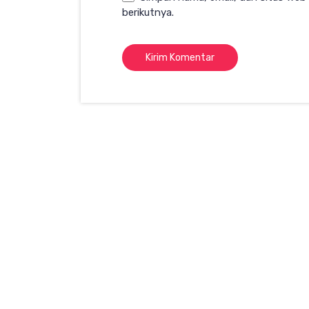
berikutnya.