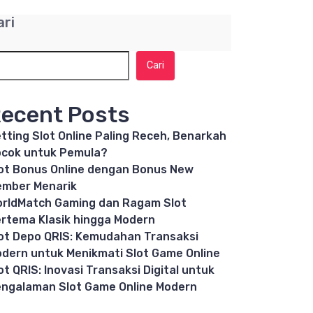
ari
Cari
ecent Posts
tting Slot Online Paling Receh, Benarkah
cok untuk Pemula?
ot Bonus Online dengan Bonus New
mber Menarik
rldMatch Gaming dan Ragam Slot
rtema Klasik hingga Modern
ot Depo QRIS: Kemudahan Transaksi
dern untuk Menikmati Slot Game Online
ot QRIS: Inovasi Transaksi Digital untuk
ngalaman Slot Game Online Modern