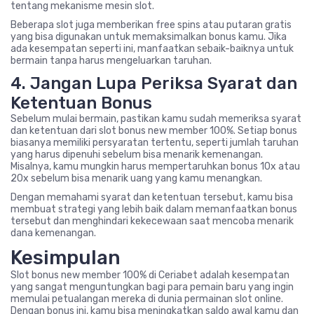
tentang mekanisme mesin slot.
Beberapa slot juga memberikan free spins atau putaran gratis
yang bisa digunakan untuk memaksimalkan bonus kamu. Jika
ada kesempatan seperti ini, manfaatkan sebaik-baiknya untuk
bermain tanpa harus mengeluarkan taruhan.
4. Jangan Lupa Periksa Syarat dan
Ketentuan Bonus
Sebelum mulai bermain, pastikan kamu sudah memeriksa syarat
dan ketentuan dari slot bonus new member 100%. Setiap bonus
biasanya memiliki persyaratan tertentu, seperti jumlah taruhan
yang harus dipenuhi sebelum bisa menarik kemenangan.
Misalnya, kamu mungkin harus mempertaruhkan bonus 10x atau
20x sebelum bisa menarik uang yang kamu menangkan.
Dengan memahami syarat dan ketentuan tersebut, kamu bisa
membuat strategi yang lebih baik dalam memanfaatkan bonus
tersebut dan menghindari kekecewaan saat mencoba menarik
dana kemenangan.
Kesimpulan
Slot bonus new member 100% di Ceriabet adalah kesempatan
yang sangat menguntungkan bagi para pemain baru yang ingin
memulai petualangan mereka di dunia permainan slot online.
Dengan bonus ini, kamu bisa meningkatkan saldo awal kamu dan