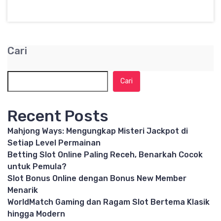
Cari
Cari
Recent Posts
Mahjong Ways: Mengungkap Misteri Jackpot di
Setiap Level Permainan
Betting Slot Online Paling Receh, Benarkah Cocok
untuk Pemula?
Slot Bonus Online dengan Bonus New Member
Menarik
WorldMatch Gaming dan Ragam Slot Bertema Klasik
hingga Modern