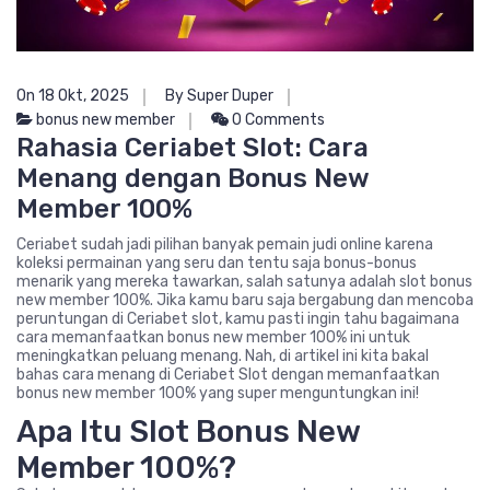
On 18 Okt, 2025
By Super Duper
bonus new member
0 Comments
Rahasia Ceriabet Slot: Cara
Menang dengan Bonus New
Member 100%
Ceriabet sudah jadi pilihan banyak pemain judi online karena
koleksi permainan yang seru dan tentu saja bonus-bonus
menarik yang mereka tawarkan, salah satunya adalah slot bonus
new member 100%. Jika kamu baru saja bergabung dan mencoba
peruntungan di Ceriabet slot, kamu pasti ingin tahu bagaimana
cara memanfaatkan bonus new member 100% ini untuk
meningkatkan peluang menang. Nah, di artikel ini kita bakal
bahas cara menang di Ceriabet Slot dengan memanfaatkan
bonus new member 100% yang super menguntungkan ini!
Apa Itu Slot Bonus New
Member 100%?