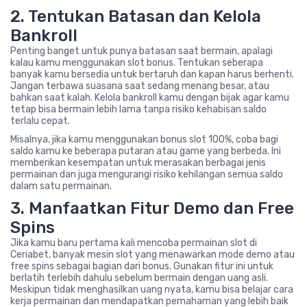
2. Tentukan Batasan dan Kelola
Bankroll
Penting banget untuk punya batasan saat bermain, apalagi
kalau kamu menggunakan slot bonus. Tentukan seberapa
banyak kamu bersedia untuk bertaruh dan kapan harus berhenti.
Jangan terbawa suasana saat sedang menang besar, atau
bahkan saat kalah. Kelola bankroll kamu dengan bijak agar kamu
tetap bisa bermain lebih lama tanpa risiko kehabisan saldo
terlalu cepat.
Misalnya, jika kamu menggunakan bonus slot 100%, coba bagi
saldo kamu ke beberapa putaran atau game yang berbeda. Ini
memberikan kesempatan untuk merasakan berbagai jenis
permainan dan juga mengurangi risiko kehilangan semua saldo
dalam satu permainan.
3. Manfaatkan Fitur Demo dan Free
Spins
Jika kamu baru pertama kali mencoba permainan slot di
Ceriabet, banyak mesin slot yang menawarkan mode demo atau
free spins sebagai bagian dari bonus. Gunakan fitur ini untuk
berlatih terlebih dahulu sebelum bermain dengan uang asli.
Meskipun tidak menghasilkan uang nyata, kamu bisa belajar cara
kerja permainan dan mendapatkan pemahaman yang lebih baik