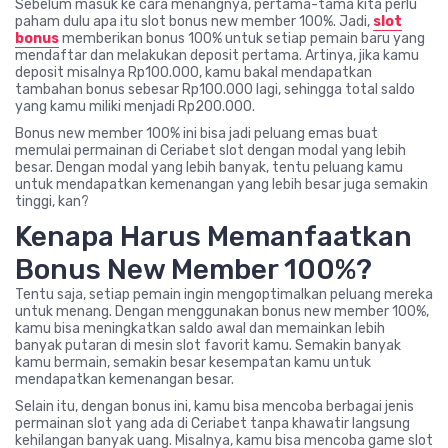
Sebelum masuk ke cara menangnya, pertama-tama kita perlu
paham dulu apa itu slot bonus new member 100%. Jadi,
slot
bonus
memberikan bonus 100% untuk setiap pemain baru yang
mendaftar dan melakukan deposit pertama. Artinya, jika kamu
deposit misalnya Rp100.000, kamu bakal mendapatkan
tambahan bonus sebesar Rp100.000 lagi, sehingga total saldo
yang kamu miliki menjadi Rp200.000.
Bonus new member 100% ini bisa jadi peluang emas buat
memulai permainan di Ceriabet slot dengan modal yang lebih
besar. Dengan modal yang lebih banyak, tentu peluang kamu
untuk mendapatkan kemenangan yang lebih besar juga semakin
tinggi, kan?
Kenapa Harus Memanfaatkan
Bonus New Member 100%?
Tentu saja, setiap pemain ingin mengoptimalkan peluang mereka
untuk menang. Dengan menggunakan bonus new member 100%,
kamu bisa meningkatkan saldo awal dan memainkan lebih
banyak putaran di mesin slot favorit kamu. Semakin banyak
kamu bermain, semakin besar kesempatan kamu untuk
mendapatkan kemenangan besar.
Selain itu, dengan bonus ini, kamu bisa mencoba berbagai jenis
permainan slot yang ada di Ceriabet tanpa khawatir langsung
kehilangan banyak uang. Misalnya, kamu bisa mencoba game slot