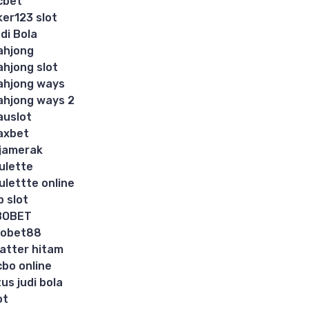
cbet
ker123 slot
di Bola
ahjong
hjong slot
hjong ways
hjong ways 2
uslot
axbet
jamerak
ulette
ulettte online
p slot
BOBET
bobet88
atter hitam
cbo online
tus judi bola
ot