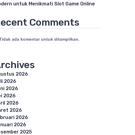
dern untuk Menikmati Slot Game Online
ecent Comments
Tidak ada komentar untuk ditampilkan.
rchives
ustus 2026
li 2026
ni 2026
i 2026
ril 2026
ret 2026
bruari 2026
nuari 2026
esember 2025