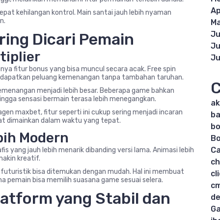
Ap
epat kehilangan kontrol. Main santai jauh lebih nyaman
n.
Ma
Ju
ring Dicari Pemain
Ju
iplier
Ju
nya fitur bonus yang bisa muncul secara acak. Free spin
mendapatkan peluang kemenangan tanpa tambahan taruhan.
C
 kemenangan menjadi lebih besar. Beberapa game bahkan
ingga sensasi bermain terasa lebih menegangkan.
ak
agen maxbet, fitur seperti ini cukup sering menjadi incaran
ba
at dimainkan dalam waktu yang tepat.
b
bih Modern
Bo
Ca
s yang jauh lebih menarik dibanding versi lama. Animasi lebih
akin kreatif.
ch
a futuristik bisa ditemukan dengan mudah. Hal ini membuat
cl
a pemain bisa memilih suasana game sesuai selera.
c
latform yang Stabil dan
de
Ga