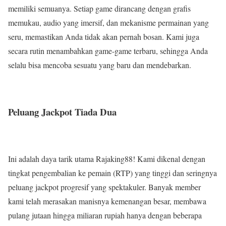
memiliki semuanya. Setiap game dirancang dengan grafis
memukau, audio yang imersif, dan mekanisme permainan yang
seru, memastikan Anda tidak akan pernah bosan. Kami juga
secara rutin menambahkan game-game terbaru, sehingga Anda
selalu bisa mencoba sesuatu yang baru dan mendebarkan.
Peluang Jackpot
Tiada Dua
Ini adalah daya tarik utama Rajaking88! Kami dikenal dengan
tingkat pengembalian ke pemain (RTP) yang tinggi dan seringnya
peluang jackpot progresif yang spektakuler. Banyak member
kami telah merasakan manisnya kemenangan besar, membawa
pulang jutaan hingga miliaran rupiah hanya dengan beberapa