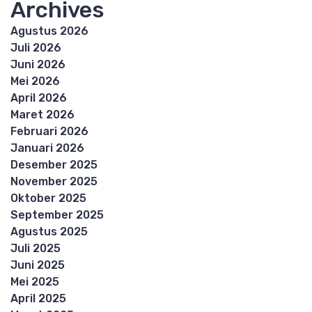
Archives
Agustus 2026
Juli 2026
Juni 2026
Mei 2026
April 2026
Maret 2026
Februari 2026
Januari 2026
Desember 2025
November 2025
Oktober 2025
September 2025
Agustus 2025
Juli 2025
Juni 2025
Mei 2025
April 2025