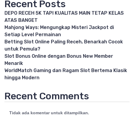
Recent Posts
DEPO RECEH 5K TAPI KUALITAS MAIN TETAP KELAS
ATAS BANGET
Mahjong Ways: Mengungkap Misteri Jackpot di
Setiap Level Permainan
Betting Slot Online Paling Receh, Benarkah Cocok
untuk Pemula?
Slot Bonus Online dengan Bonus New Member
Menarik
WorldMatch Gaming dan Ragam Slot Bertema Klasik
hingga Modern
Recent Comments
Tidak ada komentar untuk ditampilkan.