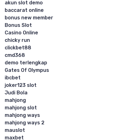
akun slot demo
baccarat online
bonus new member
Bonus Slot
Casino Online
chicky run
clickbet88
cmd368
demo terlengkap
Gates Of Olympus
ibcbet
joker123 slot
Judi Bola
mahjong
mahjong slot
mahjong ways
mahjong ways 2
mauslot
maxbet