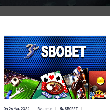
On 26 Mar, 2024
By admin
SBOBET