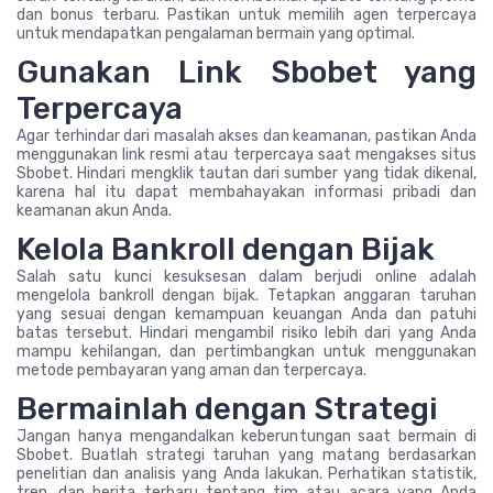
dan bonus terbaru. Pastikan untuk memilih agen terpercaya
untuk mendapatkan pengalaman bermain yang optimal.
Gunakan Link Sbobet yang
Terpercaya
Agar terhindar dari masalah akses dan keamanan, pastikan Anda
menggunakan link resmi atau terpercaya saat mengakses situs
Sbobet. Hindari mengklik tautan dari sumber yang tidak dikenal,
karena hal itu dapat membahayakan informasi pribadi dan
keamanan akun Anda.
Kelola Bankroll dengan Bijak
Salah satu kunci kesuksesan dalam berjudi online adalah
mengelola bankroll dengan bijak. Tetapkan anggaran taruhan
yang sesuai dengan kemampuan keuangan Anda dan patuhi
batas tersebut. Hindari mengambil risiko lebih dari yang Anda
mampu kehilangan, dan pertimbangkan untuk menggunakan
metode pembayaran yang aman dan terpercaya.
Bermainlah dengan Strategi
Jangan hanya mengandalkan keberuntungan saat bermain di
Sbobet. Buatlah strategi taruhan yang matang berdasarkan
penelitian dan analisis yang Anda lakukan. Perhatikan statistik,
tren, dan berita terbaru tentang tim atau acara yang Anda