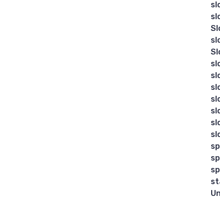
sl
sl
Sl
sl
Sl
sl
sl
sl
sl
sl
sl
sl
s
sp
sp
st
Un