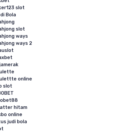
cbet
ker123 slot
di Bola
ahjong
hjong slot
hjong ways
hjong ways 2
uslot
axbet
jamerak
ulette
ulettte online
p slot
BOBET
bobet88
atter hitam
cbo online
tus judi bola
ot