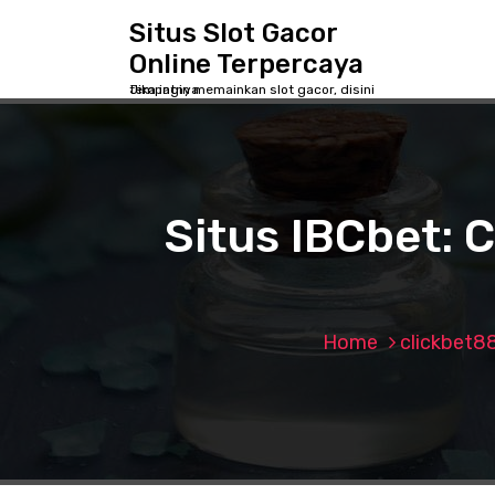
S
Situs Slot Gacor
k
Online Terpercaya
i
p
Jika ingin memainkan slot gacor, disini tempatnya
t
o
c
o
n
Situs IBCbet:
t
e
n
t
Home
clickbet8