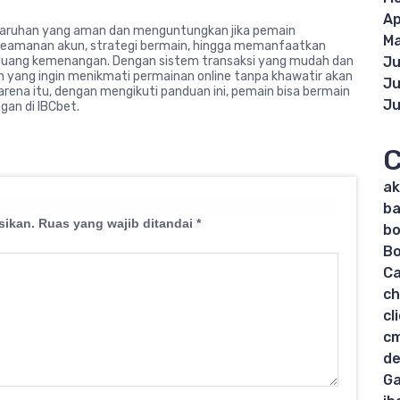
Ap
taruhan yang aman dan menguntungkan jika pemain
Ma
keamanan akun, strategi bermain, hingga memanfaatkan
eluang kemenangan. Dengan sistem transaksi yang mudah dan
Ju
in yang ingin menikmati permainan online tanpa khawatir akan
Ju
rena itu, dengan mengikuti panduan ini, pemain bisa bermain
Ju
an di IBCbet.
C
ak
ba
sikan.
Ruas yang wajib ditandai
*
b
Bo
Ca
ch
cl
c
de
Ga