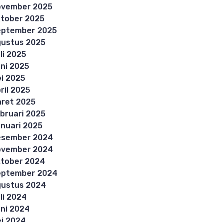
ovember 2025
tober 2025
eptember 2025
ustus 2025
li 2025
ni 2025
i 2025
ril 2025
ret 2025
bruari 2025
nuari 2025
esember 2024
ovember 2024
tober 2024
eptember 2024
ustus 2024
li 2024
ni 2024
i 2024