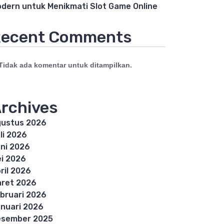
dern untuk Menikmati Slot Game Online
ecent Comments
Tidak ada komentar untuk ditampilkan.
rchives
ustus 2026
li 2026
ni 2026
i 2026
ril 2026
ret 2026
bruari 2026
nuari 2026
esember 2025