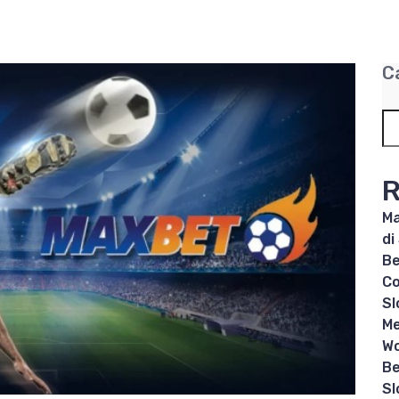
C
R
Ma
di
Be
Co
Sl
Me
Wo
Be
Sl