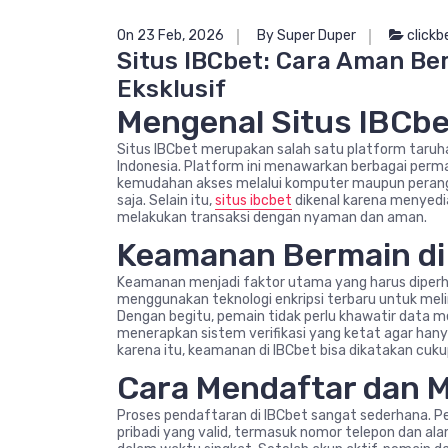
On 23 Feb, 2026
By Super Duper
click
Situs IBCbet: Cara Aman B
Eksklusif
Mengenal Situs IBCbe
Situs IBCbet merupakan salah satu platform taruha
Indonesia. Platform ini menawarkan berbagai permai
kemudahan akses melalui komputer maupun perangk
saja. Selain itu,
situs ibcbet
dikenal karena menyedi
melakukan transaksi dengan nyaman dan aman.
Keamanan Bermain di
Keamanan menjadi faktor utama yang harus diperhat
menggunakan teknologi enkripsi terbaru untuk mel
Dengan begitu, pemain tidak perlu khawatir data mer
menerapkan sistem verifikasi yang ketat agar han
karena itu, keamanan di IBCbet bisa dikatakan cuk
Cara Mendaftar dan 
Proses pendaftaran di IBCbet sangat sederhana. P
pribadi yang valid, termasuk nomor telepon dan alam