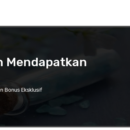
an Mendapatkan
n Bonus Eksklusif