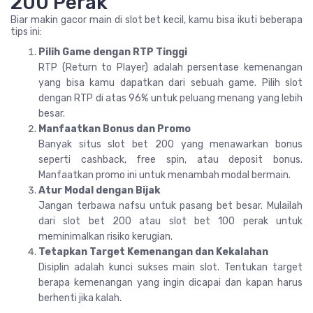
200 Perak
Biar makin gacor main di slot bet kecil, kamu bisa ikuti beberapa
tips ini:
Pilih Game dengan RTP Tinggi
RTP (Return to Player) adalah persentase kemenangan
yang bisa kamu dapatkan dari sebuah game. Pilih slot
dengan RTP di atas 96% untuk peluang menang yang lebih
besar.
Manfaatkan Bonus dan Promo
Banyak situs slot bet 200 yang menawarkan bonus
seperti cashback, free spin, atau deposit bonus.
Manfaatkan promo ini untuk menambah modal bermain.
Atur Modal dengan Bijak
Jangan terbawa nafsu untuk pasang bet besar. Mulailah
dari slot bet 200 atau slot bet 100 perak untuk
meminimalkan risiko kerugian.
Tetapkan Target Kemenangan dan Kekalahan
Disiplin adalah kunci sukses main slot. Tentukan target
berapa kemenangan yang ingin dicapai dan kapan harus
berhenti jika kalah.