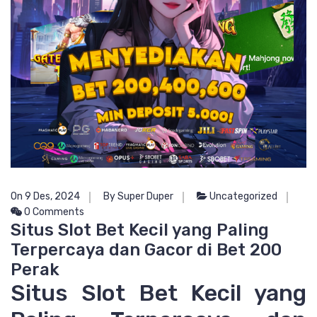
On 9 Des, 2024
By Super Duper
Uncategorized
0 Comments
Situs Slot Bet Kecil yang Paling
Terpercaya dan Gacor di Bet 200
Perak
Situs Slot Bet Kecil yang