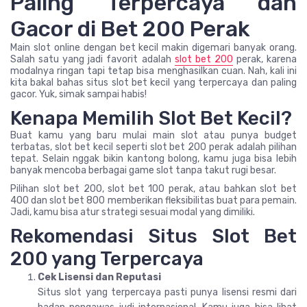
Paling Terpercaya dan
Gacor di Bet 200 Perak
Main slot online dengan bet kecil makin digemari banyak orang.
Salah satu yang jadi favorit adalah
slot bet 200
perak, karena
modalnya ringan tapi tetap bisa menghasilkan cuan. Nah, kali ini
kita bakal bahas situs slot bet kecil yang terpercaya dan paling
gacor. Yuk, simak sampai habis!
Kenapa Memilih Slot Bet Kecil?
Buat kamu yang baru mulai main slot atau punya budget
terbatas, slot bet kecil seperti slot bet 200 perak adalah pilihan
tepat. Selain nggak bikin kantong bolong, kamu juga bisa lebih
banyak mencoba berbagai game slot tanpa takut rugi besar.
Pilihan slot bet 200, slot bet 100 perak, atau bahkan slot bet
400 dan slot bet 800 memberikan fleksibilitas buat para pemain.
Jadi, kamu bisa atur strategi sesuai modal yang dimiliki.
Rekomendasi Situs Slot Bet
200 yang Terpercaya
Cek Lisensi dan Reputasi
Situs slot yang terpercaya pasti punya lisensi resmi dari