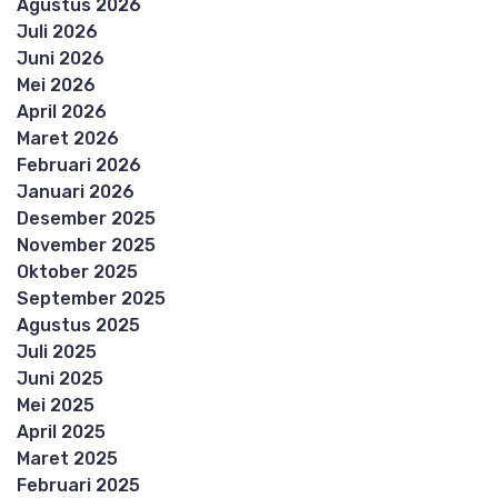
Agustus 2026
Juli 2026
Juni 2026
Mei 2026
April 2026
Maret 2026
Februari 2026
Januari 2026
Desember 2025
November 2025
Oktober 2025
September 2025
Agustus 2025
Juli 2025
Juni 2025
Mei 2025
April 2025
Maret 2025
Februari 2025