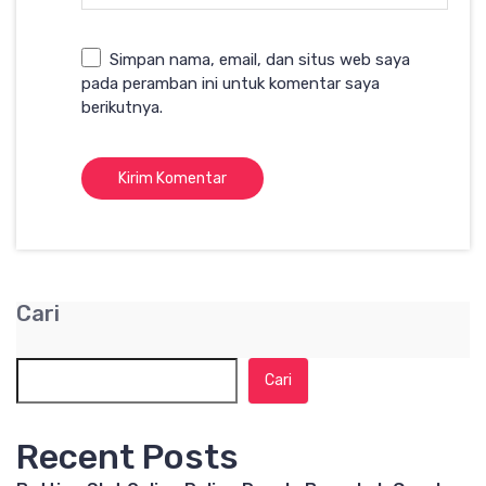
Simpan nama, email, dan situs web saya
pada peramban ini untuk komentar saya
berikutnya.
Cari
Cari
Recent Posts