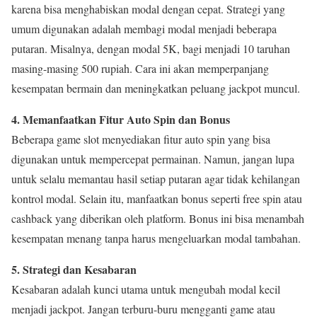
karena bisa menghabiskan modal dengan cepat. Strategi yang
umum digunakan adalah membagi modal menjadi beberapa
putaran. Misalnya, dengan modal 5K, bagi menjadi 10 taruhan
masing-masing 500 rupiah. Cara ini akan memperpanjang
kesempatan bermain dan meningkatkan peluang jackpot muncul.
4. Memanfaatkan Fitur Auto Spin dan Bonus
Beberapa game slot menyediakan fitur auto spin yang bisa
digunakan untuk mempercepat permainan. Namun, jangan lupa
untuk selalu memantau hasil setiap putaran agar tidak kehilangan
kontrol modal. Selain itu, manfaatkan bonus seperti free spin atau
cashback yang diberikan oleh platform. Bonus ini bisa menambah
kesempatan menang tanpa harus mengeluarkan modal tambahan.
5. Strategi dan Kesabaran
Kesabaran adalah kunci utama untuk mengubah modal kecil
menjadi jackpot. Jangan terburu-buru mengganti game atau