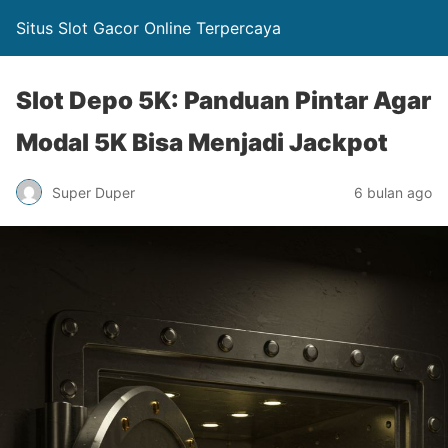
Situs Slot Gacor Online Terpercaya
Slot Depo 5K: Panduan Pintar Agar
Modal 5K Bisa Menjadi Jackpot
Super Duper
6 bulan ago