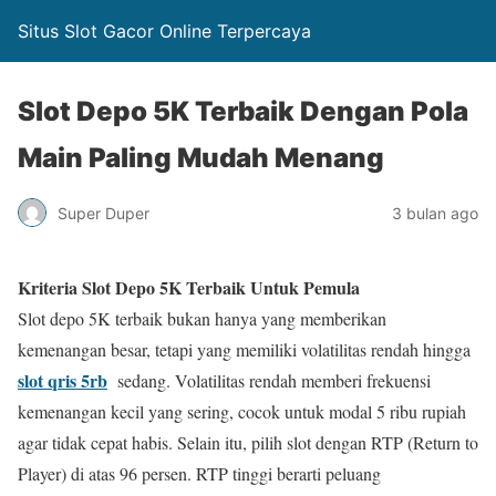
Situs Slot Gacor Online Terpercaya
Slot Depo 5K Terbaik Dengan Pola
Main Paling Mudah Menang
Super Duper
3 bulan ago
Kriteria Slot Depo 5K Terbaik Untuk Pemula
Slot depo 5K terbaik bukan hanya yang memberikan
kemenangan besar, tetapi yang memiliki volatilitas rendah hingga
slot qris 5rb
sedang. Volatilitas rendah memberi frekuensi
kemenangan kecil yang sering, cocok untuk modal 5 ribu rupiah
agar tidak cepat habis. Selain itu, pilih slot dengan RTP (Return to
Player) di atas 96 persen. RTP tinggi berarti peluang