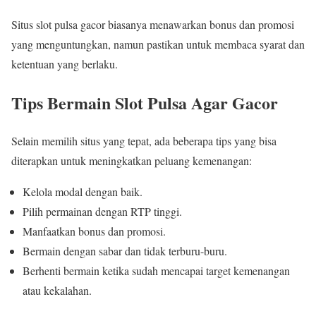
Situs slot pulsa gacor biasanya menawarkan bonus dan promosi
yang menguntungkan, namun pastikan untuk membaca syarat dan
ketentuan yang berlaku.
Tips Bermain Slot Pulsa Agar Gacor
Selain memilih situs yang tepat, ada beberapa tips yang bisa
diterapkan untuk meningkatkan peluang kemenangan:
Kelola modal dengan baik.
Pilih permainan dengan RTP tinggi.
Manfaatkan bonus dan promosi.
Bermain dengan sabar dan tidak terburu-buru.
Berhenti bermain ketika sudah mencapai target kemenangan
atau kekalahan.