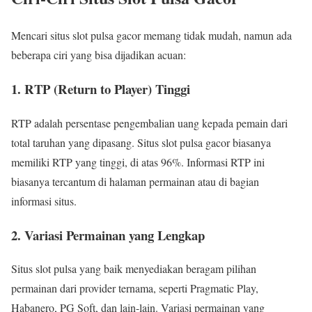
Mencari situs slot pulsa gacor memang tidak mudah, namun ada
beberapa ciri yang bisa dijadikan acuan:
1. RTP (Return to Player) Tinggi
RTP adalah persentase pengembalian uang kepada pemain dari
total taruhan yang dipasang. Situs slot pulsa gacor biasanya
memiliki RTP yang tinggi, di atas 96%. Informasi RTP ini
biasanya tercantum di halaman permainan atau di bagian
informasi situs.
2. Variasi Permainan yang Lengkap
Situs slot pulsa yang baik menyediakan beragam pilihan
permainan dari provider ternama, seperti Pragmatic Play,
Habanero, PG Soft, dan lain-lain. Variasi permainan yang