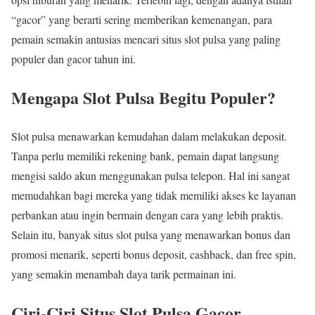
“gacor” yang berarti sering memberikan kemenangan, para
pemain semakin antusias mencari situs slot pulsa yang paling
populer dan gacor tahun ini.
Mengapa Slot Pulsa Begitu Populer?
Slot pulsa menawarkan kemudahan dalam melakukan deposit.
Tanpa perlu memiliki rekening bank, pemain dapat langsung
mengisi saldo akun menggunakan pulsa telepon. Hal ini sangat
memudahkan bagi mereka yang tidak memiliki akses ke layanan
perbankan atau ingin bermain dengan cara yang lebih praktis.
Selain itu, banyak situs slot pulsa yang menawarkan bonus dan
promosi menarik, seperti bonus deposit, cashback, dan free spin,
yang semakin menambah daya tarik permainan ini.
Ciri-Ciri Situs Slot Pulsa Gacor