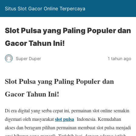
Situs Slot Gacor Online Terpercaya
Slot Pulsa yang Paling Populer dan
Gacor Tahun Ini!
Super Duper
1 tahun ago
Slot Pulsa yang Paling Populer dan
Gacor Tahun Ini!
Di era digital yang serba cepat ini, permainan slot online semakin
slot pulsa
digemari oleh masyarakat
Indonesia. Kemudahan
akses dan beragam pilihan permainan membuat slot pulsa menjadi
opsi hiburan yang menarik. Terlebih lagi, dengan adanya istilah