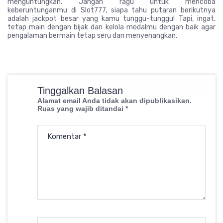
menguntungkan. Jangan ragu untuk mencoba
keberuntunganmu di Slot777, siapa tahu putaran berikutnya
adalah jackpot besar yang kamu tunggu-tunggu! Tapi, ingat,
tetap main dengan bijak dan kelola modalmu dengan baik agar
pengalaman bermain tetap seru dan menyenangkan.
Tinggalkan Balasan
Alamat email Anda tidak akan dipublikasikan.
Ruas yang wajib ditandai
*
Komentar
*