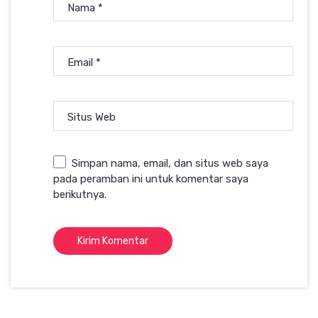
Nama
*
Email
*
Situs Web
Simpan nama, email, dan situs web saya
pada peramban ini untuk komentar saya
berikutnya.