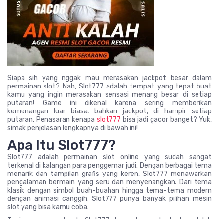
Siapa sih yang nggak mau merasakan jackpot besar dalam
permainan slot? Nah, Slot777 adalah tempat yang tepat buat
kamu yang ingin merasakan sensasi menang besar di setiap
putaran! Game ini dikenal karena sering memberikan
kemenangan luar biasa, bahkan jackpot, di hampir setiap
putaran. Penasaran kenapa
slot777
bisa jadi gacor banget? Yuk,
simak penjelasan lengkapnya di bawah ini!
Apa Itu Slot777?
Slot777 adalah permainan slot online yang sudah sangat
terkenal di kalangan para penggemar judi. Dengan berbagai tema
menarik dan tampilan grafis yang keren, Slot777 menawarkan
pengalaman bermain yang seru dan menyenangkan. Dari tema
klasik dengan simbol buah-buahan hingga tema-tema modern
dengan animasi canggih, Slot777 punya banyak pilihan mesin
slot yang bisa kamu coba.