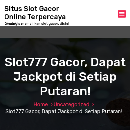
S
Situs Slot Gacor
k
Online Terpercaya
i
p
Jika ingin memainkan slot gacor, disini tempatnya
t
o
c
o
n
Slot777 Gacor, Dapat
t
e
Jackpot di Setiap
n
t
Putaran!
Home
Uncategorized
Slot777 Gacor, Dapat Jackpot di Setiap Putaran!