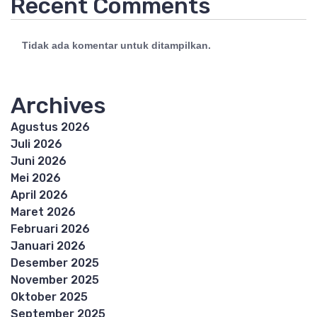
Recent Comments
Tidak ada komentar untuk ditampilkan.
Archives
Agustus 2026
Juli 2026
Juni 2026
Mei 2026
April 2026
Maret 2026
Februari 2026
Januari 2026
Desember 2025
November 2025
Oktober 2025
September 2025