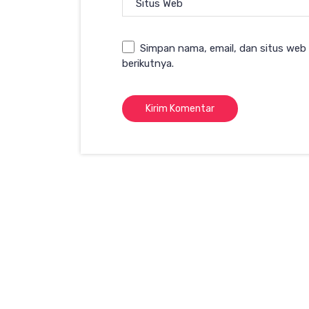
Situs Web
Simpan nama, email, dan situs web
berikutnya.