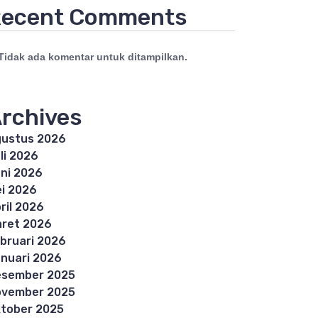
ecent Comments
Tidak ada komentar untuk ditampilkan.
rchives
ustus 2026
li 2026
ni 2026
i 2026
ril 2026
ret 2026
bruari 2026
nuari 2026
esember 2025
ovember 2025
tober 2025