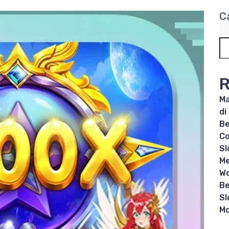
C
R
Ma
di
Be
Co
Sl
Me
Wo
Be
Sl
Mo