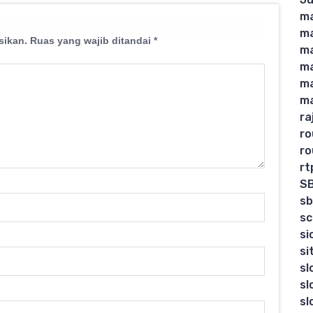
m
ma
sikan.
Ruas yang wajib ditandai
*
ma
ma
ma
m
ra
ro
ro
rt
S
s
sc
si
si
sl
sl
sl