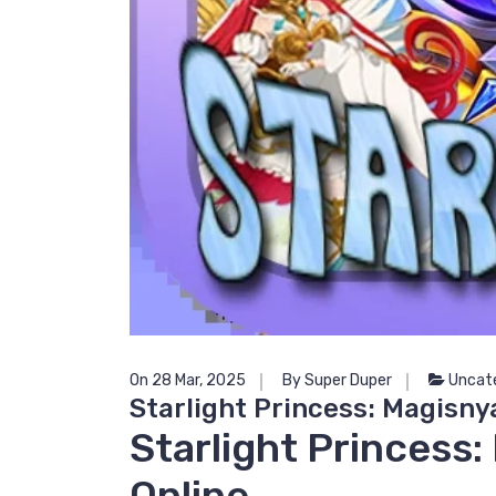
On 28 Mar, 2025
By Super Duper
Uncat
Starlight Princess: Magisny
Starlight Princess
Online