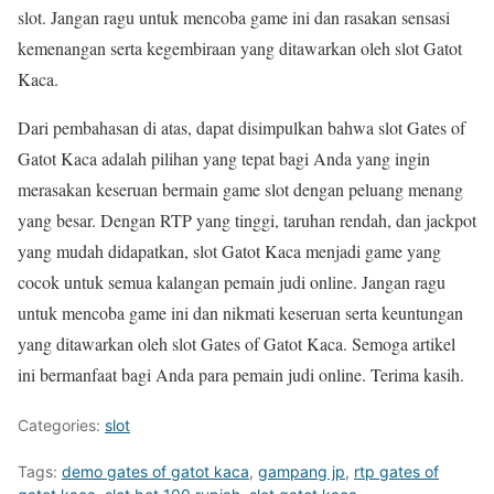
slot. Jangan ragu untuk mencoba game ini dan rasakan sensasi
kemenangan serta kegembiraan yang ditawarkan oleh slot Gatot
Kaca.
Dari pembahasan di atas, dapat disimpulkan bahwa slot Gates of
Gatot Kaca adalah pilihan yang tepat bagi Anda yang ingin
merasakan keseruan bermain game slot dengan peluang menang
yang besar. Dengan RTP yang tinggi, taruhan rendah, dan jackpot
yang mudah didapatkan, slot Gatot Kaca menjadi game yang
cocok untuk semua kalangan pemain judi online. Jangan ragu
untuk mencoba game ini dan nikmati keseruan serta keuntungan
yang ditawarkan oleh slot Gates of Gatot Kaca. Semoga artikel
ini bermanfaat bagi Anda para pemain judi online. Terima kasih.
Categories:
slot
Tags:
demo gates of gatot kaca
,
gampang jp
,
rtp gates of