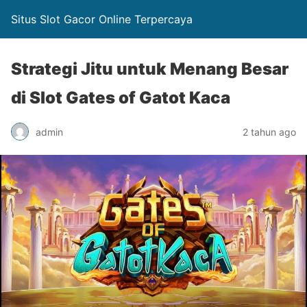
Situs Slot Gacor Online Terpercaya
Strategi Jitu untuk Menang Besar
di Slot Gates of Gatot Kaca
admin
2 tahun ago