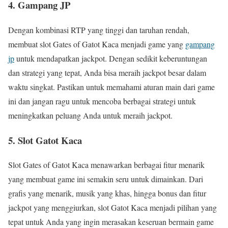
4. Gampang JP
Dengan kombinasi RTP yang tinggi dan taruhan rendah,
membuat slot Gates of Gatot Kaca menjadi game yang
gampang
jp
untuk mendapatkan jackpot. Dengan sedikit keberuntungan
dan strategi yang tepat, Anda bisa meraih jackpot besar dalam
waktu singkat. Pastikan untuk memahami aturan main dari game
ini dan jangan ragu untuk mencoba berbagai strategi untuk
meningkatkan peluang Anda untuk meraih jackpot.
5. Slot Gatot Kaca
Slot Gates of Gatot Kaca menawarkan berbagai fitur menarik
yang membuat game ini semakin seru untuk dimainkan. Dari
grafis yang menarik, musik yang khas, hingga bonus dan fitur
jackpot yang menggiurkan, slot Gatot Kaca menjadi pilihan yang
tepat untuk Anda yang ingin merasakan keseruan bermain game