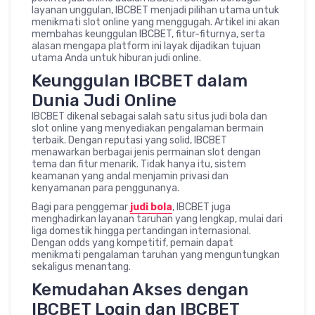
layanan unggulan, IBCBET menjadi pilihan utama untuk
menikmati slot online yang menggugah. Artikel ini akan
membahas keunggulan IBCBET, fitur-fiturnya, serta
alasan mengapa platform ini layak dijadikan tujuan
utama Anda untuk hiburan judi online.
Keunggulan IBCBET dalam
Dunia Judi Online
IBCBET dikenal sebagai salah satu situs judi bola dan
slot online yang menyediakan pengalaman bermain
terbaik. Dengan reputasi yang solid, IBCBET
menawarkan berbagai jenis permainan slot dengan
tema dan fitur menarik. Tidak hanya itu, sistem
keamanan yang andal menjamin privasi dan
kenyamanan para penggunanya.
Bagi para penggemar
judi bola
, IBCBET juga
menghadirkan layanan taruhan yang lengkap, mulai dari
liga domestik hingga pertandingan internasional.
Dengan odds yang kompetitif, pemain dapat
menikmati pengalaman taruhan yang menguntungkan
sekaligus menantang.
Kemudahan Akses dengan
IBCBET Login dan IBCBET