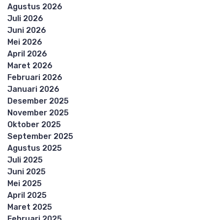
Agustus 2026
Juli 2026
Juni 2026
Mei 2026
April 2026
Maret 2026
Februari 2026
Januari 2026
Desember 2025
November 2025
Oktober 2025
September 2025
Agustus 2025
Juli 2025
Juni 2025
Mei 2025
April 2025
Maret 2025
Februari 2025