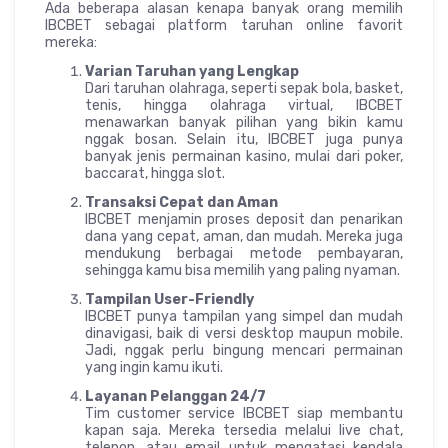
Ada beberapa alasan kenapa banyak orang memilih
IBCBET sebagai platform taruhan online favorit
mereka:
Varian Taruhan yang Lengkap
Dari taruhan olahraga, seperti sepak bola, basket,
tenis, hingga olahraga virtual, IBCBET
menawarkan banyak pilihan yang bikin kamu
nggak bosan. Selain itu, IBCBET juga punya
banyak jenis permainan kasino, mulai dari poker,
baccarat, hingga slot.
Transaksi Cepat dan Aman
IBCBET menjamin proses deposit dan penarikan
dana yang cepat, aman, dan mudah. Mereka juga
mendukung berbagai metode pembayaran,
sehingga kamu bisa memilih yang paling nyaman.
Tampilan User-Friendly
IBCBET punya tampilan yang simpel dan mudah
dinavigasi, baik di versi desktop maupun mobile.
Jadi, nggak perlu bingung mencari permainan
yang ingin kamu ikuti.
Layanan Pelanggan 24/7
Tim customer service IBCBET siap membantu
kapan saja. Mereka tersedia melalui live chat,
telepon, atau email untuk mengatasi kendala