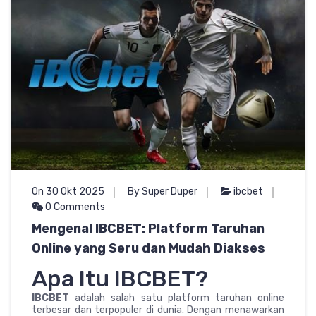
On 30 Okt 2025
By Super Duper
ibcbet
0 Comments
Mengenal IBCBET: Platform Taruhan
Online yang Seru dan Mudah Diakses
Apa Itu IBCBET?
IBCBET
adalah salah satu platform taruhan online
terbesar dan terpopuler di dunia. Dengan menawarkan