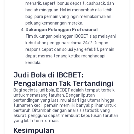
menarik, seperti bonus deposit, cashback, dan
hadiah mingguan. Hal ini menambah nilai lebih
bagi para pemain yang ingin memaksimalkan
peluang kemenangan mereka.
Dukungan Pelanggan Profesional
Tim dukungan pelanggan IBCBET siap melayani
kebutuhan pengguna selama 24/7. Dengan
respons cepat dan solusi yang efektif, pemain
dapat merasa tenang ketika menghadapi
kendala.
Judi Bola di IBCBET:
Pengalaman Tak Tertandingi
Bagi pecinta judi bola, IBCBET adalah tempat terbaik
untuk memasang taruhan. Dengan liputan
pertandingan yang luas, mulai dari liga utama hingga
turnamen kecil, pemain memiliki banyak pilihan untuk
bertaruh. Ditambah dengan analisis statistik yang
akurat, pengguna dapat membuat keputusan taruhan
yang lebih terinformasi.
Kesimpulan