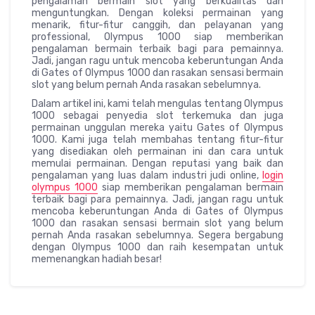
pengalaman bermain slot yang berkualitas dan
menguntungkan. Dengan koleksi permainan yang
menarik, fitur-fitur canggih, dan pelayanan yang
professional, Olympus 1000 siap memberikan
pengalaman bermain terbaik bagi para pemainnya.
Jadi, jangan ragu untuk mencoba keberuntungan Anda
di Gates of Olympus 1000 dan rasakan sensasi bermain
slot yang belum pernah Anda rasakan sebelumnya.
Dalam artikel ini, kami telah mengulas tentang Olympus
1000 sebagai penyedia slot terkemuka dan juga
permainan unggulan mereka yaitu Gates of Olympus
1000. Kami juga telah membahas tentang fitur-fitur
yang disediakan oleh permainan ini dan cara untuk
memulai permainan. Dengan reputasi yang baik dan
pengalaman yang luas dalam industri judi online,
login
olympus 1000
siap memberikan pengalaman bermain
terbaik bagi para pemainnya. Jadi, jangan ragu untuk
mencoba keberuntungan Anda di Gates of Olympus
1000 dan rasakan sensasi bermain slot yang belum
pernah Anda rasakan sebelumnya. Segera bergabung
dengan Olympus 1000 dan raih kesempatan untuk
memenangkan hadiah besar!