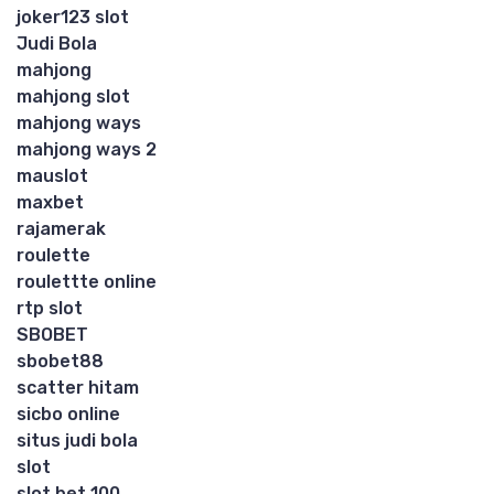
joker123 slot
Judi Bola
mahjong
mahjong slot
mahjong ways
mahjong ways 2
mauslot
maxbet
rajamerak
roulette
roulettte online
rtp slot
SBOBET
sbobet88
scatter hitam
sicbo online
situs judi bola
slot
slot bet 100