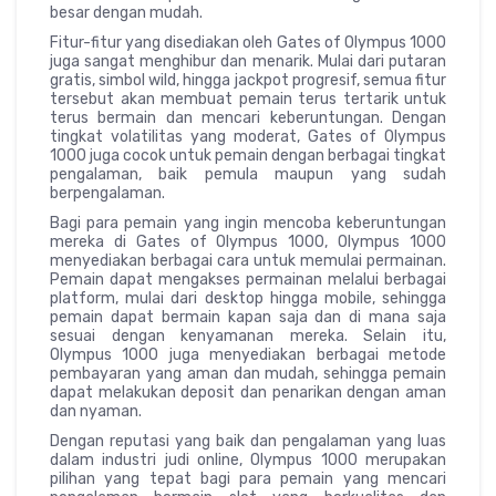
besar dengan mudah.
Fitur-fitur yang disediakan oleh Gates of Olympus 1000
juga sangat menghibur dan menarik. Mulai dari putaran
gratis, simbol wild, hingga jackpot progresif, semua fitur
tersebut akan membuat pemain terus tertarik untuk
terus bermain dan mencari keberuntungan. Dengan
tingkat volatilitas yang moderat, Gates of Olympus
1000 juga cocok untuk pemain dengan berbagai tingkat
pengalaman, baik pemula maupun yang sudah
berpengalaman.
Bagi para pemain yang ingin mencoba keberuntungan
mereka di Gates of Olympus 1000, Olympus 1000
menyediakan berbagai cara untuk memulai permainan.
Pemain dapat mengakses permainan melalui berbagai
platform, mulai dari desktop hingga mobile, sehingga
pemain dapat bermain kapan saja dan di mana saja
sesuai dengan kenyamanan mereka. Selain itu,
Olympus 1000 juga menyediakan berbagai metode
pembayaran yang aman dan mudah, sehingga pemain
dapat melakukan deposit dan penarikan dengan aman
dan nyaman.
Dengan reputasi yang baik dan pengalaman yang luas
dalam industri judi online, Olympus 1000 merupakan
pilihan yang tepat bagi para pemain yang mencari