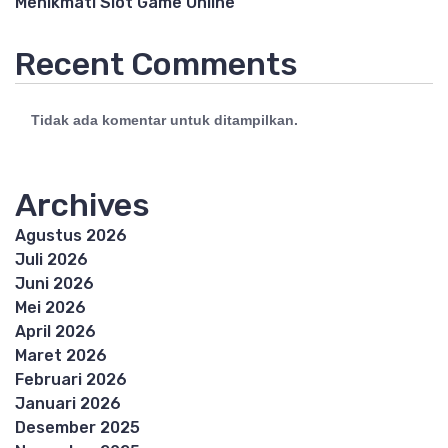
Menikmati Slot Game Online
Recent Comments
Tidak ada komentar untuk ditampilkan.
Archives
Agustus 2026
Juli 2026
Juni 2026
Mei 2026
April 2026
Maret 2026
Februari 2026
Januari 2026
Desember 2025