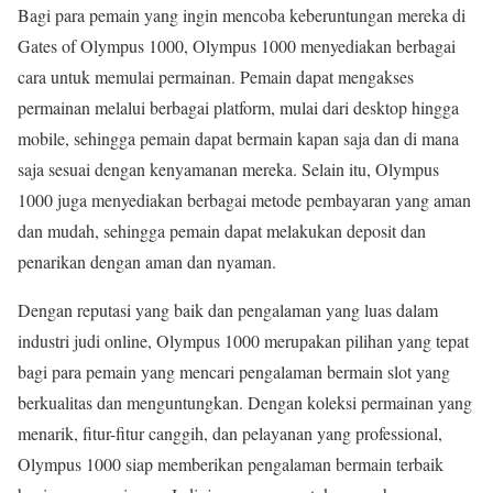
Bagi para pemain yang ingin mencoba keberuntungan mereka di
Gates of Olympus 1000, Olympus 1000 menyediakan berbagai
cara untuk memulai permainan. Pemain dapat mengakses
permainan melalui berbagai platform, mulai dari desktop hingga
mobile, sehingga pemain dapat bermain kapan saja dan di mana
saja sesuai dengan kenyamanan mereka. Selain itu, Olympus
1000 juga menyediakan berbagai metode pembayaran yang aman
dan mudah, sehingga pemain dapat melakukan deposit dan
penarikan dengan aman dan nyaman.
Dengan reputasi yang baik dan pengalaman yang luas dalam
industri judi online, Olympus 1000 merupakan pilihan yang tepat
bagi para pemain yang mencari pengalaman bermain slot yang
berkualitas dan menguntungkan. Dengan koleksi permainan yang
menarik, fitur-fitur canggih, dan pelayanan yang professional,
Olympus 1000 siap memberikan pengalaman bermain terbaik