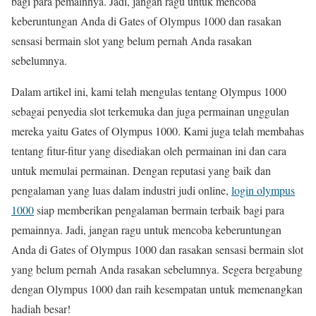
bagi para pemainnya. Jadi, jangan ragu untuk mencoba
keberuntungan Anda di Gates of Olympus 1000 dan rasakan
sensasi bermain slot yang belum pernah Anda rasakan
sebelumnya.
Dalam artikel ini, kami telah mengulas tentang Olympus 1000
sebagai penyedia slot terkemuka dan juga permainan unggulan
mereka yaitu Gates of Olympus 1000. Kami juga telah membahas
tentang fitur-fitur yang disediakan oleh permainan ini dan cara
untuk memulai permainan. Dengan reputasi yang baik dan
pengalaman yang luas dalam industri judi online,
login olympus
1000
siap memberikan pengalaman bermain terbaik bagi para
pemainnya. Jadi, jangan ragu untuk mencoba keberuntungan
Anda di Gates of Olympus 1000 dan rasakan sensasi bermain slot
yang belum pernah Anda rasakan sebelumnya. Segera bergabung
dengan Olympus 1000 dan raih kesempatan untuk memenangkan
hadiah besar!